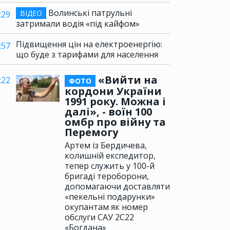
Волинські патрульні
ВІДЕО
:29
затримали водія «під кайфом»
Підвищення цін на електроенергію:
:57
що буде з тарифами для населення
«Вийти на
:22
ФОТО
кордони України
1991 року. Можна і
далі», - воїн 100
омбр про війну та
Перемогу
Артем із Бердичева,
колишній експедитор,
тепер служить у 100-й
бригаді тероборони,
допомагаючи доставляти
«пекельні подарунки»
окупантам як номер
обслуги САУ 2С22
«Богдана»