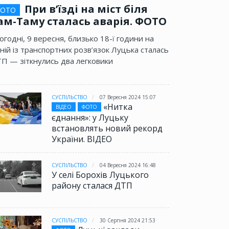
При в’їзді на міст біля
ОТО
ам-Таму сталась аварія. ФОТО
огодні, 9 вересня, близько 18-ї години на
ній із транспортних розв’язок Луцька сталась
П — зіткнулись два легковики
СУСПІЛЬСТВО
07 Вересня 2024 15:07
«Нитка
ВІДЕО
ФОТО
єднання»: у Луцьку
встановлять новий рекорд
України. ВІДЕО
СУСПІЛЬСТВО
04 Вересня 2024 16:48
У селі Борохів Луцького
району сталася ДТП
СУСПІЛЬСТВО
30 Серпня 2024 21:53