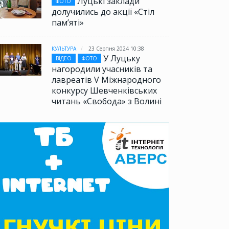
Луцькі заклади
ФОТО
долучились до акції «Стіл
памʼяті»
КУЛЬТУРА
23 Серпня 2024 10:38
У Луцьку
ВІДЕО
ФОТО
нагородили учасників та
лавреатів V Міжнародного
конкурсу Шевченківських
читань «Свобода» з Волині