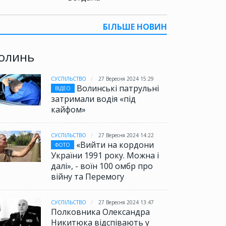
БІЛЬШЕ НОВИН
олинь
СУСПІЛЬСТВО
27 Вересня 2024 15:29
Волинські патрульні
ВІДЕО
затримали водія «під
кайфом»
СУСПІЛЬСТВО
27 Вересня 2024 14:22
«Вийти на кордони
ФОТО
України 1991 року. Можна і
далі», - воїн 100 омбр про
війну та Перемогу
СУСПІЛЬСТВО
27 Вересня 2024 13:47
Полковника Олександра
Никитюка відспівають у