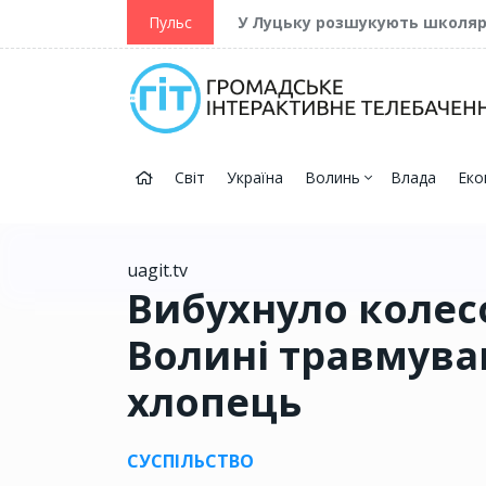
ійну та Перемогу
Пульс
У Луцьку розшукують школя
Світ
Україна
Волинь
Влада
Еко
uagit.tv
Вибухнуло колесо
Волині травмува
хлопець
СУСПІЛЬСТВО