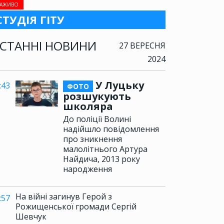
АЖИВО
СТУДІЯ ГІТУ
СТАННІ НОВИНИ
27 ВЕРЕСНЯ
2024
У Луцьку
:43
ФОТО
розшукують
школяра
До поліції Волині
надійшло повідомлення
про зникнення
малолітнього Артура
Найдича, 2013 року
народження
На війні загинув Герой з
:57
Рожищенської громади Сергій
Шевчук