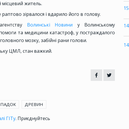
й місцевий житель.
15
 раптово зірвалося і вдарило його в голову.
 агентству
Волинські Новини
у Волинському
14
опомоги та медицини катастроф, у постраждалого
головного мозку, забійні рани голови.
14
ьку ЦМЛ, стан важкий.
ИПАДОК
ДРЕВИН
лі ГІТу
. Приєднуйтесь