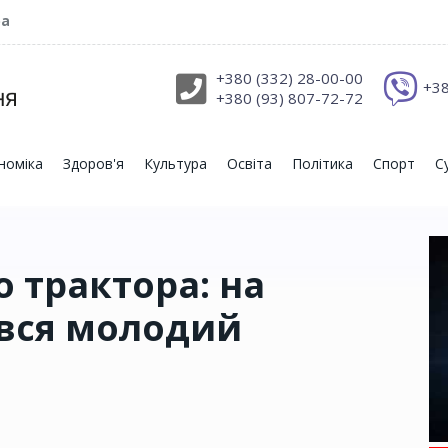
ра
+380 (332) 28-00-00
+38
+380 (93) 807-72-72
номіка
Здоров'я
Культура
Освіта
Політика
Спорт
С
 трактора: на
вся молодий