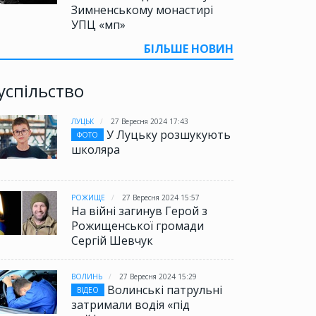
Зимненському монастирі
УПЦ «мп»
БІЛЬШЕ НОВИН
успільство
ЛУЦЬК
27 Вересня 2024 17:43
У Луцьку розшукують
ФОТО
школяра
РОЖИЩЕ
27 Вересня 2024 15:57
На війні загинув Герой з
Рожищенської громади
Сергій Шевчук
ВОЛИНЬ
27 Вересня 2024 15:29
Волинські патрульні
ВІДЕО
затримали водія «під