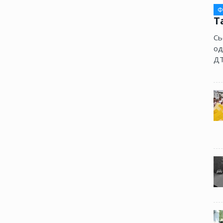
Ф
Т
Сь
од
ДТ