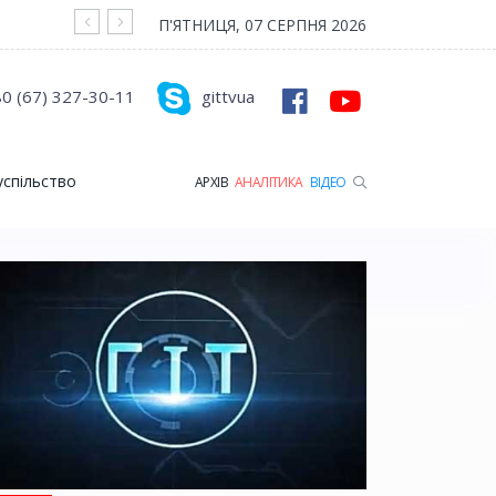
На війні загинув Герой з Рожищенської гр
П'ЯТНИЦЯ, 07 СЕРПНЯ 2026
0 (67) 327-30-11
gittvua
успільство
АРХІВ
АНАЛІТИКА
ВІДЕО