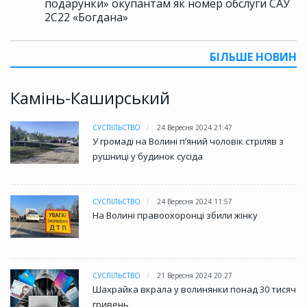
подарунки» окупантам як номер обслуги САУ
2С22 «Богдана»
БІЛЬШЕ НОВИН
Камінь-Каширський
СУСПІЛЬСТВО
24 Вересня 2024 21:47
У громаді на Волині пʼяний чоловік стріляв з
рушниці у будинок сусіда
СУСПІЛЬСТВО
24 Вересня 2024 11:57
На Волині правоохоронці збили жінку
СУСПІЛЬСТВО
21 Вересня 2024 20:27
Шахрайка вкрала у волинянки понад 30 тисяч
гривень