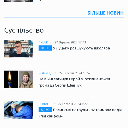
БІЛЬШЕ НОВИН
Суспільство
ЛУЦЬК
27 Вересня 2024 17:43
У Луцьку розшукують школяра
ФОТО
РОЖИЩЕ
27 Вересня 2024 15:57
На війні загинув Герой з Рожищенської
громади Сергій Шевчук
ВОЛИНЬ
27 Вересня 2024 15:29
Волинські патрульні затримали водія
ВІДЕО
«під кайфом»