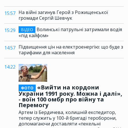
На війні загинув Герой з Рожищенської
15:57
громади Сергій Шевчук
Волинські патрульні затримали водія
ВІДЕО
15:29
«під кайфом»
Підвищення цін на електроенергію: що буде з
14:57
тарифами для населення
14:22
«Вийти на кордони
ФОТО
України 1991 року. Можна і далі»,
- воїн 100 омбр про війну та
Перемогу
Артем із Бердичева, колишній експедитор,
тепер служить у 100-й бригаді тероборони,
допомагаючи доставляти «пекельні