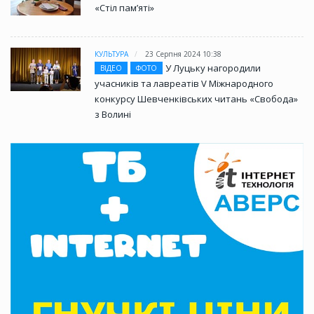
«Стіл памʼяті»
КУЛЬТУРА
23 Серпня 2024 10:38
У Луцьку нагородили
ВІДЕО
ФОТО
учасників та лавреатів V Міжнародного
конкурсу Шевченківських читань «Свобода»
з Волині