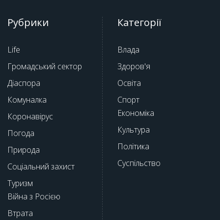
Рубрики
Категорії
Life
Влада
Громадський сектор
Здоров'я
Діаспора
Освіта
Комуналка
Спорт
Економіка
Коронавірус
Культура
Погода
Політика
Природа
Суспільство
Соціальний захист
Туризм
Війна з Росією
Втрата