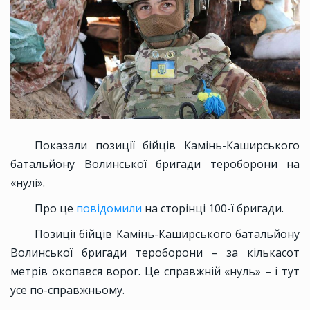
Показали позиції бійців Камінь-Каширського
батальйону Волинської бригади тероборони на
«нулі».
Про це
повідомили
на сторінці 100-ї бригади.
Позиції бійців Камінь-Каширського батальйону
Волинської бригади тероборони – за кількасот
метрів окопався ворог. Це справжній «нуль» – і тут
усе по-справжньому.