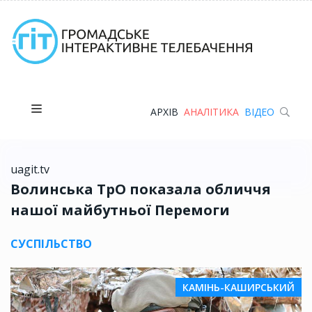
АРХІВ
АНАЛІТИКА
ВІДЕО
uagit.tv
Волинська ТрО показала обличчя
нашої майбутньої Перемоги
СУСПІЛЬСТВО
КАМІНЬ-КАШИРСЬКИЙ