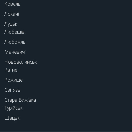
Ковель
Локачі
Луцьк
Любешів
Любомль
Маневичі
Нововолинськ
Ратне
Рожище
Світязь
Стара Вижівка
Турійськ
Шацьк