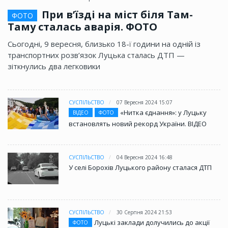
При в’їзді на міст біля Там-
ФОТО
Таму сталась аварія. ФОТО
Сьогодні, 9 вересня, близько 18-ї години на одній із
транспортних розв’язок Луцька сталась ДТП —
зіткнулись два легковики
СУСПІЛЬСТВО
07 Вересня 2024 15:07
«Нитка єднання»: у Луцьку
ВІДЕО
ФОТО
встановлять новий рекорд України. ВІДЕО
СУСПІЛЬСТВО
04 Вересня 2024 16:48
У селі Борохів Луцького району сталася ДТП
СУСПІЛЬСТВО
30 Серпня 2024 21:53
Луцькі заклади долучились до акції
ФОТО