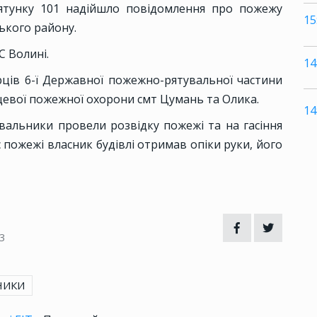
рятунку 101 надійшло повідомлення про пожежу
15
ького району.
С Волині.
14
рців 6-ї Державної пожежно-рятувальної частини
сцевої пожежної охорони смт Цумань та Олика.
14
вальники провели розвідку пожежі та на гасіння
с пожежі власник будівлі отримав опіки руки, його
3
НИКИ