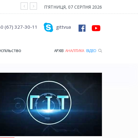
На війні загинув Герой з Рожищенської гр
П'ЯТНИЦЯ, 07 СЕРПНЯ 2026
0 (67) 327-30-11
gittvua
успільство
АРХІВ
АНАЛІТИКА
ВІДЕО