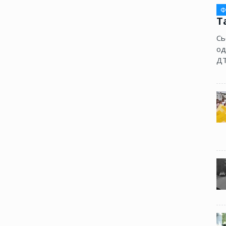
Ф
Т
Сь
од
ДТ