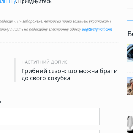
лі ГІТу
. Приєднуйтесь
дакції «ГІТ» заборонене. Авторські права захищені українським і
іалу пишіть на редакційну електронну адресу
uagittv@gmail.com
В
НАСТУПНИЙ ДОПИС
Грибний сезон: що можна брати
до свого козубка
р