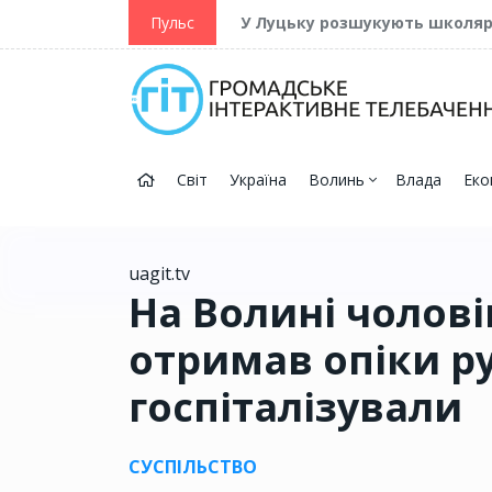
ійну та Перемогу
Пульс
У Луцьку розшукують школя
Світ
Україна
Волинь
Влада
Еко
uagit.tv
На Волині чолові
отримав опіки ру
госпіталізували
СУСПІЛЬСТВО