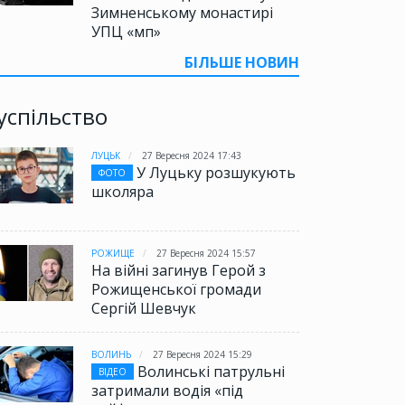
Зимненському монастирі
УПЦ «мп»
БІЛЬШЕ НОВИН
успільство
ЛУЦЬК
27 Вересня 2024 17:43
У Луцьку розшукують
ФОТО
школяра
РОЖИЩЕ
27 Вересня 2024 15:57
На війні загинув Герой з
Рожищенської громади
Сергій Шевчук
ВОЛИНЬ
27 Вересня 2024 15:29
Волинські патрульні
ВІДЕО
затримали водія «під