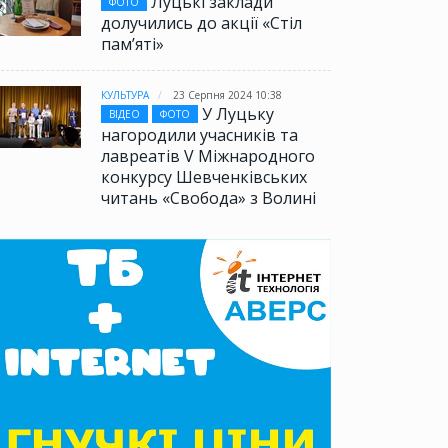
Луцькі заклади
ФОТО
долучились до акції «Стіл
памʼяті»
КУЛЬТУРА
23 Серпня 2024 10:38
У Луцьку
ВІДЕО
ФОТО
нагородили учасників та
лавреатів V Міжнародного
конкурсу Шевченківських
читань «Свобода» з Волині