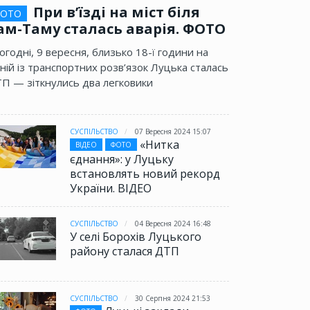
При в’їзді на міст біля
ОТО
ам-Таму сталась аварія. ФОТО
огодні, 9 вересня, близько 18-ї години на
ній із транспортних розв’язок Луцька сталась
П — зіткнулись два легковики
СУСПІЛЬСТВО
07 Вересня 2024 15:07
«Нитка
ВІДЕО
ФОТО
єднання»: у Луцьку
встановлять новий рекорд
України. ВІДЕО
СУСПІЛЬСТВО
04 Вересня 2024 16:48
У селі Борохів Луцького
району сталася ДТП
СУСПІЛЬСТВО
30 Серпня 2024 21:53