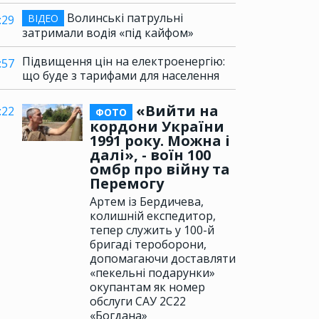
Волинські патрульні
ВІДЕО
:29
затримали водія «під кайфом»
Підвищення цін на електроенергію:
:57
що буде з тарифами для населення
«Вийти на
:22
ФОТО
кордони України
1991 року. Можна і
далі», - воїн 100
омбр про війну та
Перемогу
Артем із Бердичева,
колишній експедитор,
тепер служить у 100-й
бригаді тероборони,
допомагаючи доставляти
«пекельні подарунки»
окупантам як номер
обслуги САУ 2С22
«Богдана»