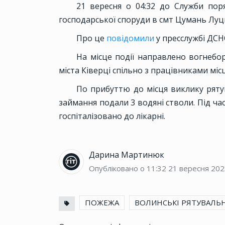
21 вересня о 04:32 до Служби по
господарської споруди в смт Цумань Луц
Про це
повідомили
у пресслужбі ДСН
На місце події направлено вогнебо
міста Ківерці спільно з працівниками мі
По прибуттю до місця виклику ряту
займання подали 3 водяні стволи. Під ча
госпіталізовано до лікарні.
Дарина Мартинюк
Опубліковано о 11:32
21 вересня 202
ПОЖЕЖА
ВОЛИНСЬКІ РЯТУВАЛЬ