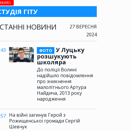
АЖИВО
СТУДІЯ ГІТУ
СТАННІ НОВИНИ
27 ВЕРЕСНЯ
2024
У Луцьку
:43
ФОТО
розшукують
школяра
До поліції Волині
надійшло повідомлення
про зникнення
малолітнього Артура
Найдича, 2013 року
народження
На війні загинув Герой з
:57
Рожищенської громади Сергій
Шевчук