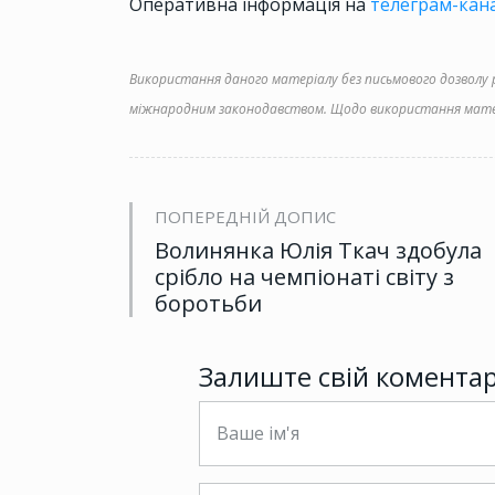
Оперативна інформація на
телеграм-кана
Використання даного матеріалу без письмового дозволу ре
міжнародним законодавством. Щодо використання матер
ПОПЕРЕДНІЙ ДОПИС
Волинянка Юлія Ткач здобула
срібло на чемпіонаті світу з
боротьби
Залиште свій комента