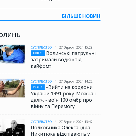
БІЛЬШЕ НОВИН
олинь
СУСПІЛЬСТВО
27 Вересня 2024 15:29
Волинські патрульні
ВІДЕО
затримали водія «під
кайфом»
СУСПІЛЬСТВО
27 Вересня 2024 14:22
«Вийти на кордони
ФОТО
України 1991 року. Можна і
далі», - воїн 100 омбр про
війну та Перемогу
СУСПІЛЬСТВО
27 Вересня 2024 13:47
Полковника Олександра
Никитюка відспівають у