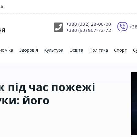
ра
+380 (332) 28-00-00
+38
+380 (93) 807-72-72
номіка
Здоров'я
Культура
Освіта
Політика
Спорт
С
к під час пожежі
ки: його