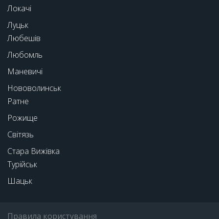
Локачі
Луцьк
Любешів
Любомль
Маневичі
Нововолинськ
Ратне
Рожище
Світязь
Стара Вижівка
Турійськ
Шацьк
Правила користування