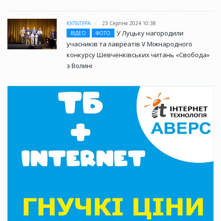
КУЛЬТУРА
23 Серпня 2024 10:38
У Луцьку нагородили
ВІДЕО
ФОТО
учасників та лавреатів V Міжнародного
конкурсу Шевченківських читань «Свобода»
з Волині