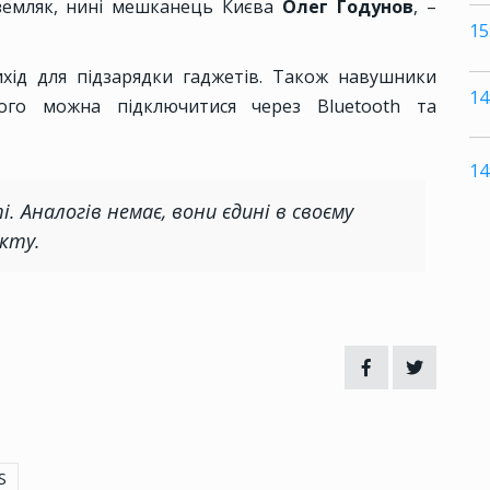
земляк, нині мешканець Києва
Олег Годунов
, –
15
хід для підзарядки гаджетів. Також навушники
14
го можна підключитися через Bluetooth та
14
і. Аналогів немає, вони єдині в своєму
єкту.
S