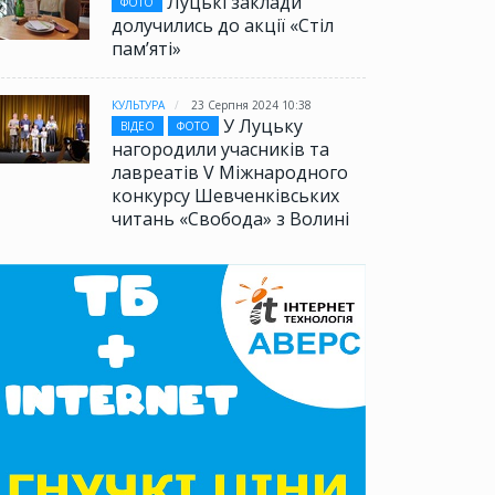
Луцькі заклади
ФОТО
долучились до акції «Стіл
памʼяті»
КУЛЬТУРА
23 Серпня 2024 10:38
У Луцьку
ВІДЕО
ФОТО
нагородили учасників та
лавреатів V Міжнародного
конкурсу Шевченківських
читань «Свобода» з Волині