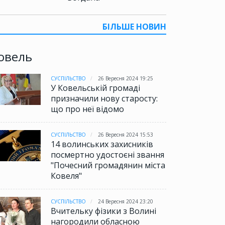
БІЛЬШЕ НОВИН
овель
СУСПІЛЬСТВО
26 Вересня 2024 19:25
У Ковельській громаді
призначили нову старосту:
що про неї відомо
СУСПІЛЬСТВО
26 Вересня 2024 15:53
14 волинських захисників
посмертно удостоєні звання
"Почесний громадянин міста
Ковеля"
СУСПІЛЬСТВО
24 Вересня 2024 23:20
Вчительку фізики з Волині
нагородили обласною