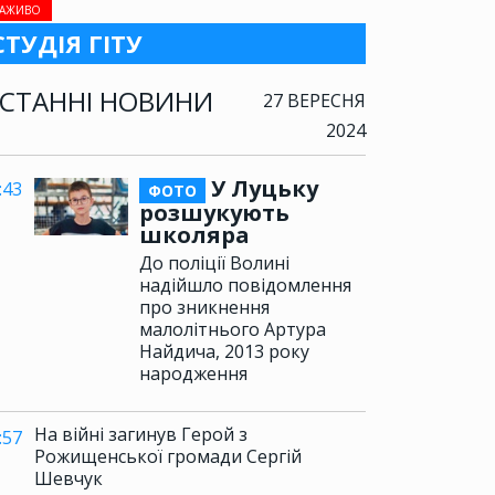
АЖИВО
СТУДІЯ ГІТУ
СТАННІ НОВИНИ
27 ВЕРЕСНЯ
2024
У Луцьку
:43
ФОТО
розшукують
школяра
До поліції Волині
надійшло повідомлення
про зникнення
малолітнього Артура
Найдича, 2013 року
народження
На війні загинув Герой з
:57
Рожищенської громади Сергій
Шевчук