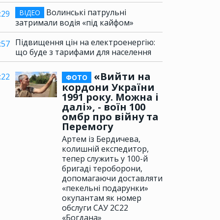
Волинські патрульні
ВІДЕО
:29
затримали водія «під кайфом»
Підвищення цін на електроенергію:
:57
що буде з тарифами для населення
«Вийти на
:22
ФОТО
кордони України
1991 року. Можна і
далі», - воїн 100
омбр про війну та
Перемогу
Артем із Бердичева,
колишній експедитор,
тепер служить у 100-й
бригаді тероборони,
допомагаючи доставляти
«пекельні подарунки»
окупантам як номер
обслуги САУ 2С22
«Богдана»