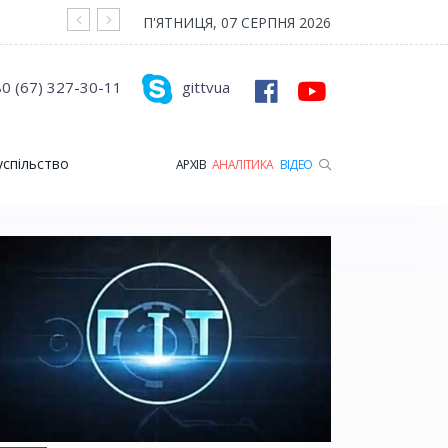
На війні загинув Герой з Рожищенської гр
П'ЯТНИЦЯ, 07 СЕРПНЯ 2026
0 (67) 327-30-11
gittvua
успільство
АРХІВ
АНАЛІТИКА
ВІДЕО