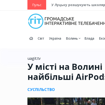
ійну та Перемогу
Пульс
У Луцьку розшукують школя
Світ
Україна
Волинь
Влада
Еко
uagit.tv
У місті на Волин
найбільші AirPods
СУСПІЛЬСТВО