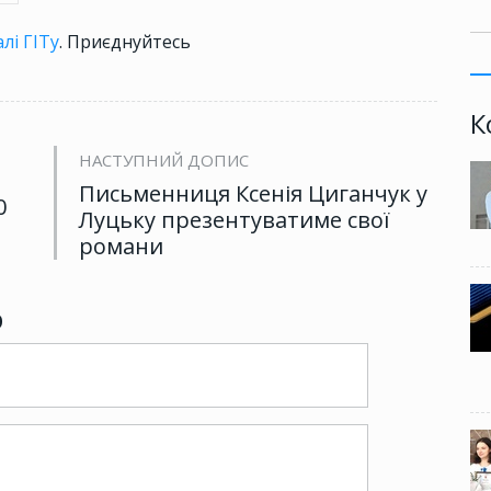
лі ГІТу
. Приєднуйтесь
К
НАСТУПНИЙ ДОПИС
Письменниця Ксенія Циганчук у
0
Луцьку презентуватиме свої
романи
р