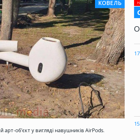
КОВЕЛЬ
Н
О
17
15
й арт-об’єкт у вигляді навушників AirPods.