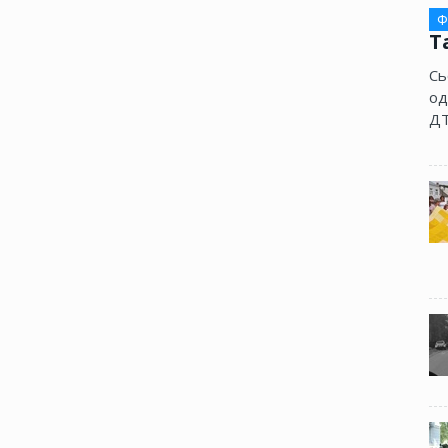
Ф
Т
Сь
од
ДТ