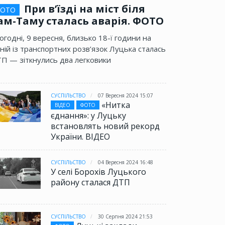
При в’їзді на міст біля
ОТО
ам-Таму сталась аварія. ФОТО
огодні, 9 вересня, близько 18-ї години на
ній із транспортних розв’язок Луцька сталась
П — зіткнулись два легковики
СУСПІЛЬСТВО
07 Вересня 2024 15:07
«Нитка
ВІДЕО
ФОТО
єднання»: у Луцьку
встановлять новий рекорд
України. ВІДЕО
СУСПІЛЬСТВО
04 Вересня 2024 16:48
У селі Борохів Луцького
району сталася ДТП
СУСПІЛЬСТВО
30 Серпня 2024 21:53