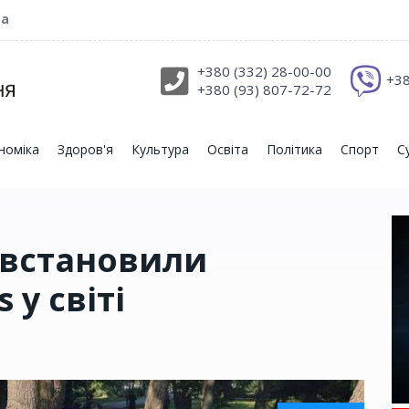
ра
+380 (332) 28-00-00
+38
+380 (93) 807-72-72
номіка
Здоров'я
Культура
Освіта
Політика
Спорт
С
і встановили
 у світі