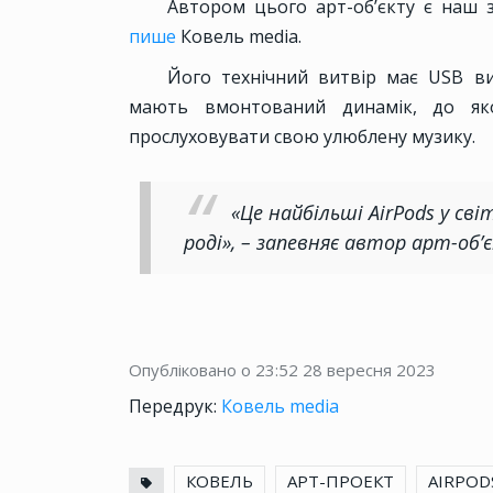
Автором цього арт-об’єкту є наш 
пише
Ковель media.
Його технічний витвір має USB ви
мають вмонтований динамік, до яко
прослуховувати свою улюблену музику.
«Це найбільші AirPods у світ
роді», – запевняє автор арт-об’
Опубліковано о 23:52
28 вересня 2023
Передрук:
Ковель media
КОВЕЛЬ
АРТ-ПРОЕКТ
AIRPOD