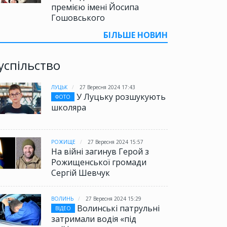
премією імені Йосипа
Гошовського
БІЛЬШЕ НОВИН
успільство
ЛУЦЬК
27 Вересня 2024 17:43
У Луцьку розшукують
ФОТО
школяра
РОЖИЩЕ
27 Вересня 2024 15:57
На війні загинув Герой з
Рожищенської громади
Сергій Шевчук
ВОЛИНЬ
27 Вересня 2024 15:29
Волинські патрульні
ВІДЕО
затримали водія «під