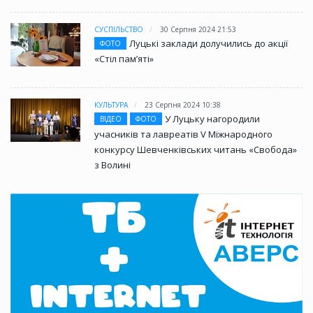
СУСПІЛЬСТВО
30 Серпня 2024 21:53
Луцькі заклади долучились до акції
ФОТО
«Стіл памʼяті»
КУЛЬТУРА
23 Серпня 2024 10:38
У Луцьку нагородили
ВІДЕО
ФОТО
учасників та лавреатів V Міжнародного
конкурсу Шевченківських читань «Свобода»
з Волині