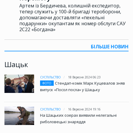
Артем із Бердичева, колишній експедитор,
тепер служить у 100-й бригаді тероборони,
допомагаючи доставляти «пекельні
подарунки» окупантам як номер обслуги САУ
2С22 «Богдана»
БІЛЬШЕ НОВИН
Шацьк
СУСПІЛЬСТВО
18 Вересня 2024 06:23
Стендап-комік Марк Куцевалов зняв
ФОТО
випуск «Посол посла» у Шацьку
СУСПІЛЬСТВО
16 Вересня 2024 19:16
На Шацьких озерах виявили нелегальні
риболовецькі знаряддя