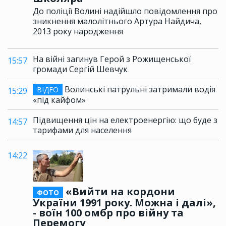
До поліції Волині надійшло повідомлення про
зникнення малолітнього Артура Найдича,
2013 року народження
На війні загинув Герой з Рожищенської
15:57
громади Сергій Шевчук
Волинські патрульні затримали водія
ВІДЕО
15:29
«під кайфом»
Підвищення цін на електроенергію: що буде з
14:57
тарифами для населення
14:22
«Вийти на кордони
ФОТО
України 1991 року. Можна і далі»,
- воїн 100 омбр про війну та
Перемогу