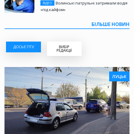
Волинські патрульні затримали водія
ВІДЕО
«під кайфом»
БІЛЬШЕ НОВИН
ДОСЬЄ ГІТУ
ВИБІР
РЕДАКЦІЇ
ЛУЦЬК