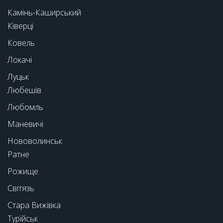
Камінь-Каширський
Ківерці
Ковель
Локачі
Луцьк
Любешів
Любомль
Маневичі
Нововолинськ
Ратне
Рожище
Світязь
Стара Вижівка
Турійськ