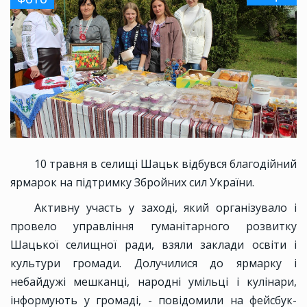
10 травня в селищі Шацьк відбувся благодійний
ярмарок на підтримку Збройних сил України.
Активну участь у заході, який організувало і
провело управління гуманітарного розвитку
Шацької селищної ради, взяли заклади освіти і
культури громади. Долучилися до ярмарку і
небайдужі мешканці, народні умільці і кулінари,
інформують у громаді, - повідомили на фейсбук-