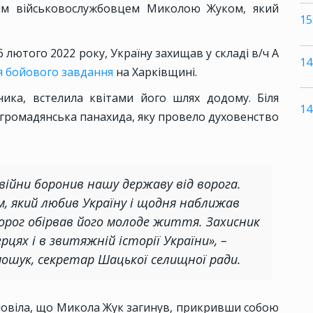
им військовослужбовцем Миколою Жуком, який
15
 лютого 2022 року, Україну захищав у складі в/ч А
14
ня бойового завдання
на Харківщині.
ника, встелила квітами його шлях додому. Біля
14
 громадянська панахида, яку провело духовенство
війни боронив нашу державу від ворога.
, який любив Україну і щодня наближав
ворог обірвав його молоде життя. Захисник
ерцях і в звитяжній історії України», –
мошук, секретар Шацької селищної ради.
зповіла, що Микола Жук загинув, прикривши собою