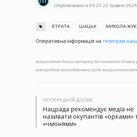
Опубліковано о 05:23
23 травня 2024
ВТРАТА
ШАЦЬК
МИКОЛА ЖУК
Оперативна інформація на
телеграм-кана
Використання даного матеріалу без письмового дозволу ре
міжнародним законодавством. Щодо використання матер
ПОПЕРЕДНІЙ ДОПИС
Нацрада рекомендує медіа не
називати окупантів «орками» 
«чмонями»