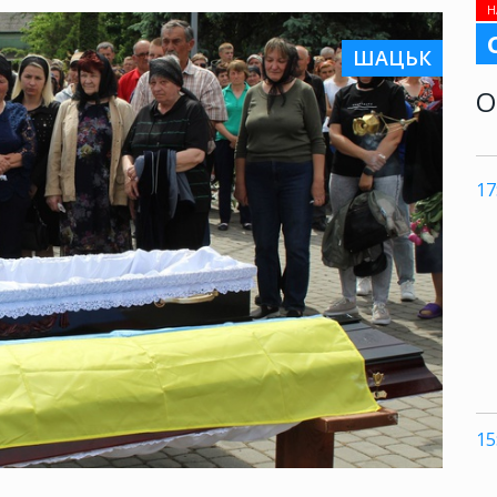
Н
ШАЦЬК
О
17
15