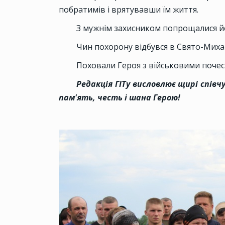
побратимів і врятувавши їм життя.
З мужнім захисником попрощалися йог
Чин похорону відбувся в Свято-Миха
Поховали Героя з військовими поче
Редакція ГІТу висловлює щирі співч
пам'ять, честь і шана Герою!