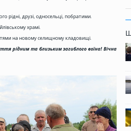
о рідні, друзі, односельці, побратими.
йлівському храмі.
Ш
стями на новому селищному кладовищі.
уття рідним та близьким загиблого воїна! Вічна