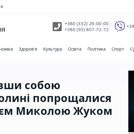
ра
+380 (332) 28-00-00
+38
+380 (93) 807-72-72
номіка
Здоров'я
Культура
Освіта
Політика
Спорт
С
ивши собою
Волині попрощалися
роєм Миколою Жуком