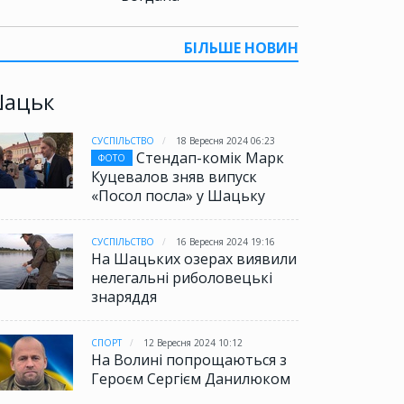
БІЛЬШЕ НОВИН
ацьк
СУСПІЛЬСТВО
18 Вересня 2024 06:23
Стендап-комік Марк
ФОТО
Куцевалов зняв випуск
«Посол посла» у Шацьку
СУСПІЛЬСТВО
16 Вересня 2024 19:16
На Шацьких озерах виявили
нелегальні риболовецькі
знаряддя
СПОРТ
12 Вересня 2024 10:12
На Волині попрощаються з
Героєм Сергієм Данилюком