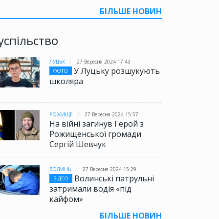
БІЛЬШЕ НОВИН
успільство
ЛУЦЬК
27 Вересня 2024 17:43
У Луцьку розшукують
ФОТО
школяра
РОЖИЩЕ
27 Вересня 2024 15:57
На війні загинув Герой з
Рожищенської громади
Сергій Шевчук
ВОЛИНЬ
27 Вересня 2024 15:29
Волинські патрульні
ВІДЕО
затримали водія «під
кайфом»
БІЛЬШЕ НОВИН