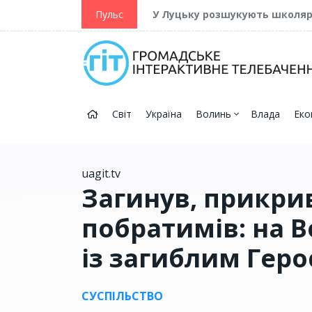
ійну та Перемогу
Пульс
У Луцьку розшукують школя
Світ
Україна
Волинь
Влада
Еко
uagit.tv
Загинув, прикр
побратимів: на 
із загиблим Ге
СУСПІЛЬСТВО