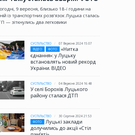
огодні, 9 вересня, близько 18-ї години на
ній із транспортних розв’язок Луцька сталась
П — зіткнулись два легковики
СУСПІЛЬСТВО
07 Вересня 2024 15:07
«Нитка
ВІДЕО
ФОТО
єднання»: у Луцьку
встановлять новий рекорд
України. ВІДЕО
СУСПІЛЬСТВО
04 Вересня 2024 16:48
У селі Борохів Луцького
району сталася ДТП
СУСПІЛЬСТВО
30 Серпня 2024 21:53
Луцькі заклади
ФОТО
долучились до акції «Стіл
памʼяті»