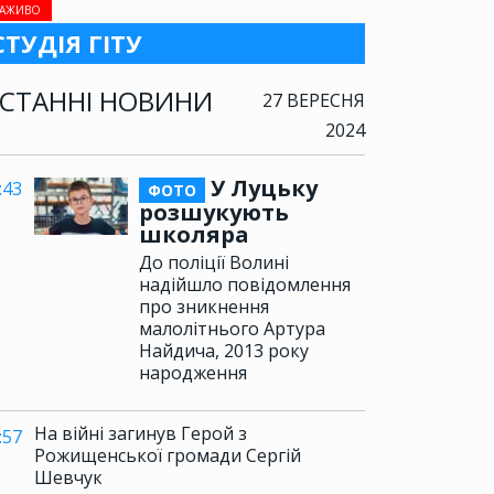
АЖИВО
СТУДІЯ ГІТУ
СТАННІ НОВИНИ
27 ВЕРЕСНЯ
2024
У Луцьку
:43
ФОТО
розшукують
школяра
До поліції Волині
надійшло повідомлення
про зникнення
малолітнього Артура
Найдича, 2013 року
народження
На війні загинув Герой з
:57
Рожищенської громади Сергій
Шевчук