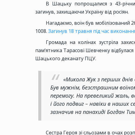
В Шацьку попрощалися з 43-річн
загинув, захищаючи Україну від росіян.
Нагадаємо, воїн був мобілізований 26
1008.
Загинув 18 травня під час виконан
Громада на колінах зустріла захис
пам’ятника Тарасові Шевченку відбулася
Шацького деканату ПЦУ.
«Микола Жук з перших днів 
Був мужнім, безстрашним воїном
перемогу. На превеликий жаль, 
і його подвиг – навіки в наших с
зазначив на панахиді Богдан Ти
Сестра Героя зі сльозами в очах ро