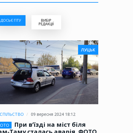
ДОСЬЄ ГІТУ
ВИБІР
РЕДАКЦІЇ
ЛУЦЬК
СПІЛЬСТВО
09 вересня 2024 18:12
При в’їзді на міст біля
ОТО
ам-Таму сталась аварія. ФОТО