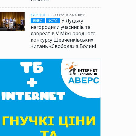
КУЛЬТУРА
23 Серпня 2024 10:38
У Луцьку
ВІДЕО
ФОТО
нагородили учасників та
лавреатів V Міжнародного
конкурсу Шевченківських
читань «Свобода» з Волині