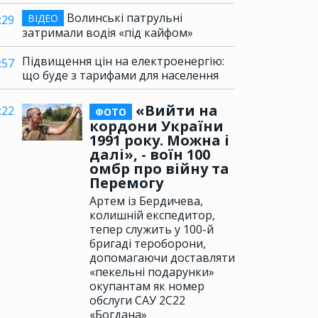
Волинські патрульні
ВІДЕО
:29
затримали водія «під кайфом»
Підвищення цін на електроенергію:
:57
що буде з тарифами для населення
«Вийти на
:22
ФОТО
кордони України
1991 року. Можна і
далі», - воїн 100
омбр про війну та
Перемогу
Артем із Бердичева,
колишній експедитор,
тепер служить у 100-й
бригаді тероборони,
допомагаючи доставляти
«пекельні подарунки»
окупантам як номер
обслуги САУ 2С22
«Богдана»