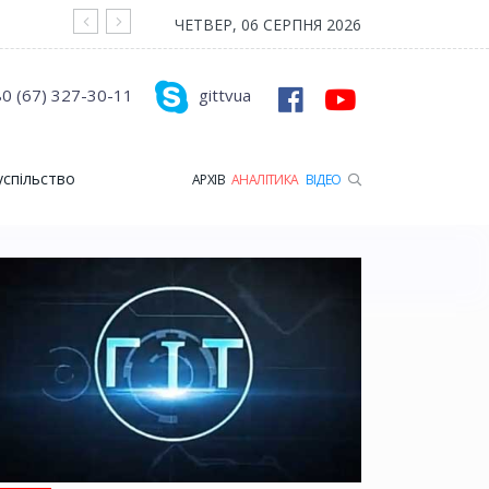
На війні загинув Герой з Рожищенської гр
ЧЕТВЕР, 06 СЕРПНЯ 2026
0 (67) 327-30-11
gittvua
успільство
АРХІВ
АНАЛІТИКА
ВІДЕО