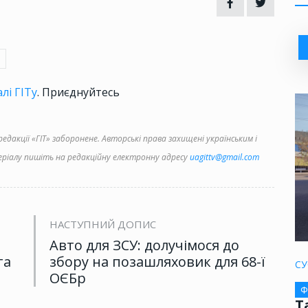
лі ГІТу
. Приєднуйтесь
дакції «ГІТ» заборонене. Авторські права захищені українським і
іалу пишіть на редакційну електронну адресу
uagittv@gmail.com
НАСТУПНИЙ ДОПИС
Авто для ЗСУ: долучімося до
та
збору на позашляховик для 68-ї
СУ
ОЄБр
Ф
Т