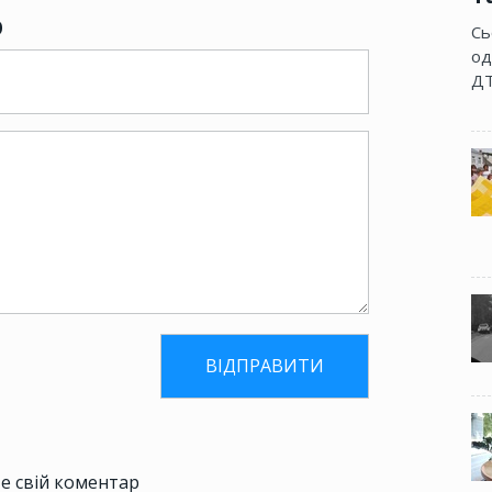
р
Сь
од
ДТ
е свій коментар