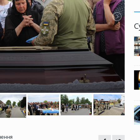
С
чення