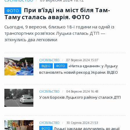
При в’їзді на міст біля Там-
ФОТО
Таму сталась аварія. ФОТО
Сьогодні, 9 вересня, близько 18-ї години на одній із
транспортних розв’язок Луцька сталась ДТП —
зіткнулись два легковики
СУСПІЛЬСТВО
07 Вересня 2024 15:07
«Нитка єднання»: у Луцьку
ВІДЕО
ФОТО
встановлять новий рекорд України. ВІДЕО
СУСПІЛЬСТВО
04 Вересня 2024 16:48
У селі Борохів Луцького району сталася ДТП
СУСПІЛЬСТВО
30 Серпня 2024 21:53
Луцькі заклади долучились до акції
ФОТО