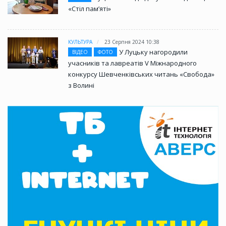
«Стіл памʼяті»
КУЛЬТУРА
23 Серпня 2024 10:38
У Луцьку нагородили
ВІДЕО
ФОТО
учасників та лавреатів V Міжнародного
конкурсу Шевченківських читань «Свобода»
з Волині