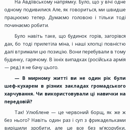
На Авдіївському напрямку. Було, що у вічі одне
одному подивилися. Але, як говориться, ми швидше
працюємо тепер. Думаємо головою і тільки тоді
починаємо робити.
Було навіть таке, що будинок горів, загорівся
дах, бо тоді прилетіла міна, і наші хлопці повністю
далі втримали цю позицію. Вони перебували в тому
будинку, гарячому. В їхніх випадках (російська армія
— ред.) я не бачу цього.
— В мирному житті ви не один рік були
шеф-кухарем в різних закладах громадського
харчування. Чи використовували ці навички на
передовій?
Так! Улюблене — це червоний борщ, як же ж
без нього? Навіть один раз і суп з фрикадельками
вирішили зробити, але це все без м'ясорубки,