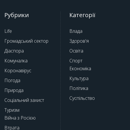
Рубрики
Категорії
Life
Влада
Громадський сектор
Здоров'я
Діаспора
Освіта
Комуналка
Спорт
Економіка
Коронавірус
Культура
Погода
Політика
Природа
Суспільство
Соціальний захист
Туризм
Війна з Росією
Втрата