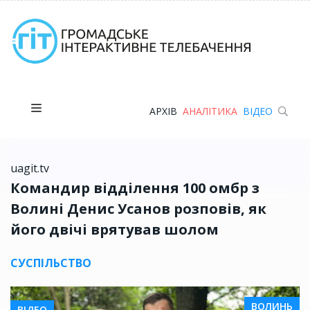
АРХІВ
АНАЛІТИКА
ВІДЕО
uagit.tv
Командир відділення 100 омбр з
Волині Денис Усанов розповів, як
його двічі врятував шолом
СУСПІЛЬСТВО
ВОЛИНЬ
ВІДЕО