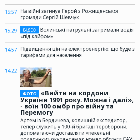
На війні загинув Герой з Рожищенської
15:57
громади Сергій Шевчук
Волинські патрульні затримали водія
ВІДЕО
15:29
«під кайфом»
Підвищення цін на електроенергію: що буде з
14:57
тарифами для населення
14:22
«Вийти на кордони
ФОТО
України 1991 року. Можна і далі»,
- воїн 100 омбр про війну та
Перемогу
Артем із Бердичева, колишній експедитор,
тепер служить у 100-й бригаді тероборони,
допомагаючи доставляти «пекельні
подарунки» окупантам як номер обслуги САУ