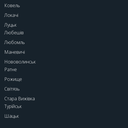
Ковель
Локачі
Луцьк
Любешів
Любомль
Маневичі
Нововолинськ
Ратне
Рожище
Світязь
Стара Вижівка
Турійськ
Шацьк