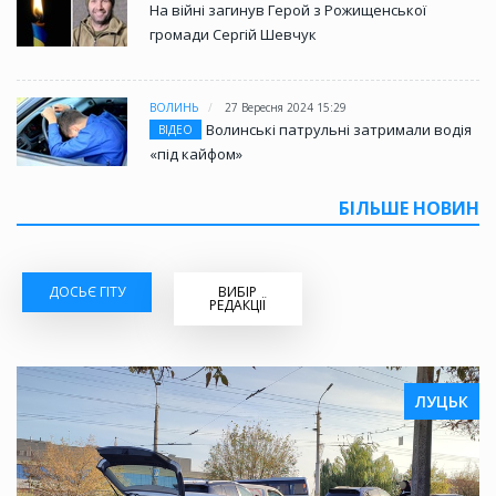
На війні загинув Герой з Рожищенської
громади Сергій Шевчук
ВОЛИНЬ
27 Вересня 2024 15:29
Волинські патрульні затримали водія
ВІДЕО
«під кайфом»
БІЛЬШЕ НОВИН
ДОСЬЄ ГІТУ
ВИБІР
РЕДАКЦІЇ
ЛУЦЬК