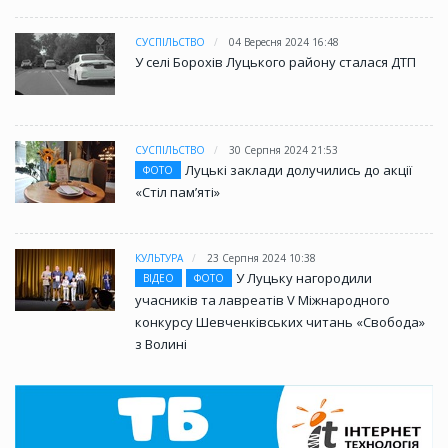
СУСПІЛЬСТВО
04 Вересня 2024 16:48
У селі Борохів Луцького району сталася ДТП
СУСПІЛЬСТВО
30 Серпня 2024 21:53
Луцькі заклади долучились до акції
ФОТО
«Стіл памʼяті»
КУЛЬТУРА
23 Серпня 2024 10:38
У Луцьку нагородили
ВІДЕО
ФОТО
учасників та лавреатів V Міжнародного
конкурсу Шевченківських читань «Свобода»
з Волині