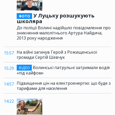
У Луцьку розшукують
ФОТО
школяра
До поліції Волині надійшло повідомлення про
зникнення малолітнього Артура Найдича,
2013 року народження
На війні загинув Герой з Рожищенської
15:57
громади Сергій Шевчук
Волинські патрульні затримали водія
ВІДЕО
15:29
«під кайфом»
Підвищення цін на електроенергію: що буде з
14:57
тарифами для населення
14:22