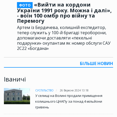
«Вийти на кордони
ФОТО
України 1991 року. Можна і далі»,
- воїн 100 омбр про війну та
Перемогу
Артем із Бердичева, колишній експедитор,
тепер служить у 100-й бригаді тероборони,
допомагаючи доставляти «пекельні
подарунки» окупантам як номер обслуги САУ
2С22 «Богдана»
БІЛЬШЕ НОВИН
Іваничі
СУСПІЛЬСТВО
26 Вересня 2024 13:18
У селищі на Волині продали приміщення
колишнього ЦНАПу за понад 4 мільйони
гривень