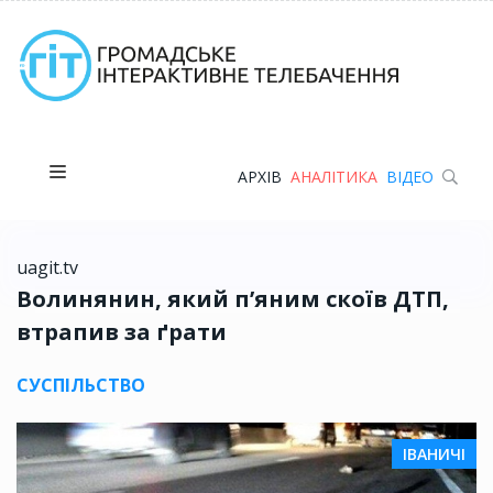
АРХІВ
АНАЛІТИКА
ВІДЕО
uagit.tv
Волинянин, який п’яним скоїв ДТП,
втрапив за ґрати
СУСПІЛЬСТВО
ІВАНИЧІ