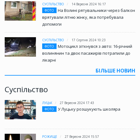
СУСПІЛЬСТВО
14 Вересня 2024 16:17
На Волині рятувальники через балкон
ФОТО
врятували літню жінку, яка потребувала
допомоги
СУСПІЛЬСТВО
17 Серпня 2024 10:23
Мотоцикл зіткнувся з авто: 16-річний
ФОТО
волинянин та двоє пасажирів потрапили до
лікарні
БІЛЬШЕ НОВИН
Суспільство
ЛУЦЬК
27 Вересня 2024 17:43
У Луцьку розшукують школяра
ФОТО
РОЖИЩЕ
27 Вересня 2024 15:57