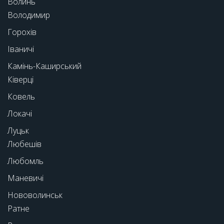
Волинь
Володимир
Горохів
Іваничі
Камінь-Каширський
Ківерці
Ковель
Локачі
Луцьк
Любешів
Любомль
Маневичі
Нововолинськ
Ратне