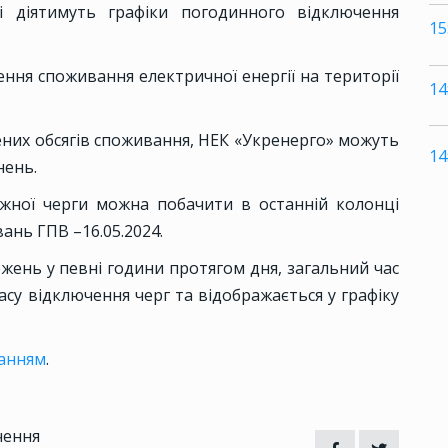
і діятимуть графіки погодинного відключення
15
ня споживання електричної енергії на території
14
них обсягів споживання, НЕК «Укренерго» можуть
14
нень.
ожної черги можна побачити в останній колонці
вань ГПВ –16.05.2024.
ежень у певні години протягом дня, загальний час
асу відключення черг та відображається у графіку
ланням
.
чення