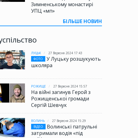
Зимненському монастирі
УПЦ «мп»
БІЛЬШЕ НОВИН
успільство
ЛУЦЬК
27 Вересня 2024 17:43
У Луцьку розшукують
ФОТО
школяра
РОЖИЩЕ
27 Вересня 2024 15:57
На війні загинув Герой з
Рожищенської громади
Сергій Шевчук
ВОЛИНЬ
27 Вересня 2024 15:29
Волинські патрульні
ВІДЕО
затримали водія «під