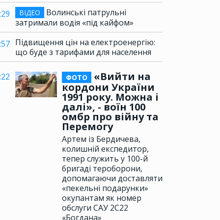
Волинські патрульні
ВІДЕО
:29
затримали водія «під кайфом»
Підвищення цін на електроенергію:
:57
що буде з тарифами для населення
«Вийти на
:22
ФОТО
кордони України
1991 року. Можна і
далі», - воїн 100
омбр про війну та
Перемогу
Артем із Бердичева,
колишній експедитор,
тепер служить у 100-й
бригаді тероборони,
допомагаючи доставляти
«пекельні подарунки»
окупантам як номер
обслуги САУ 2С22
«Богдана»