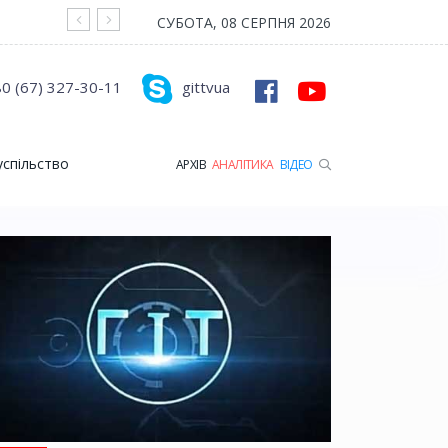
На війні загинув Герой з Рожищенської гр
СУБОТА, 08 СЕРПНЯ 2026
0 (67) 327-30-11
gittvua
успільство
АРХІВ
АНАЛІТИКА
ВІДЕО