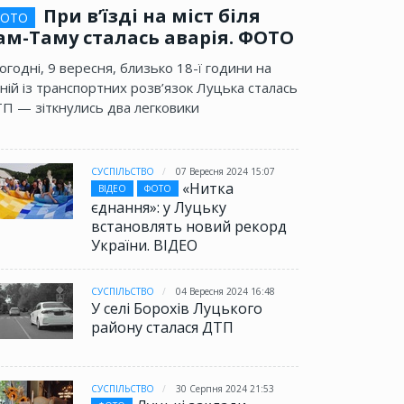
При в’їзді на міст біля
ОТО
ам-Таму сталась аварія. ФОТО
огодні, 9 вересня, близько 18-ї години на
ній із транспортних розв’язок Луцька сталась
П — зіткнулись два легковики
СУСПІЛЬСТВО
07 Вересня 2024 15:07
«Нитка
ВІДЕО
ФОТО
єднання»: у Луцьку
встановлять новий рекорд
України. ВІДЕО
СУСПІЛЬСТВО
04 Вересня 2024 16:48
У селі Борохів Луцького
району сталася ДТП
СУСПІЛЬСТВО
30 Серпня 2024 21:53