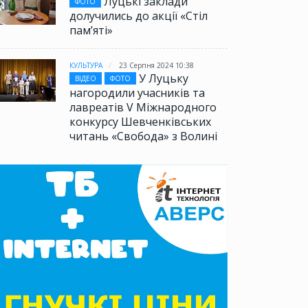
Луцькі заклади
ФОТО
долучились до акції «Стіл
памʼяті»
КУЛЬТУРА
23 Серпня 2024 10:38
У Луцьку
ВІДЕО
ФОТО
нагородили учасників та
лавреатів V Міжнародного
конкурсу Шевченківських
читань «Свобода» з Волині