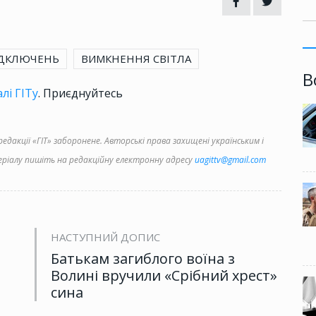
ІДКЛЮЧЕНЬ
ВИМКНЕННЯ СВІТЛА
В
лі ГІТу
. Приєднуйтесь
дакції «ГІТ» заборонене. Авторські права захищені українським і
іалу пишіть на редакційну електронну адресу
uagittv@gmail.com
НАСТУПНИЙ ДОПИС
Батькам загиблого воїна з
Волині вручили «Срібний хрест»
сина