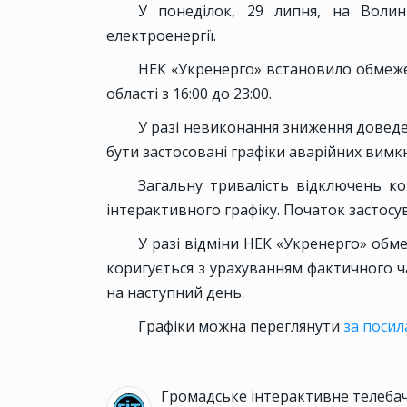
У понеділок, 29 липня, на Волин
електроенергії.
НЕК «Укренерго» встановило обмежен
області з 16:00 до 23:00.
У разі невиконання зниження доведе
бути застосовані графіки аварійних вимк
Загальну тривалість відключень к
інтерактивного графіку. Початок застосу
У разі відміни НЕК «Укренерго» обм
коригується з урахуванням фактичного ч
на наступний день.
Графіки можна переглянути
за поси
Громадське інтерактивне телеба