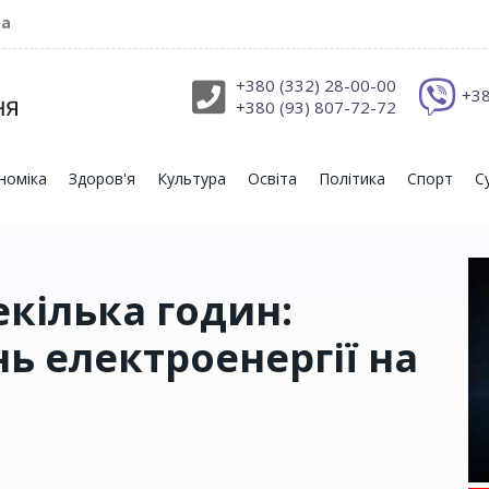
ра
+380 (332) 28-00-00
+38
+380 (93) 807-72-72
номіка
Здоров'я
Культура
Освіта
Політика
Спорт
С
екілька годин:
ь електроенергії на