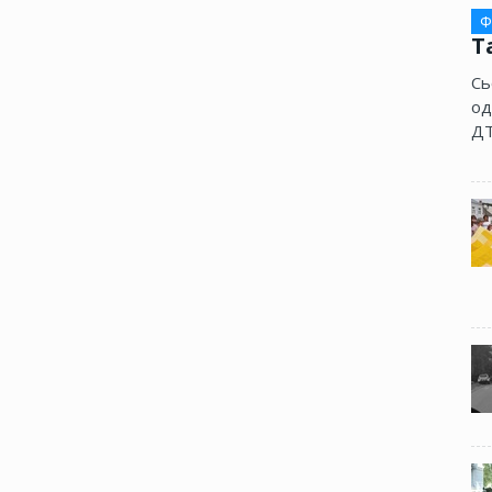
Ф
Т
Сь
од
ДТ