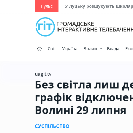
ійну та Перемогу
Пульс
У Луцьку розшукують школя
Світ
Україна
Волинь
Влада
Еко
uagit.tv
Без світла лиш д
графік відключен
Волині 29 липня
СУСПІЛЬСТВО