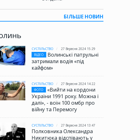
БІЛЬШЕ НОВИН
олинь
СУСПІЛЬСТВО
27 Вересня 2024 15:29
Волинські патрульні
ВІДЕО
затримали водія «під
кайфом»
СУСПІЛЬСТВО
27 Вересня 2024 14:22
«Вийти на кордони
ФОТО
України 1991 року. Можна і
далі», - воїн 100 омбр про
війну та Перемогу
СУСПІЛЬСТВО
27 Вересня 2024 13:47
Полковника Олександра
Никитюка відспівають у