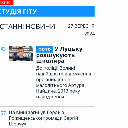
АЖИВО
СТУДІЯ ГІТУ
СТАННІ НОВИНИ
27 ВЕРЕСНЯ
2024
У Луцьку
:43
ФОТО
розшукують
школяра
До поліції Волині
надійшло повідомлення
про зникнення
малолітнього Артура
Найдича, 2013 року
народження
На війні загинув Герой з
:57
Рожищенської громади Сергій
Шевчук