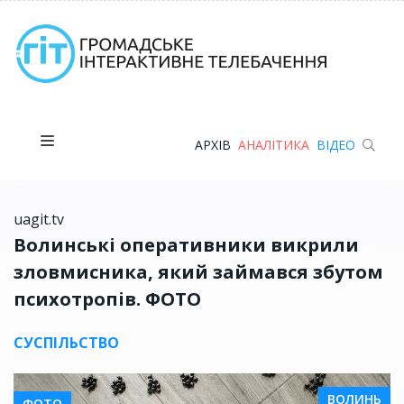
АРХІВ
АНАЛІТИКА
ВІДЕО
uagit.tv
Волинські оперативники викрили
зловмисника, який займався збутом
психотропів. ФОТО
СУСПІЛЬСТВО
ВОЛИНЬ
ФОТО