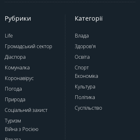
Рубрики
Категорії
Life
Влада
Громадський сектор
Здоров'я
Діаспора
Освіта
Комуналка
Спорт
Економіка
Коронавірус
Культура
Погода
Політика
Природа
Суспільство
Соціальний захист
Туризм
Війна з Росією
Втрата