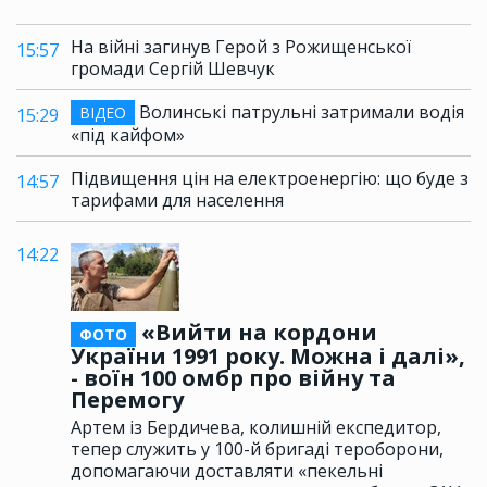
На війні загинув Герой з Рожищенської
15:57
громади Сергій Шевчук
Волинські патрульні затримали водія
ВІДЕО
15:29
«під кайфом»
Підвищення цін на електроенергію: що буде з
14:57
тарифами для населення
14:22
«Вийти на кордони
ФОТО
України 1991 року. Можна і далі»,
- воїн 100 омбр про війну та
Перемогу
Артем із Бердичева, колишній експедитор,
тепер служить у 100-й бригаді тероборони,
допомагаючи доставляти «пекельні