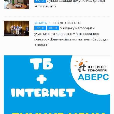
Луцькі заклади долучились до акції
ФОТО
«Стіл памʼяті»
КУЛЬТУРА
23 Серпня 2024 10:38
У Луцьку нагородили
ВІДЕО
ФОТО
учасників та лавреатів V Міжнародного
конкурсу Шевченківських читань «Свобода»
з Волині