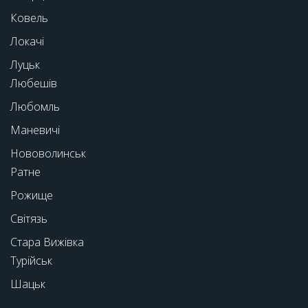
Ковель
Локачі
Луцьк
Любешів
Любомль
Маневичі
Нововолинськ
Ратне
Рожище
Світязь
Стара Вижівка
Турійськ
Шацьк