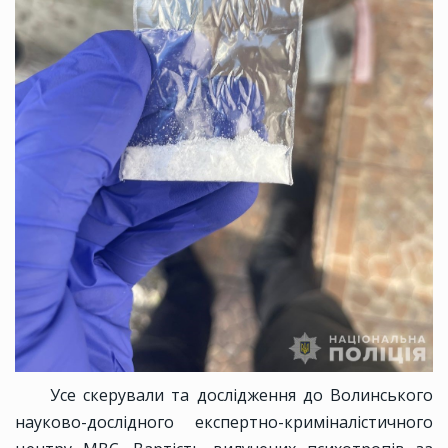
Усе скерували та дослідження до Волинського
науково-дослідного експертно-криміналістичного