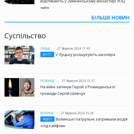
відспівають у Зимненському монастирі УПЦ
«мп»
БІЛЬШЕ НОВИН
Суспільство
ЛУЦЬК
27 Вересня 2024 17:43
У Луцьку розшукують школяра
ФОТО
РОЖИЩЕ
27 Вересня 2024 15:57
На війні загинув Герой з Рожищенської
громади Сергій Шевчук
ВОЛИНЬ
27 Вересня 2024 15:29
Волинські патрульні затримали водія
ВІДЕО
«під кайфом»