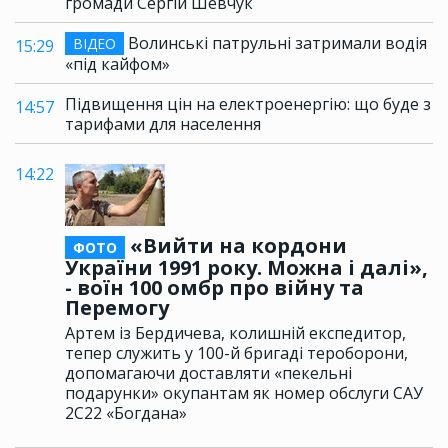
громади Сергій Шевчук
Волинські патрульні затримали водія
ВІДЕО
15:29
«під кайфом»
Підвищення цін на електроенергію: що буде з
14:57
тарифами для населення
14:22
«Вийти на кордони
ФОТО
України 1991 року. Можна і далі»,
- воїн 100 омбр про війну та
Перемогу
Артем із Бердичева, колишній експедитор,
тепер служить у 100-й бригаді тероборони,
допомагаючи доставляти «пекельні
подарунки» окупантам як номер обслуги САУ
2С22 «Богдана»