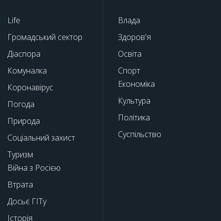
Life
Влада
Громадський сектор
Здоров'я
Діаспора
Освіта
Комуналка
Спорт
Економіка
Коронавірус
Культура
Погода
Політика
Природа
Суспільство
Соціальний захист
Туризм
Війна з Росією
Втрата
Досьє ГІТу
Історія