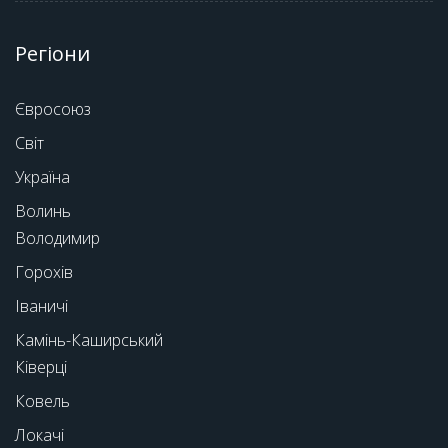
Регіони
Євросоюз
Світ
Україна
Волинь
Володимир
Горохів
Іваничі
Камінь-Каширський
Ківерці
Ковель
Локачі