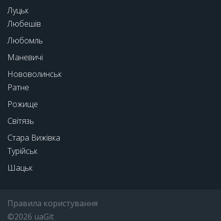
Луцьк
Любешів
Любомль
Маневичі
Нововолинськ
Ратне
Рожище
Світязь
Стара Вижівка
Турійськ
Шацьк
Правила користування
©2026 uaGit