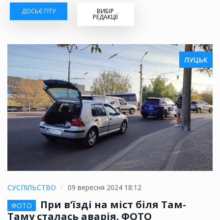
ДОСЬЄ ГІТУ
ВИБІР
РЕДАКЦІЇ
ЛУЦЬК
СУСПІЛЬСТВО
09 вересня 2024 18:12
При в’їзді на міст біля Там-
ФОТО
Таму сталась аварія. ФОТО