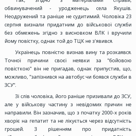
Так, згідно з матеріалами справи,
обвинувачений - уродженець села Якушів.
Неодружений та раніше не судитимий. Чоловіка 23
серпня визнали придатним до військової служби
без обмежень згідно з висновком ВЛК і вручили
йому повістку, однак той до ТЦК не з'явився.
Українець повністю визнав вину та розкаявся.
Точної причини своєї неявки за "бойовою
повісткою" він не пригадав, однак припустив, що,
можливо, "запізнився на автобус чи боявся служби в
ЗСУ".
Зі слів чоловіка, його раніше призивали до ЗСУ,
але у військову частину з невідомих причин не
направили. Він зазначив, що з початку 2000-х років
хворіє на гепатит та не лікується через відсутність
грошей. З рішенням про придатність