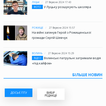
ЛУЦЬК
27 Вересня 2024 17:43
У Луцьку розшукують школяра
ФОТО
РОЖИЩЕ
27 Вересня 2024 15:57
На війні загинув Герой з Рожищенської
громади Сергій Шевчук
ВОЛИНЬ
27 Вересня 2024 15:29
Волинські патрульні затримали водія
ВІДЕО
«під кайфом»
БІЛЬШЕ НОВИН
ДОСЬЄ ГІТУ
ВИБІР
РЕДАКЦІЇ