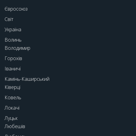
Євросоюз
Світ
Україна
Волинь
Володимир
Горохів
Іваничі
Камінь-Каширський
Ківерці
Ковель
Локачі
Луцьк
Любешів