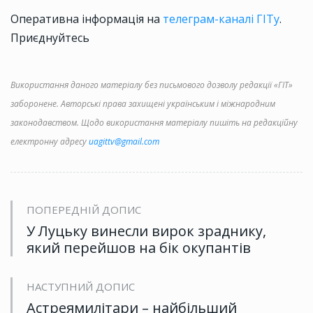
Оперативна інформація на
телеграм-каналі ГІТу
.
Приєднуйтесь
Використання даного матеріалу без письмового дозволу редакції «ГІТ»
заборонене. Авторські права захищені українським і міжнародним
законодавством. Щодо використання матеріалу пишіть на редакційну
електронну адресу
uagittv@gmail.com
ПОПЕРЕДНІЙ ДОПИС
У Луцьку винесли вирок зраднику,
який перейшов на бік окупантів
НАСТУПНИЙ ДОПИС
Астреямилітари – найбільший