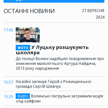
ОСТАННІ НОВИНИ
27 ВЕРЕСНЯ
2024
17:43
У Луцьку розшукують
ФОТО
школяра
До поліції Волині надійшло повідомлення про
зникнення малолітнього Артура Найдича,
2013 року народження
На війні загинув Герой з Рожищенської
15:57
громади Сергій Шевчук
Волинські патрульні затримали водія
ВІДЕО
15:29
«під кайфом»