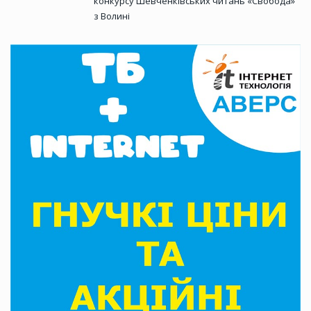
конкурсу Шевченківських читань «Свобода»
з Волині