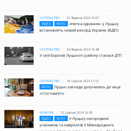
СУСПІЛЬСТВО
07 Вересня 2024 15:07
«Нитка єднання»: у Луцьку
ВІДЕО
ФОТО
встановлять новий рекорд України. ВІДЕО
СУСПІЛЬСТВО
04 Вересня 2024 16:48
У селі Борохів Луцького району сталася ДТП
СУСПІЛЬСТВО
30 Серпня 2024 21:53
Луцькі заклади долучились до акції
ФОТО
«Стіл памʼяті»
КУЛЬТУРА
23 Серпня 2024 10:38
У Луцьку нагородили
ВІДЕО
ФОТО
учасників та лавреатів V Міжнародного