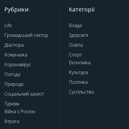
Рубрики
Категорії
Life
Влада
Громадський сектор
Здоров'я
Діаспора
Освіта
Комуналка
Спорт
Економіка
Коронавірус
Культура
Погода
Політика
Природа
Суспільство
Соціальний захист
Туризм
Війна з Росією
Втрата