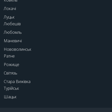
Ковель
Локачі
Луцьк
Любешів
Любомль
Маневичі
Нововолинськ
Ратне
Рожище
Світязь
Стара Вижівка
Турійськ
Шацьк