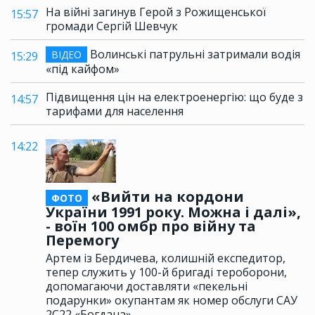
На війні загинув Герой з Рожищенської
15:57
громади Сергій Шевчук
Волинські патрульні затримали водія
ВІДЕО
15:29
«під кайфом»
Підвищення цін на електроенергію: що буде з
14:57
тарифами для населення
14:22
«Вийти на кордони
ФОТО
України 1991 року. Можна і далі»,
- воїн 100 омбр про війну та
Перемогу
Артем із Бердичева, колишній експедитор,
тепер служить у 100-й бригаді тероборони,
допомагаючи доставляти «пекельні
подарунки» окупантам як номер обслуги САУ
2С22 «Богдана»