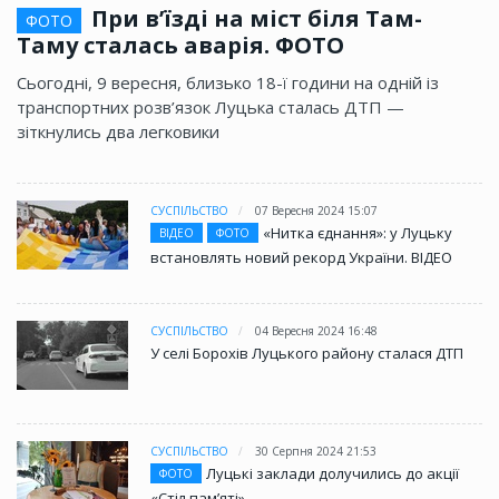
При в’їзді на міст біля Там-
ФОТО
Таму сталась аварія. ФОТО
Сьогодні, 9 вересня, близько 18-ї години на одній із
транспортних розв’язок Луцька сталась ДТП —
зіткнулись два легковики
СУСПІЛЬСТВО
07 Вересня 2024 15:07
«Нитка єднання»: у Луцьку
ВІДЕО
ФОТО
встановлять новий рекорд України. ВІДЕО
СУСПІЛЬСТВО
04 Вересня 2024 16:48
У селі Борохів Луцького району сталася ДТП
СУСПІЛЬСТВО
30 Серпня 2024 21:53
Луцькі заклади долучились до акції
ФОТО
«Стіл памʼяті»