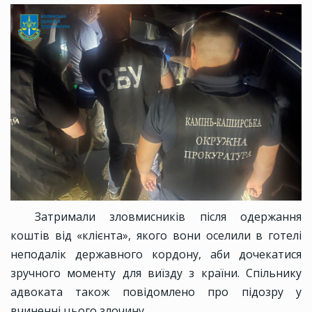
Затримали зловмисників після одержання
коштів від «клієнта», якого вони оселили в готелі
неподалік державного кордону, аби дочекатися
зручного моменту для виїзду з країни. Спільнику
адвоката також повідомлено про підозру у
вчиненні цього злочину.