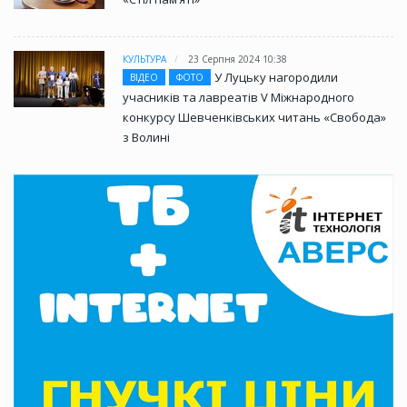
КУЛЬТУРА
23 Серпня 2024 10:38
У Луцьку нагородили
ВІДЕО
ФОТО
учасників та лавреатів V Міжнародного
конкурсу Шевченківських читань «Свобода»
з Волині