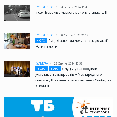
СУСПІЛЬСТВО
04 Вересня 2024 16:48
У селі Борохів Луцького району сталася ДТП
СУСПІЛЬСТВО
30 Серпня 2024 21:53
Луцькі заклади долучились до акції
ФОТО
«Стіл памʼяті»
КУЛЬТУРА
23 Серпня 2024 10:38
У Луцьку нагородили
ВІДЕО
ФОТО
учасників та лавреатів V Міжнародного
конкурсу Шевченківських читань «Свобода»
з Волині