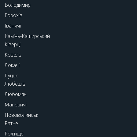
Володимир
Горохів
Іваничі
Камінь-Каширський
Ківерці
Ковель
Локачі
Луцьк
Любешів
Любомль
Маневичі
Нововолинськ
Ратне
Рожище