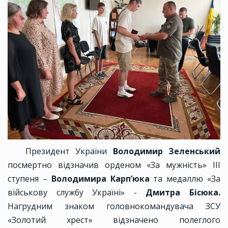
Президент України
Володимир Зеленський
посмертно відзначив орденом «За мужність» ІІІ
ступеня –
Володимира Карп’юка
та медаллю «За
військову службу Україні» -
Дмитра Бісюка.
Нагрудним знаком головнокомандувача ЗСУ
«Золотий хрест» відзначено полеглого