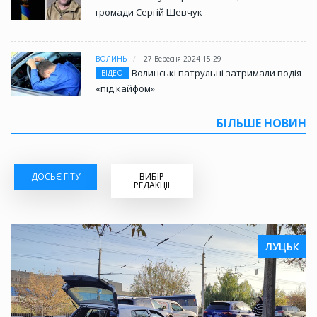
громади Сергій Шевчук
ВОЛИНЬ
27 Вересня 2024 15:29
Волинські патрульні затримали водія
ВІДЕО
«під кайфом»
БІЛЬШЕ НОВИН
ДОСЬЄ ГІТУ
ВИБІР
РЕДАКЦІЇ
ЛУЦЬК