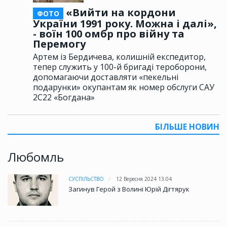
«Вийти на кордони
ФОТО
України 1991 року. Можна і далі»,
- воїн 100 омбр про війну та
Перемогу
Артем із Бердичева, колишній експедитор,
тепер служить у 100-й бригаді тероборони,
допомагаючи доставляти «пекельні
подарунки» окупантам як номер обслуги САУ
2С22 «Богдана»
БІЛЬШЕ НОВИН
Любомль
СУСПІЛЬСТВО
12 Вересня 2024 13:04
Загинув Герой з Волині Юрій Дігтярук