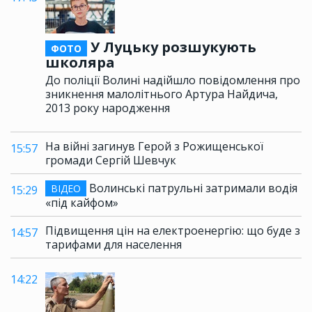
У Луцьку розшукують
ФОТО
школяра
До поліції Волині надійшло повідомлення про
зникнення малолітнього Артура Найдича,
2013 року народження
На війні загинув Герой з Рожищенської
15:57
громади Сергій Шевчук
Волинські патрульні затримали водія
ВІДЕО
15:29
«під кайфом»
Підвищення цін на електроенергію: що буде з
14:57
тарифами для населення
14:22