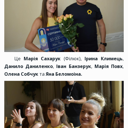
Це
Марія Сахарук
(Філюк),
Ірина Климець
,
Данило Даниленко
,
Іван Банзерук
,
Марія Повх
,
Олена Собчук
та
Яна Беломоіна.