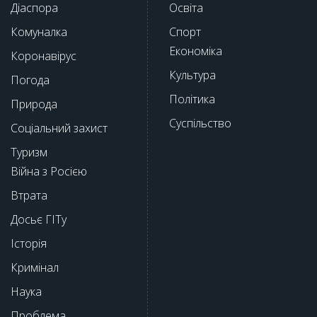
Діаспора
Освіта
Комуналка
Спорт
Економіка
Коронавірус
Культура
Погода
Політика
Природа
Суспільство
Соціальний захист
Туризм
Війна з Росією
Втрата
Досьє ГІТу
Історія
Кримінал
Наука
Проблема