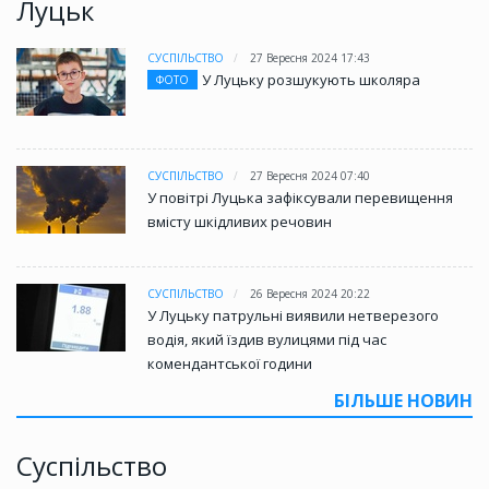
Луцьк
СУСПІЛЬСТВО
27 Вересня 2024 17:43
У Луцьку розшукують школяра
ФОТО
СУСПІЛЬСТВО
27 Вересня 2024 07:40
У повітрі Луцька зафіксували перевищення
вмісту шкідливих речовин
СУСПІЛЬСТВО
26 Вересня 2024 20:22
У Луцьку патрульні виявили нетверезого
водія, який їздив вулицями під час
комендантської години
БІЛЬШЕ НОВИН
Суспільство