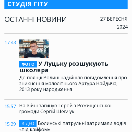
СТУДІЯ ГІТУ
ОСТАННІ НОВИНИ
27 ВЕРЕСНЯ
2024
17:43
У Луцьку розшукують
ФОТО
школяра
До поліції Волині надійшло повідомлення про
зникнення малолітнього Артура Найдича,
2013 року народження
На війні загинув Герой з Рожищенської
15:57
громади Сергій Шевчук
Волинські патрульні затримали водія
ВІДЕО
15:29
«під кайфом»