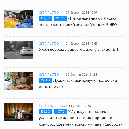
СУСПІЛЬСТВО
07 Вересня 2024 15:07
«Нитка єднання»: у Луцьку
ВІДЕО
ФОТО
встановлять новий рекорд України. ВІДЕО
СУСПІЛЬСТВО
04 Вересня 2024 16:48
У селі Борохів Луцького району сталася ДТП
СУСПІЛЬСТВО
30 Серпня 2024 21:53
Луцькі заклади долучились до акції
ФОТО
«Стіл памʼяті»
КУЛЬТУРА
23 Серпня 2024 10:38
У Луцьку нагородили
ВІДЕО
ФОТО
учасників та лавреатів V Міжнародного
конкурсу Шевченківських читань «Свобода»