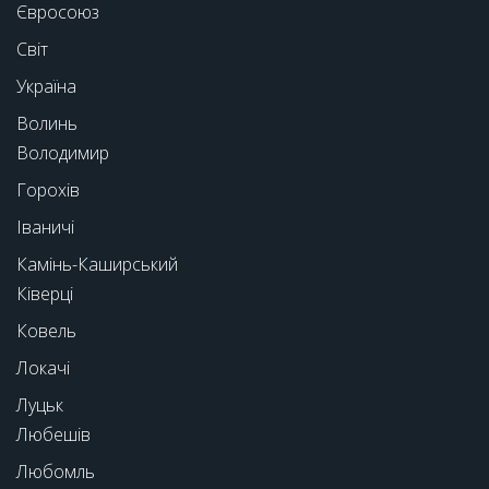
Євросоюз
Світ
Україна
Волинь
Володимир
Горохів
Іваничі
Камінь-Каширський
Ківерці
Ковель
Локачі
Луцьк
Любешів
Любомль