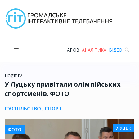
АРХІВ
АНАЛІТИКА
ВІДЕО
uagit.tv
У Луцьку привітали олімпійських
спортсменів. ФОТО
СУСПІЛЬСТВО
,
СПОРТ
ЛУЦЬК
ФОТО