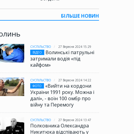
БІЛЬШЕ НОВИН
олинь
СУСПІЛЬСТВО
27 Вересня 2024 15:29
Волинські патрульні
ВІДЕО
затримали водія «під
кайфом»
СУСПІЛЬСТВО
27 Вересня 2024 14:22
«Вийти на кордони
ФОТО
України 1991 року. Можна і
далі», - воїн 100 омбр про
війну та Перемогу
СУСПІЛЬСТВО
27 Вересня 2024 13:47
Полковника Олександра
Никитюка відспівають у