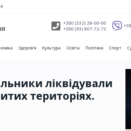
ра
+380 (332) 28-00-00
+38
+380 (93) 807-72-72
номіка
Здоров'я
Культура
Освіта
Політика
Спорт
С
альники ліквідували
итих територіях.