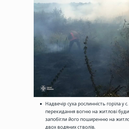
Надвечір суха рослинність горіла у с
перекидання вогню на житлові буди
запобігли його поширенню на житло
двох водяних стволів.