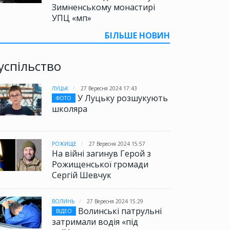
Зимненському монастирі
УПЦ «мп»
БІЛЬШЕ НОВИН
успільство
ЛУЦЬК
27 Вересня 2024 17:43
У Луцьку розшукують
ФОТО
школяра
РОЖИЩЕ
27 Вересня 2024 15:57
На війні загинув Герой з
Рожищенської громади
Сергій Шевчук
ВОЛИНЬ
27 Вересня 2024 15:29
Волинські патрульні
ВІДЕО
затримали водія «під