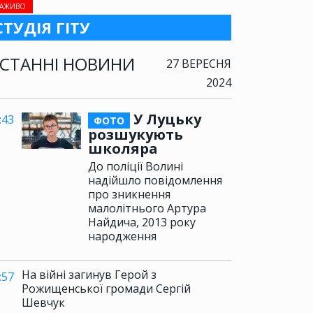
АЖИВО
СТУДІЯ ГІТУ
СТАННІ НОВИНИ
27 ВЕРЕСНЯ
2024
У Луцьку
:43
ФОТО
розшукують
школяра
До поліції Волині
надійшло повідомлення
про зникнення
малолітнього Артура
Найдича, 2013 року
народження
На війні загинув Герой з
:57
Рожищенської громади Сергій
Шевчук