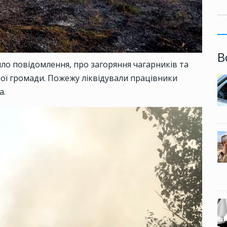
В
йшло повідомлення, про загоряння чагарників та
кої громади. Пожежу ліквідували працівники
а.