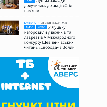
Луцькі заклади
ФОТО
долучились до акції «Стіл
памʼяті»
КУЛЬТУРА
23 Серпня 2024 10:38
У Луцьку
ВІДЕО
ФОТО
нагородили учасників та
лавреатів V Міжнародного
конкурсу Шевченківських
читань «Свобода» з Волині