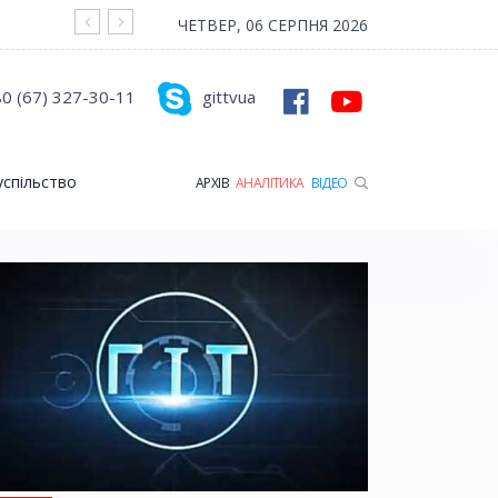
На війні загинув Герой з Рожищенської гр
ЧЕТВЕР, 06 СЕРПНЯ 2026
0 (67) 327-30-11
gittvua
успільство
АРХІВ
АНАЛІТИКА
ВІДЕО