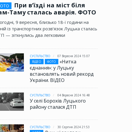
При в’їзді на міст біля
ОТО
ам-Таму сталась аварія. ФОТО
огодні, 9 вересня, близько 18-ї години на
ній із транспортних розв’язок Луцька сталась
П — зіткнулись два легковики
СУСПІЛЬСТВО
07 Вересня 2024 15:07
«Нитка
ВІДЕО
ФОТО
єднання»: у Луцьку
встановлять новий рекорд
України. ВІДЕО
СУСПІЛЬСТВО
04 Вересня 2024 16:48
У селі Борохів Луцького
району сталася ДТП
СУСПІЛЬСТВО
30 Серпня 2024 21:53