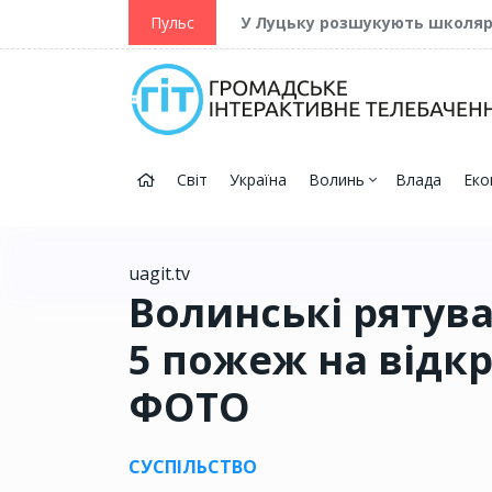
ійну та Перемогу
Пульс
У Луцьку розшукують школя
Світ
Україна
Волинь
Влада
Еко
uagit.tv
Волинські рятув
5 пожеж на відкр
ФОТО
СУСПІЛЬСТВО