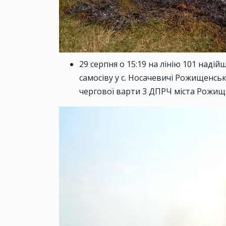
29 серпня о 15:19 на лінію 101 наді
самосіву у с. Носачевичі Рожищенсь
чергової варти 3 ДПРЧ міста Рожищ