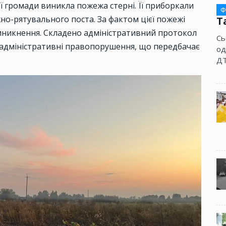
ої громади виникла пожежа стерні. Її приборкали
Ф
о-рятувального поста. За фактом цієї пожежі
Т
виникнення. Складено адміністративний протокол
Сь
о адміністративні правопорушення, що передбачає
од
ДТ