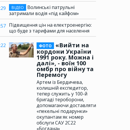
Волинські патрульні
ВІДЕО
:29
затримали водія «під кайфом»
Підвищення цін на електроенергію:
:57
що буде з тарифами для населення
«Вийти на
:22
ФОТО
кордони України
1991 року. Можна і
далі», - воїн 100
омбр про війну та
Перемогу
Артем із Бердичева,
колишній експедитор,
тепер служить у 100-й
бригаді тероборони,
допомагаючи доставляти
«пекельні подарунки»
окупантам як номер
обслуги САУ 2С22
«Богдана»