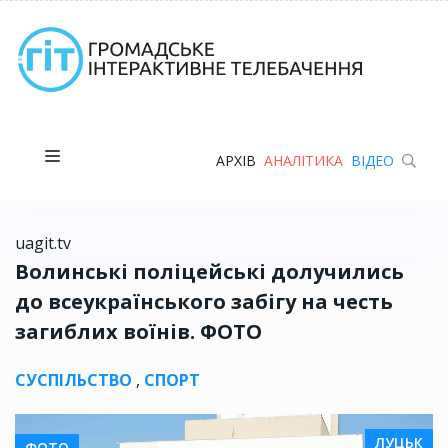
АРХІВ
АНАЛІТИКА
ВІДЕО
uagit.tv
Волинські поліцейські долучились
до всеукраїнського забігу на честь
загиблих воїнів. ФОТО
СУСПІЛЬСТВО
,
СПОРТ
ЛУЦЬК
ФОТО