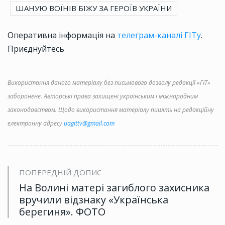
ШАНУЮ ВОЇНІВ БІЖУ ЗА ГЕРОЇВ УКРАЇНИ
Оперативна інформація на
телеграм-каналі ГІТу
.
Приєднуйтесь
Використання даного матеріалу без письмового дозволу редакції «ГІТ»
заборонене. Авторські права захищені українським і міжнародним
законодавством. Щодо використання матеріалу пишіть на редакційну
електронну адресу
uagittv@gmail.com
ПОПЕРЕДНІЙ ДОПИС
На Волині матері загиблого захисника
вручили відзнаку «Українська
берегиня». ФОТО