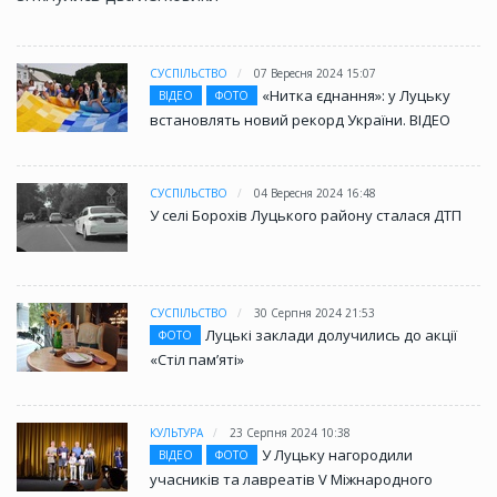
СУСПІЛЬСТВО
07 Вересня 2024 15:07
«Нитка єднання»: у Луцьку
ВІДЕО
ФОТО
встановлять новий рекорд України. ВІДЕО
СУСПІЛЬСТВО
04 Вересня 2024 16:48
У селі Борохів Луцького району сталася ДТП
СУСПІЛЬСТВО
30 Серпня 2024 21:53
Луцькі заклади долучились до акції
ФОТО
«Стіл памʼяті»
КУЛЬТУРА
23 Серпня 2024 10:38
У Луцьку нагородили
ВІДЕО
ФОТО
учасників та лавреатів V Міжнародного