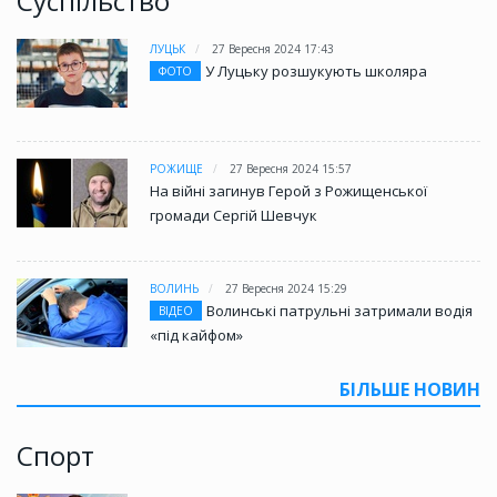
Суспільство
ЛУЦЬК
27 Вересня 2024 17:43
У Луцьку розшукують школяра
ФОТО
РОЖИЩЕ
27 Вересня 2024 15:57
На війні загинув Герой з Рожищенської
громади Сергій Шевчук
ВОЛИНЬ
27 Вересня 2024 15:29
Волинські патрульні затримали водія
ВІДЕО
«під кайфом»
БІЛЬШЕ НОВИН
Спорт