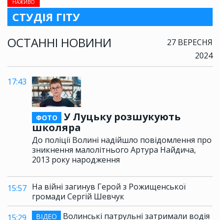
НАЖИВО
СТУДІЯ ГІТУ
ОСТАННІ НОВИНИ
27 ВЕРЕСНЯ
2024
17:43
У Луцьку розшукують
ФОТО
школяра
До поліції Волині надійшло повідомлення про
зникнення малолітнього Артура Найдича,
2013 року народження
На війні загинув Герой з Рожищенської
15:57
громади Сергій Шевчук
Волинські патрульні затримали водія
ВІДЕО
15:29