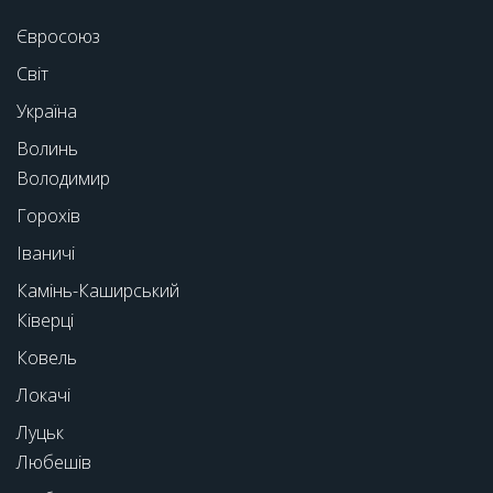
Євросоюз
Світ
Україна
Волинь
Володимир
Горохів
Іваничі
Камінь-Каширський
Ківерці
Ковель
Локачі
Луцьк
Любешів