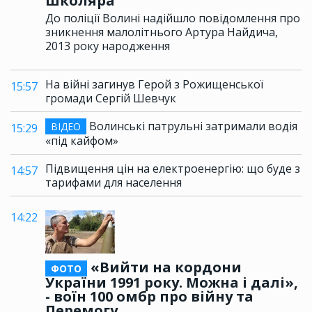
школяра
До поліції Волині надійшло повідомлення про
зникнення малолітнього Артура Найдича,
2013 року народження
На війні загинув Герой з Рожищенської
15:57
громади Сергій Шевчук
Волинські патрульні затримали водія
ВІДЕО
15:29
«під кайфом»
Підвищення цін на електроенергію: що буде з
14:57
тарифами для населення
14:22
«Вийти на кордони
ФОТО
України 1991 року. Можна і далі»,
- воїн 100 омбр про війну та
Перемогу