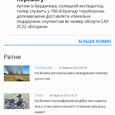
Артем із Бердичева, колишній експедитор,
тепер служить у 100-й бригаді тероборони,
допомагаючи доставляти «пекельні
подарунки» окупантам як номер обслуги САУ
2С22 «Богдана»
БІЛЬШЕ НОВИН
Ратне
СУСПІЛЬСТВО
22 Вересня 2024 09:48
На Волині рятувальники ліквідували пожежу
сухостою
СПОРТ
08 Вересня 2024 16:31
На Волині оштрафували водійку мотоцикла,
яка у стані алкогольного сп’яніння заїхала у
кювет