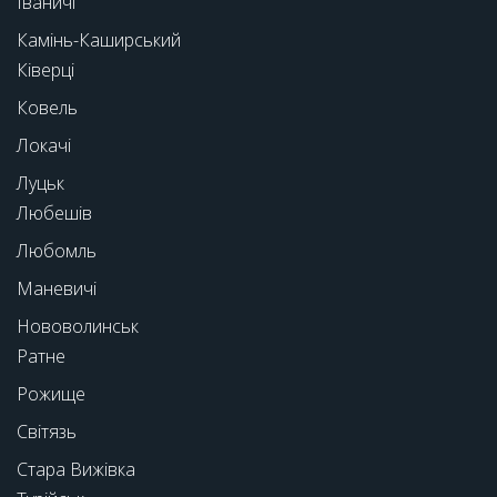
Іваничі
Камінь-Каширський
Ківерці
Ковель
Локачі
Луцьк
Любешів
Любомль
Маневичі
Нововолинськ
Ратне
Рожище
Світязь
Стара Вижівка