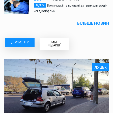
ВОЛИНЬ
27 Вересня 2024 15:29
Волинські патрульні затримали водія
ВІДЕО
«під кайфом»
БІЛЬШЕ НОВИН
ДОСЬЄ ГІТУ
ВИБІР
РЕДАКЦІЇ
ЛУЦЬК