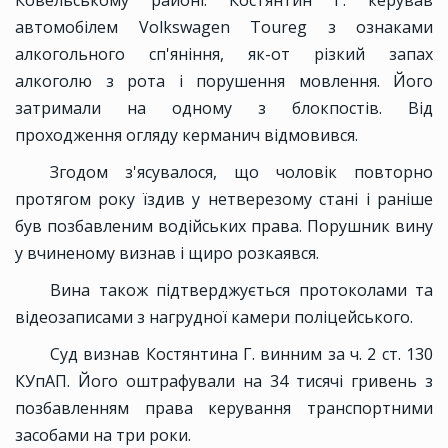
Ковельському районі. Костянтин Г. керував
автомобілем Volkswagen Toureg з ознаками
алкогольного сп'яніння, як-от різкий запах
алкоголю з рота і порушення мовлення. Його
затримали на одному з блокпостів. Від
проходження огляду керманич відмовився.
Згодом з'ясувалося, що чоловік повторно
протягом року їздив у нетверезому стані і раніше
був позбавленим водійських права. Порушник вину
у вчиненому визнав і щиро розкаявся.
Вина також підтверджується протоколами та
відеозаписами з нагрудної камери поліцейського.
Суд визнав Костянтина Г. винним за ч. 2 ст. 130
КУпАП. Його оштрафували на 34 тисячі гривень з
позбавленням права керування транспортними
засобами на три роки.