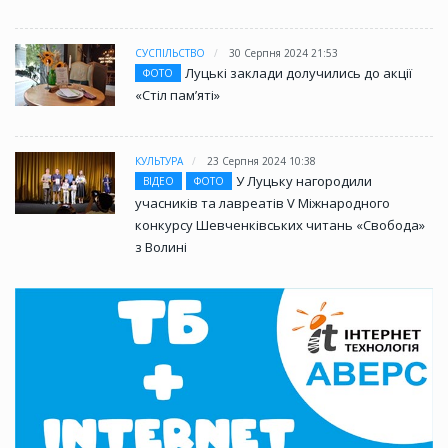
СУСПІЛЬСТВО
30 Серпня 2024 21:53
Луцькі заклади долучились до акції
ФОТО
«Стіл памʼяті»
КУЛЬТУРА
23 Серпня 2024 10:38
У Луцьку нагородили
ВІДЕО
ФОТО
учасників та лавреатів V Міжнародного
конкурсу Шевченківських читань «Свобода»
з Волині