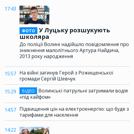
17:43
У Луцьку розшукують
ФОТО
школяра
До поліції Волині надійшло повідомлення про
зникнення малолітнього Артура Найдича,
2013 року народження
На війні загинув Герой з Рожищенської
15:57
громади Сергій Шевчук
Волинські патрульні затримали водія
ВІДЕО
15:29
«під кайфом»
Підвищення цін на електроенергію: що буде з
14:57
тарифами для населення
14:22