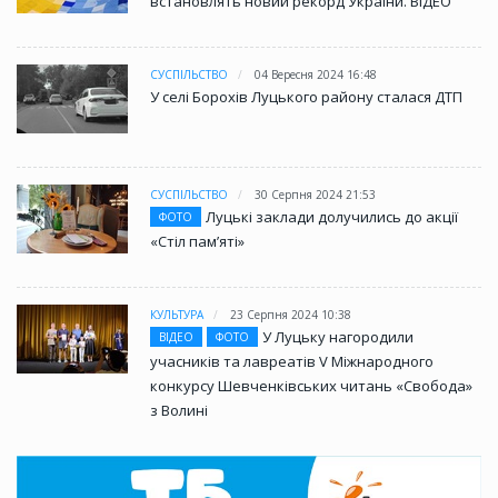
встановлять новий рекорд України. ВІДЕО
СУСПІЛЬСТВО
04 Вересня 2024 16:48
У селі Борохів Луцького району сталася ДТП
СУСПІЛЬСТВО
30 Серпня 2024 21:53
Луцькі заклади долучились до акції
ФОТО
«Стіл памʼяті»
КУЛЬТУРА
23 Серпня 2024 10:38
У Луцьку нагородили
ВІДЕО
ФОТО
учасників та лавреатів V Міжнародного
конкурсу Шевченківських читань «Свобода»
з Волині