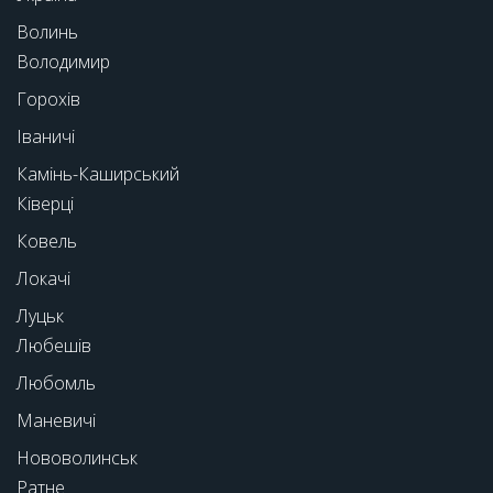
Волинь
Володимир
Горохів
Іваничі
Камінь-Каширський
Ківерці
Ковель
Локачі
Луцьк
Любешів
Любомль
Маневичі
Нововолинськ
Ратне