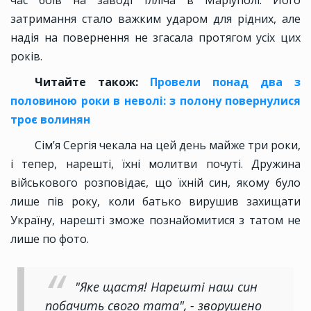
час боїв на заводі Ілліча в Маріуполі. Його
затримання стало важким ударом для рідних, але
надія на повернення не згасала протягом усіх цих
років.
Читайте також:
Провели понад два з
половиною роки в неволі: з полону повернулися
троє волинян
Сімʼя Сергія чекала на цей день майже три роки,
і тепер, нарешті, їхні молитви почуті. Дружина
військового розповідає, що їхній син, якому було
лише пів року, коли батько вирушив захищати
Україну, нарешті зможе познайомитися з татом не
лише по фото.
"Яке щастя! Нарешті наш син
побачить свого тата", - зворушено