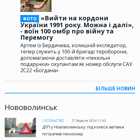
«Вийти на кордони
ФОТО
України 1991 року. Можна і далі»,
- воїн 100 омбр про війну та
Перемогу
Артем із Бердичева, колишній експедитор,
тепер служить у 100-й бригаді тероборони,
допомагаючи доставляти «пекельні
подарунки» окупантам як номер обслуги САУ
2С22 «Богдана»
БІЛЬШЕ НОВИН
Нововолинськ
СУСПІЛЬСТВО
27 Вересня 2024 11:43
ДТП у Нововолинську: під колеса автівки
потрапив пенсіонер