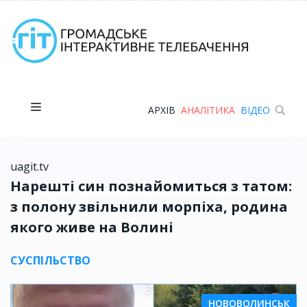
АРХІВ
АНАЛІТИКА
ВІДЕО
uagit.tv
Нарешті син познайомиться з татом:
з полону звільнили морпіха, родина
якого живе на Волині
СУСПІЛЬСТВО
НОВОВОЛИНСЬК