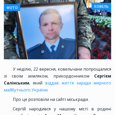
КОВЕЛЬ
ФОТО
У неділю, 22 вересня, ковельчани попрощалися
зі своїм земляком, прикордонником
Сергієм
Салінським
, який
віддав життя заради мирного
майбутнього України
.
Про це розповіли на сайті міськради.
Сергій народився у нашому місті в родині