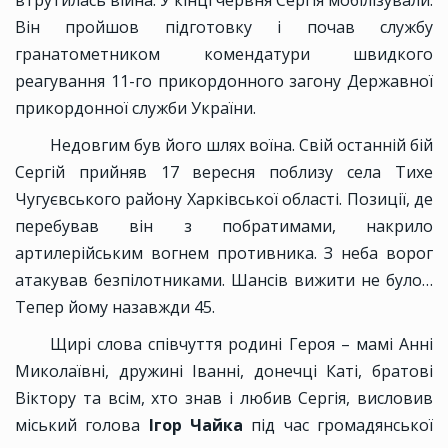
втрутилась війна. У кінці червня Сергія мобілізували.
Він пройшов підготовку і почав службу
гранатометником комендатури швидкого
реагування 11-го прикордонного загону Державної
прикордонної служби України.
Недовгим був його шлях воїна. Свій останній бій
Сергій прийняв 17 вересня поблизу села Тихе
Чугуєвського району Харківської області. Позиції, де
перебував він з побратимами, накрило
артилерійським вогнем противника. З неба ворог
атакував безпілотниками. Шансів вижити не було…
Тепер йому назавжди 45.
Щирі слова співчуття родині Героя – мамі Анні
Миколаївні, дружині Іванні, донечці Каті, братові
Віктору та всім, хто знав і любив Сергія, висловив
міський голова
Ігор Чайка
під час громадянської