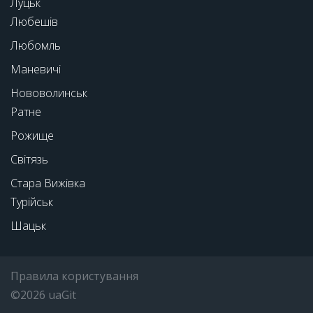
Луцьк
Любешів
Любомль
Маневичі
Нововолинськ
Ратне
Рожище
Світязь
Стара Вижівка
Турійськ
Шацьк
Правила користування
©2026 uaGit