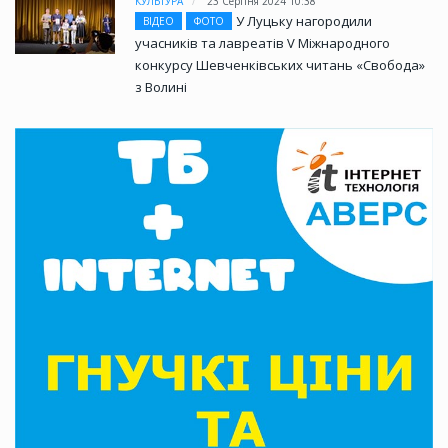
КУЛЬТУРА
23 Серпня 2024 10:38
У Луцьку нагородили
ВІДЕО
ФОТО
учасників та лавреатів V Міжнародного
конкурсу Шевченківських читань «Свобода»
з Волині