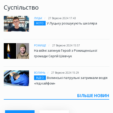
Суспільство
ЛУЦЬК
27 Вересня 2024 17:43
У Луцьку розшукують школяра
ФОТО
РОЖИЩЕ
27 Вересня 2024 15:57
На війні загинув Герой з Рожищенської
громади Сергій Шевчук
ВОЛИНЬ
27 Вересня 2024 15:29
Волинські патрульні затримали водія
ВІДЕО
«під кайфом»
БІЛЬШЕ НОВИН