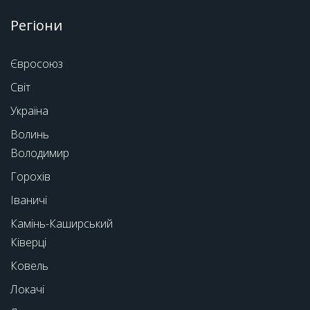
Регіони
Євросоюз
Світ
Україна
Волинь
Володимир
Горохів
Іваничі
Камінь-Каширський
Ківерці
Ковель
Локачі