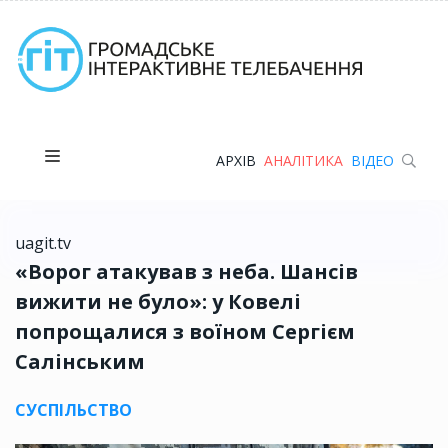
АРХІВ
АНАЛІТИКА
ВІДЕО
uagit.tv
«Ворог атакував з неба. Шансів
вижити не було»: у Ковелі
попрощалися з воїном Сергієм
Салінським
СУСПІЛЬСТВО