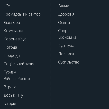
Life
Влада
Громадський сектор
Здоров'я
Діаспора
Освіта
Комуналка
Спорт
Економіка
Коронавірус
Культура
Погода
Політика
Природа
Суспільство
Соціальний захист
Туризм
Війна з Росією
Втрата
Досьє ГІТу
Історія