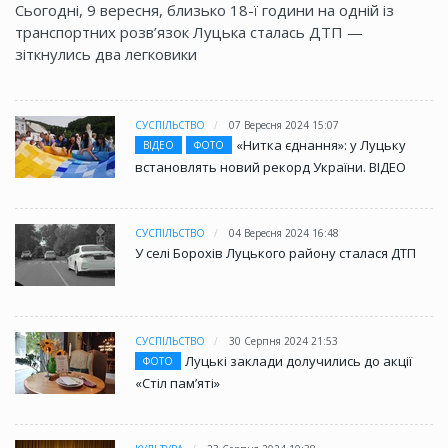
Сьогодні, 9 вересня, близько 18-ї години на одній із
транспортних розв’язок Луцька сталась ДТП —
зіткнулись два легковики
СУСПІЛЬСТВО
07 Вересня 2024 15:07
«Нитка єднання»: у Луцьку
ВІДЕО
ФОТО
встановлять новий рекорд України. ВІДЕО
СУСПІЛЬСТВО
04 Вересня 2024 16:48
У селі Борохів Луцького району сталася ДТП
СУСПІЛЬСТВО
30 Серпня 2024 21:53
Луцькі заклади долучились до акції
ФОТО
«Стіл памʼяті»