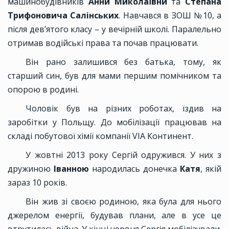
машинобудівників
Анни Миколаївни
та
Степана
Трифоновича Салінських
. Навчався в ЗОШ №10, а
після дев’ятого класу – у вечірній школі. Паралельно
отримав водійські права та почав працювати.
Він рано залишився без батька, тому, як
старший син, був для мами першим помічником та
опорою в родині.
Чоловік був на різних роботах, їздив на
заробітки у Польщу. До мобілізації працював на
складі побутової хімії компанії VIA Континент.
У жовтні 2013 року Сергій одружився. У них з
дружиною
Іванною
народилась донечка
Катя
, якій
зараз 10 років.
Він жив зі своєю родиною, яка була для нього
джерелом енергії, будував плани, але в усе це