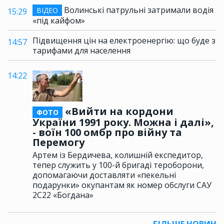
Волинські патрульні затримали водія
ВІДЕО
15:29
«під кайфом»
Підвищення цін на електроенергію: що буде з
14:57
тарифами для населення
14:22
«Вийти на кордони
ФОТО
України 1991 року. Можна і далі»,
- воїн 100 омбр про війну та
Перемогу
Артем із Бердичева, колишній експедитор,
тепер служить у 100-й бригаді тероборони,
допомагаючи доставляти «пекельні
подарунки» окупантам як номер обслуги САУ
2С22 «Богдана»