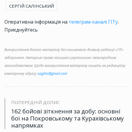
СЕРГІЙ САЛІНСЬКИЙ
Оперативна інформація на
телеграм-каналі ГІТу
.
Приєднуйтесь
Використання даного матеріалу без письмового дозволу редакції «ГІТ»
заборонене. Авторські права захищені українським і міжнародним
законодавством. Щодо використання матеріалу пишіть на редакційну
електронну адресу
uagittv@gmail.com
ПОПЕРЕДНІЙ ДОПИС
162 бойові зіткнення за добу: основні
бої на Покровському та Курахівському
напрямках