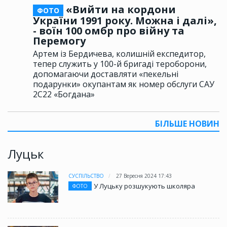
«Вийти на кордони
ФОТО
України 1991 року. Можна і далі»,
- воїн 100 омбр про війну та
Перемогу
Артем із Бердичева, колишній експедитор,
тепер служить у 100-й бригаді тероборони,
допомагаючи доставляти «пекельні
подарунки» окупантам як номер обслуги САУ
2С22 «Богдана»
БІЛЬШЕ НОВИН
Луцьк
СУСПІЛЬСТВО
27 Вересня 2024 17:43
У Луцьку розшукують школяра
ФОТО