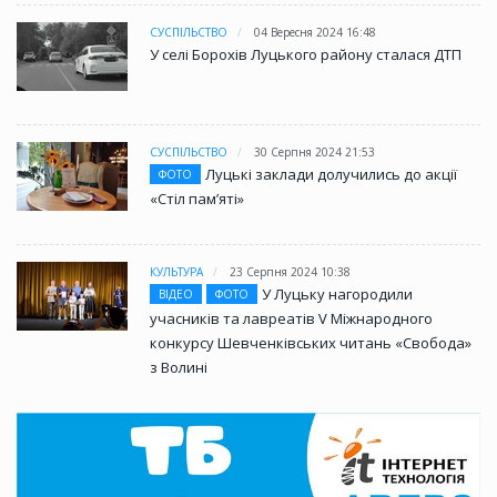
СУСПІЛЬСТВО
04 Вересня 2024 16:48
У селі Борохів Луцького району сталася ДТП
СУСПІЛЬСТВО
30 Серпня 2024 21:53
Луцькі заклади долучились до акції
ФОТО
«Стіл памʼяті»
КУЛЬТУРА
23 Серпня 2024 10:38
У Луцьку нагородили
ВІДЕО
ФОТО
учасників та лавреатів V Міжнародного
конкурсу Шевченківських читань «Свобода»
з Волині