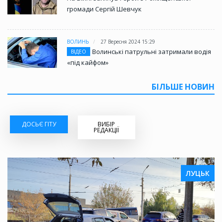
громади Сергій Шевчук
ВОЛИНЬ
27 Вересня 2024 15:29
Волинські патрульні затримали водія
ВІДЕО
«під кайфом»
БІЛЬШЕ НОВИН
ДОСЬЄ ГІТУ
ВИБІР
РЕДАКЦІЇ
ЛУЦЬК