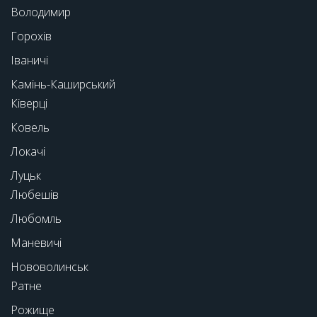
Володимир
Горохів
Іваничі
Камінь-Каширський
Ківерці
Ковель
Локачі
Луцьк
Любешів
Любомль
Маневичі
Нововолинськ
Ратне
Рожище