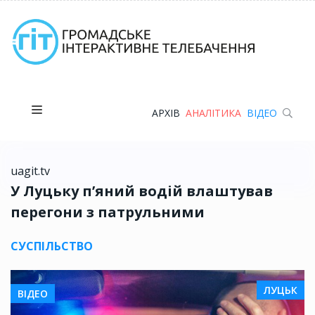
АРХІВ
АНАЛІТИКА
ВІДЕО
uagit.tv
У Луцьку п’яний водій влаштував
перегони з патрульними
СУСПІЛЬСТВО
ЛУЦЬК
ВІДЕО