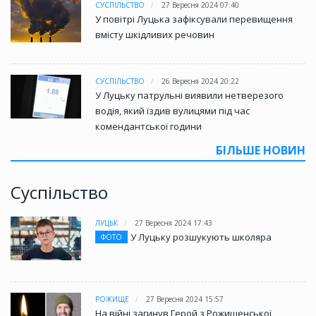
СУСПІЛЬСТВО
27 Вересня 2024 07:40
У повітрі Луцька зафіксували перевищення
вмісту шкідливих речовин
СУСПІЛЬСТВО
26 Вересня 2024 20:22
У Луцьку патрульні виявили нетверезого
водія, який їздив вулицями під час
комендантської години
БІЛЬШЕ НОВИН
Суспільство
ЛУЦЬК
27 Вересня 2024 17:43
У Луцьку розшукують школяра
ФОТО
РОЖИЩЕ
27 Вересня 2024 15:57
На війні загинув Герой з Рожищенської