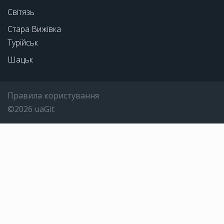
Світязь
Стара Вижівка
Турійськ
Шацьк
Правила користування
©2026 uaGit