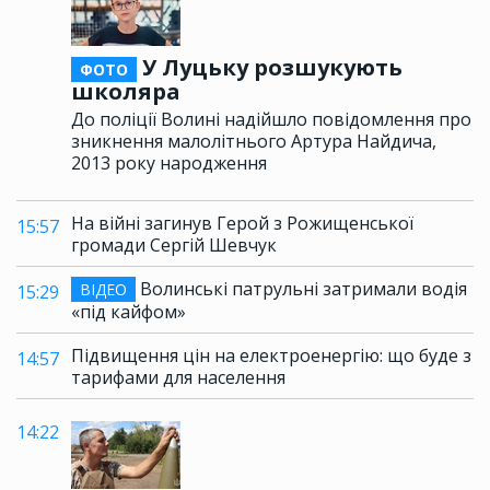
У Луцьку розшукують
ФОТО
школяра
До поліції Волині надійшло повідомлення про
зникнення малолітнього Артура Найдича,
2013 року народження
На війні загинув Герой з Рожищенської
15:57
громади Сергій Шевчук
Волинські патрульні затримали водія
ВІДЕО
15:29
«під кайфом»
Підвищення цін на електроенергію: що буде з
14:57
тарифами для населення
14:22