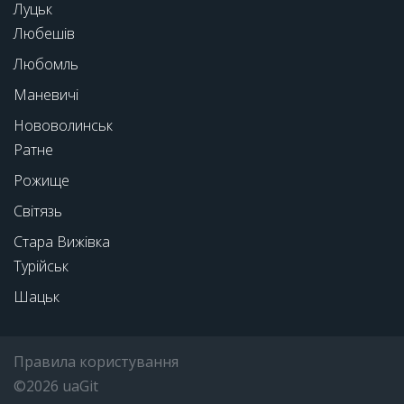
Луцьк
Любешів
Любомль
Маневичі
Нововолинськ
Ратне
Рожище
Світязь
Стара Вижівка
Турійськ
Шацьк
Правила користування
©2026 uaGit