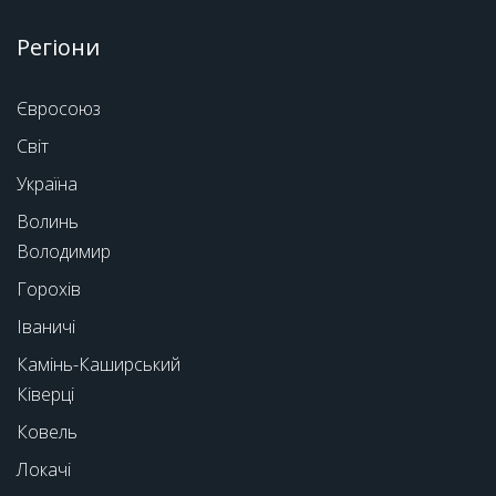
Регіони
Євросоюз
Світ
Україна
Волинь
Володимир
Горохів
Іваничі
Камінь-Каширський
Ківерці
Ковель
Локачі