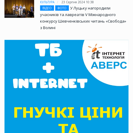
КУЛЬТУРА
23 Серпня 2024 10:38
У Луцьку нагородили
ВІДЕО
ФОТО
учасників та лавреатів V Міжнародного
конкурсу Шевченківських читань «Свобода»
з Волині