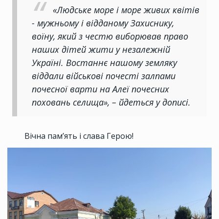
«Людське море і море живих квітів
- мужньому і відданому Захиснику,
воїну, який з честю виборював право
наших дітей жити у незалежній
Україні. Востаннє нашому земляку
віддали військові почесті залпами
почесної варти на Алеї почесних
поховань селища», – йдеться у дописі.
Вічна памʼять і слава Герою!