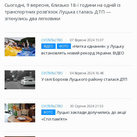
Сьогодні, 9 вересня, близько 18-ї години на одній із
транспортних розв’язок Луцька сталась ДТП —
зіткнулись два легковики
СУСПІЛЬСТВО
07 Вересня 2024 15:07
«Нитка єднання»: у Луцьку
ВІДЕО
ФОТО
встановлять новий рекорд України. ВІДЕО
СУСПІЛЬСТВО
04 Вересня 2024 16:48
У селі Борохів Луцького району сталася ДТП
СУСПІЛЬСТВО
30 Серпня 2024 21:53
Луцькі заклади долучились до акції
ФОТО
«Стіл памʼяті»