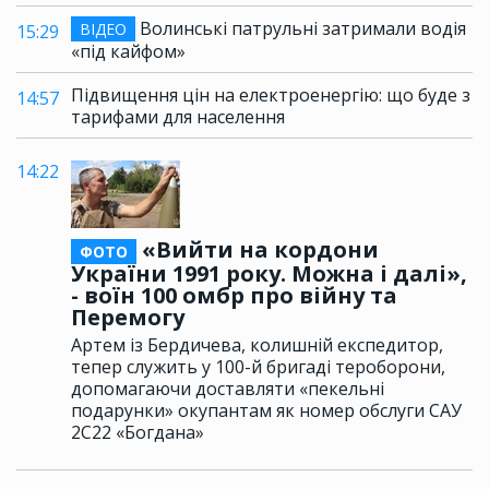
Волинські патрульні затримали водія
ВІДЕО
15:29
«під кайфом»
Підвищення цін на електроенергію: що буде з
14:57
тарифами для населення
14:22
«Вийти на кордони
ФОТО
України 1991 року. Можна і далі»,
- воїн 100 омбр про війну та
Перемогу
Артем із Бердичева, колишній експедитор,
тепер служить у 100-й бригаді тероборони,
допомагаючи доставляти «пекельні
подарунки» окупантам як номер обслуги САУ
2С22 «Богдана»