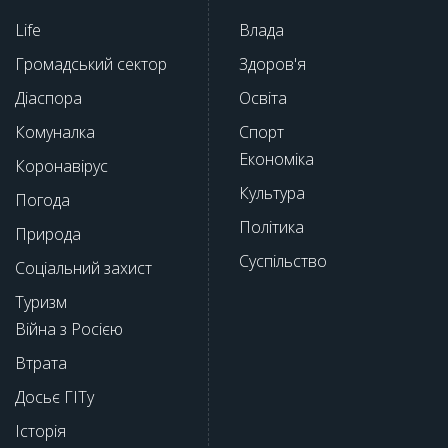
Life
Влада
Громадський сектор
Здоров'я
Діаспора
Освіта
Комуналка
Спорт
Економіка
Коронавірус
Культура
Погода
Політика
Природа
Суспільство
Соціальний захист
Туризм
Війна з Росією
Втрата
Досьє ГІТу
Історія