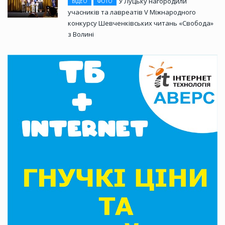
У Луцьку нагородили
ВІДЕО
ФОТО
учасників та лавреатів V Міжнародного
конкурсу Шевченківських читань «Свобода»
з Волині