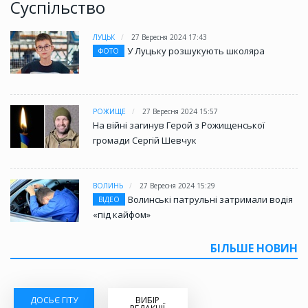
Суспільство
ЛУЦЬК
27 Вересня 2024 17:43
У Луцьку розшукують школяра
ФОТО
РОЖИЩЕ
27 Вересня 2024 15:57
На війні загинув Герой з Рожищенської
громади Сергій Шевчук
ВОЛИНЬ
27 Вересня 2024 15:29
Волинські патрульні затримали водія
ВІДЕО
«під кайфом»
БІЛЬШЕ НОВИН
ДОСЬЄ ГІТУ
ВИБІР