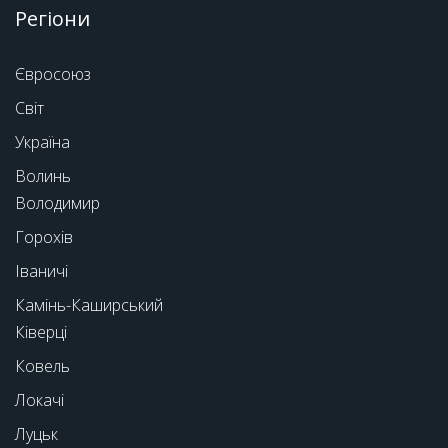
Регіони
Євросоюз
Світ
Україна
Волинь
Володимир
Горохів
Іваничі
Камінь-Каширський
Ківерці
Ковель
Локачі
Луцьк