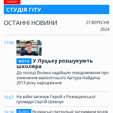
НАЖИВО
СТУДІЯ ГІТУ
ОСТАННІ НОВИНИ
27 ВЕРЕСНЯ
2024
17:43
У Луцьку розшукують
ФОТО
школяра
До поліції Волині надійшло повідомлення про
зникнення малолітнього Артура Найдича,
2013 року народження
На війні загинув Герой з Рожищенської
15:57
громади Сергій Шевчук
Волинські патрульні затримали водія
ВІДЕО
15:29