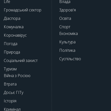
Life
Влада
Громадський сектор
Здоров'я
Діаспора
Освіта
Комуналка
Спорт
Економіка
Коронавірус
Культура
Погода
Політика
Природа
Суспільство
Соціальний захист
Туризм
Війна з Росією
Втрата
Досьє ГІТу
Історія
Кримінал