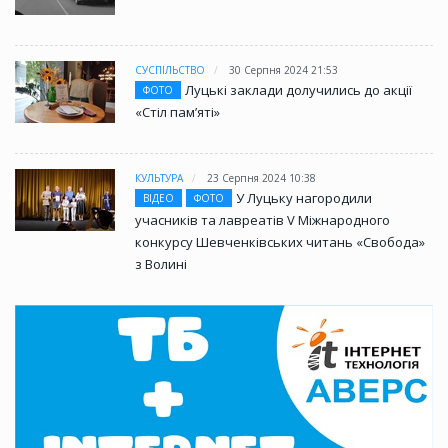
СУСПІЛЬСТВО
30 Серпня 2024 21:53
Луцькі заклади долучились до акції
ФОТО
«Стіл памʼяті»
КУЛЬТУРА
23 Серпня 2024 10:38
У Луцьку нагородили
ВІДЕО
ФОТО
учасників та лавреатів V Міжнародного
конкурсу Шевченківських читань «Свобода»
з Волині