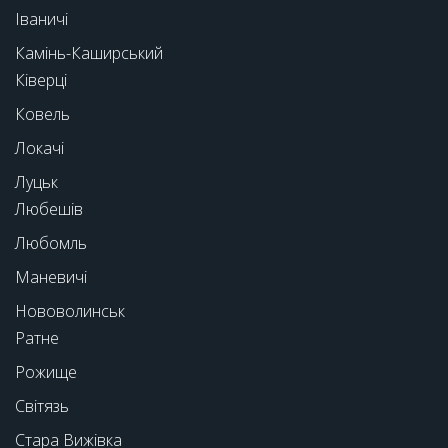
Іваничі
Камінь-Каширський
Ківерці
Ковель
Локачі
Луцьк
Любешів
Любомль
Маневичі
Нововолинськ
Ратне
Рожище
Світязь
Стара Вижівка