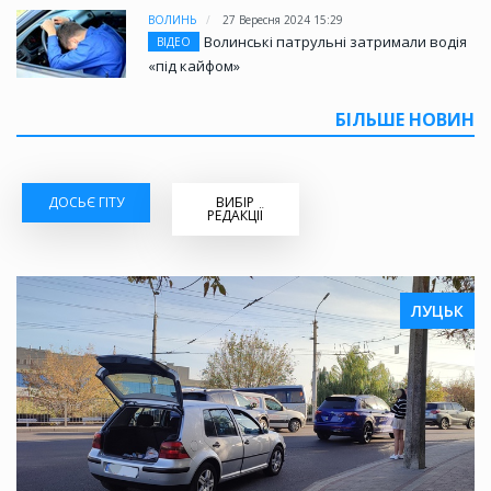
ВОЛИНЬ
27 Вересня 2024 15:29
Волинські патрульні затримали водія
ВІДЕО
«під кайфом»
БІЛЬШЕ НОВИН
ДОСЬЄ ГІТУ
ВИБІР
РЕДАКЦІЇ
ЛУЦЬК