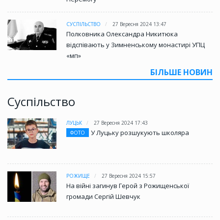
СУСПІЛЬСТВО
27 Вересня 2024 13:47
Полковника Олександра Никитюка
відспівають у Зимненському монастирі УПЦ
«мп»
БІЛЬШЕ НОВИН
Суспільство
ЛУЦЬК
27 Вересня 2024 17:43
У Луцьку розшукують школяра
ФОТО
РОЖИЩЕ
27 Вересня 2024 15:57
На війні загинув Герой з Рожищенської
громади Сергій Шевчук