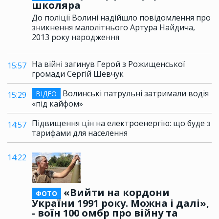
школяра
До поліції Волині надійшло повідомлення про
зникнення малолітнього Артура Найдича,
2013 року народження
На війні загинув Герой з Рожищенської
15:57
громади Сергій Шевчук
Волинські патрульні затримали водія
ВІДЕО
15:29
«під кайфом»
Підвищення цін на електроенергію: що буде з
14:57
тарифами для населення
14:22
«Вийти на кордони
ФОТО
України 1991 року. Можна і далі»,
- воїн 100 омбр про війну та