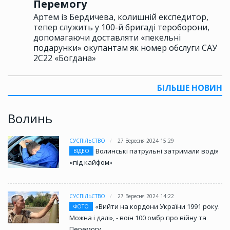
Перемогу
Артем із Бердичева, колишній експедитор,
тепер служить у 100-й бригаді тероборони,
допомагаючи доставляти «пекельні
подарунки» окупантам як номер обслуги САУ
2С22 «Богдана»
БІЛЬШЕ НОВИН
Волинь
СУСПІЛЬСТВО
27 Вересня 2024 15:29
Волинські патрульні затримали водія
ВІДЕО
«під кайфом»
СУСПІЛЬСТВО
27 Вересня 2024 14:22
«Вийти на кордони України 1991 року.
ФОТО
Можна і далі», - воїн 100 омбр про війну та
Перемогу