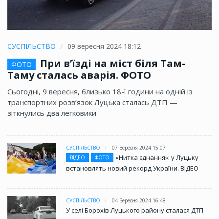
СУСПІЛЬСТВО
09 вересня 2024 18:12
При в’їзді на міст біля Там-
ФОТО
Таму сталась аварія. ФОТО
Сьогодні, 9 вересня, близько 18-ї години на одній із
транспортних розв’язок Луцька сталась ДТП —
зіткнулись два легковики
СУСПІЛЬСТВО
07 Вересня 2024 15:07
«Нитка єднання»: у Луцьку
ВІДЕО
ФОТО
встановлять новий рекорд України. ВІДЕО
СУСПІЛЬСТВО
04 Вересня 2024 16:48
У селі Борохів Луцького району сталася ДТП