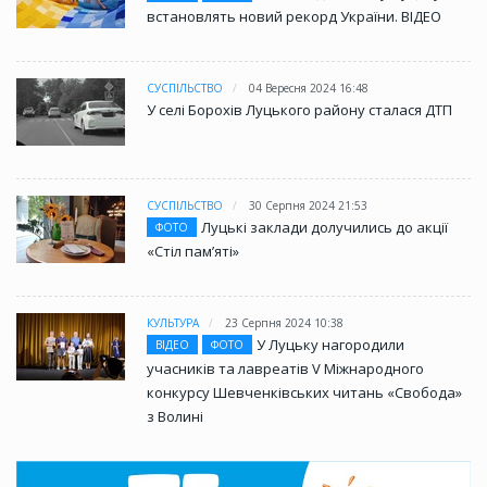
встановлять новий рекорд України. ВІДЕО
СУСПІЛЬСТВО
04 Вересня 2024 16:48
У селі Борохів Луцького району сталася ДТП
СУСПІЛЬСТВО
30 Серпня 2024 21:53
Луцькі заклади долучились до акції
ФОТО
«Стіл памʼяті»
КУЛЬТУРА
23 Серпня 2024 10:38
У Луцьку нагородили
ВІДЕО
ФОТО
учасників та лавреатів V Міжнародного
конкурсу Шевченківських читань «Свобода»
з Волині