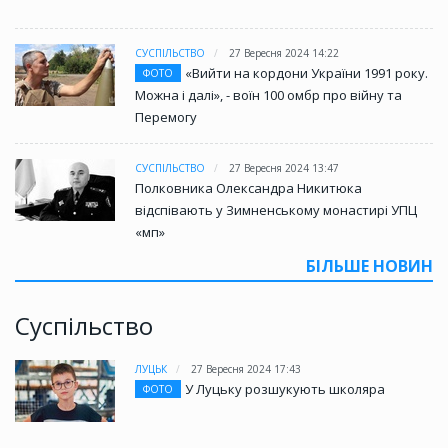
СУСПІЛЬСТВО
27 Вересня 2024 14:22
«Вийти на кордони України 1991 року.
ФОТО
Можна і далі», - воїн 100 омбр про війну та
Перемогу
СУСПІЛЬСТВО
27 Вересня 2024 13:47
Полковника Олександра Никитюка
відспівають у Зимненському монастирі УПЦ
«мп»
БІЛЬШЕ НОВИН
Суспільство
ЛУЦЬК
27 Вересня 2024 17:43
У Луцьку розшукують школяра
ФОТО