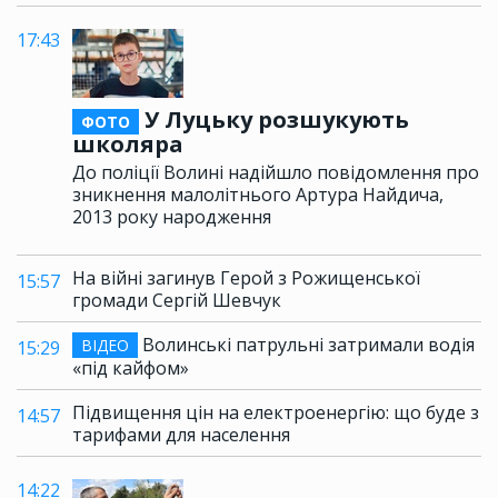
17:43
У Луцьку розшукують
ФОТО
школяра
До поліції Волині надійшло повідомлення про
зникнення малолітнього Артура Найдича,
2013 року народження
На війні загинув Герой з Рожищенської
15:57
громади Сергій Шевчук
Волинські патрульні затримали водія
ВІДЕО
15:29
«під кайфом»
Підвищення цін на електроенергію: що буде з
14:57
тарифами для населення
14:22