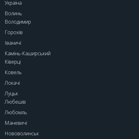
Україна
Волинь
Володимир
Горохів
Іваничі
Камінь-Каширський
Ківерці
Ковель
Локачі
Луцьк
Любешів
Любомль
Маневичі
Нововолинськ