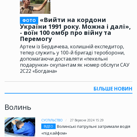
«Вийти на кордони
ФОТО
України 1991 року. Можна і далі»,
- воїн 100 омбр про війну та
Перемогу
Артем із Бердичева, колишній експедитор,
тепер служить у 100-й бригаді тероборони,
допомагаючи доставляти «пекельні
подарунки» окупантам як номер обслуги САУ
2С22 «Богдана»
БІЛЬШЕ НОВИН
Волинь
СУСПІЛЬСТВО
27 Вересня 2024 15:29
Волинські патрульні затримали водія
ВІДЕО
«під кайфом»