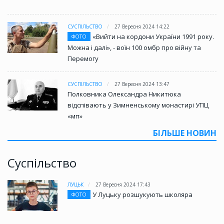
СУСПІЛЬСТВО
27 Вересня 2024 14:22
«Вийти на кордони України 1991 року.
ФОТО
Можна і далі», - воїн 100 омбр про війну та
Перемогу
СУСПІЛЬСТВО
27 Вересня 2024 13:47
Полковника Олександра Никитюка
відспівають у Зимненському монастирі УПЦ
«мп»
БІЛЬШЕ НОВИН
Суспільство
ЛУЦЬК
27 Вересня 2024 17:43
У Луцьку розшукують школяра
ФОТО