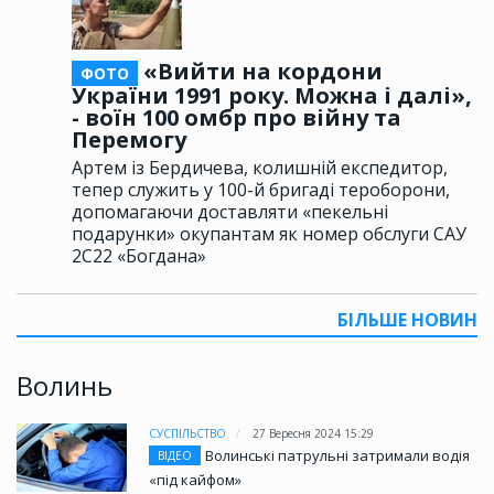
«Вийти на кордони
ФОТО
України 1991 року. Можна і далі»,
- воїн 100 омбр про війну та
Перемогу
Артем із Бердичева, колишній експедитор,
тепер служить у 100-й бригаді тероборони,
допомагаючи доставляти «пекельні
подарунки» окупантам як номер обслуги САУ
2С22 «Богдана»
БІЛЬШЕ НОВИН
Волинь
СУСПІЛЬСТВО
27 Вересня 2024 15:29
Волинські патрульні затримали водія
ВІДЕО
«під кайфом»