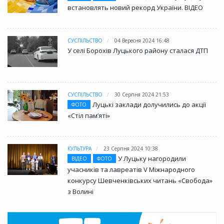
встановлять новий рекорд України. ВІДЕО
СУСПІЛЬСТВО
04 Вересня 2024 16:48
У селі Борохів Луцького району сталася ДТП
СУСПІЛЬСТВО
30 Серпня 2024 21:53
Луцькі заклади долучились до акції
ФОТО
«Стіл памʼяті»
КУЛЬТУРА
23 Серпня 2024 10:38
У Луцьку нагородили
ВІДЕО
ФОТО
учасників та лавреатів V Міжнародного
конкурсу Шевченківських читань «Свобода»
з Волині