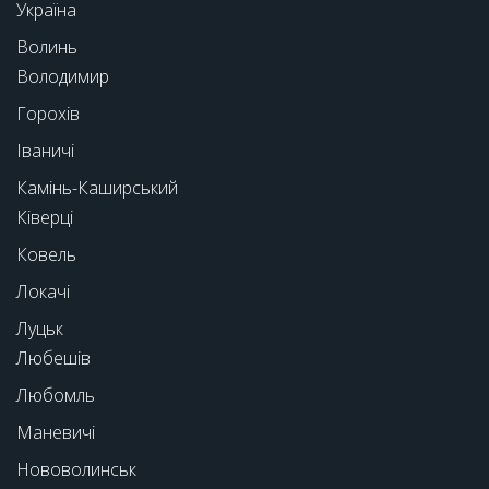
Україна
Волинь
Володимир
Горохів
Іваничі
Камінь-Каширський
Ківерці
Ковель
Локачі
Луцьк
Любешів
Любомль
Маневичі
Нововолинськ