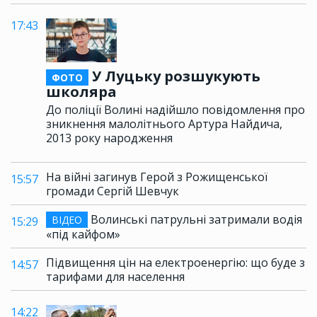
17:43
У Луцьку розшукують
ФОТО
школяра
До поліції Волині надійшло повідомлення про
зникнення малолітнього Артура Найдича,
2013 року народження
На війні загинув Герой з Рожищенської
15:57
громади Сергій Шевчук
Волинські патрульні затримали водія
ВІДЕО
15:29
«під кайфом»
Підвищення цін на електроенергію: що буде з
14:57
тарифами для населення
14:22