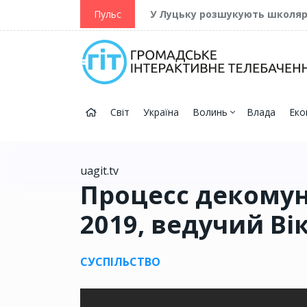
ійну та Перемогу
Пульс
У Луцьку розшукують школя
Світ
Україна
Волинь
Влада
Еко
uagit.tv
Процесс декомуні
2019, ведучий Ві
СУСПІЛЬСТВО