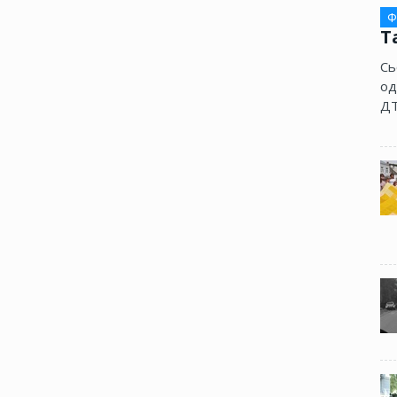
Ф
Т
Сь
од
ДТ