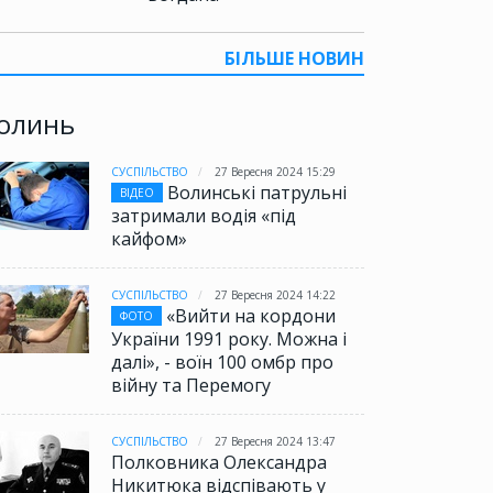
БІЛЬШЕ НОВИН
олинь
СУСПІЛЬСТВО
27 Вересня 2024 15:29
Волинські патрульні
ВІДЕО
затримали водія «під
кайфом»
СУСПІЛЬСТВО
27 Вересня 2024 14:22
«Вийти на кордони
ФОТО
України 1991 року. Можна і
далі», - воїн 100 омбр про
війну та Перемогу
СУСПІЛЬСТВО
27 Вересня 2024 13:47
Полковника Олександра
Никитюка відспівають у