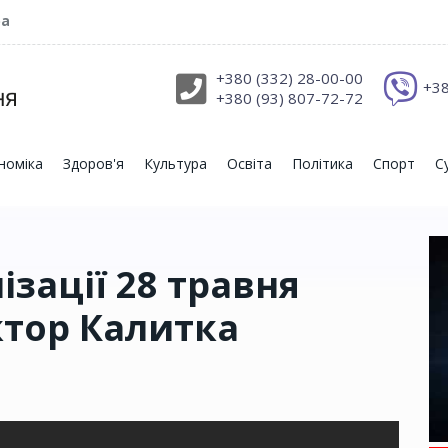
ра
+380 (332) 28-00-00
+38
+380 (93) 807-72-72
номіка
Здоров'я
Культура
Освіта
Політика
Спорт
С
зації 28 травня
ктор Калитка