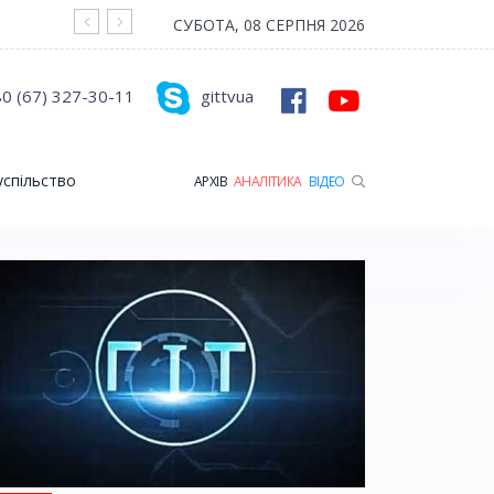
На війні загинув Герой з Рожищенської гр
СУБОТА, 08 СЕРПНЯ 2026
0 (67) 327-30-11
gittvua
успільство
АРХІВ
АНАЛІТИКА
ВІДЕО