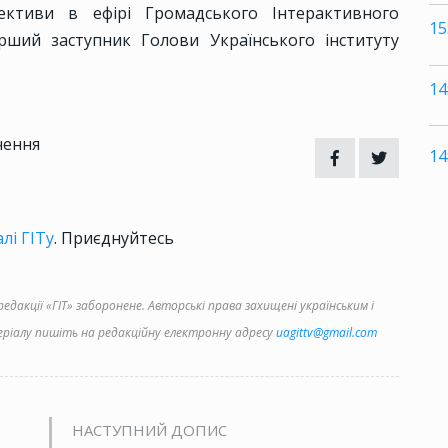
пективи в ефірі Громадського Інтерактивного
15
рший заступник Голови Українського інституту
14
чення
14
лі ГІТу
. Приєднуйтесь
дакції «ГІТ» заборонене. Авторські права захищені українським і
іалу пишіть на редакційну електронну адресу
uagittv@gmail.com
НАСТУПНИЙ ДОПИС