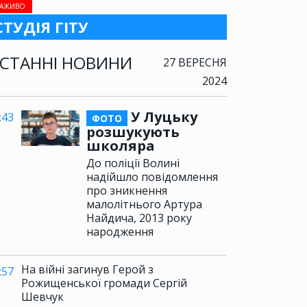
АЖИВО
СТУДІЯ ГІТУ
СТАННІ НОВИНИ
27 ВЕРЕСНЯ
2024
У Луцьку
:43
ФОТО
розшукують
школяра
До поліції Волині
надійшло повідомлення
про зникнення
малолітнього Артура
Найдича, 2013 року
народження
На війні загинув Герой з
:57
Рожищенської громади Сергій
Шевчук