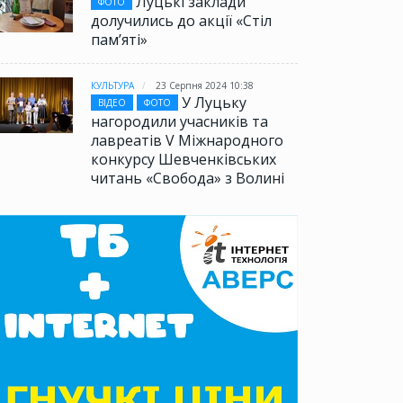
Луцькі заклади
ФОТО
долучились до акції «Стіл
памʼяті»
КУЛЬТУРА
23 Серпня 2024 10:38
У Луцьку
ВІДЕО
ФОТО
нагородили учасників та
лавреатів V Міжнародного
конкурсу Шевченківських
читань «Свобода» з Волині