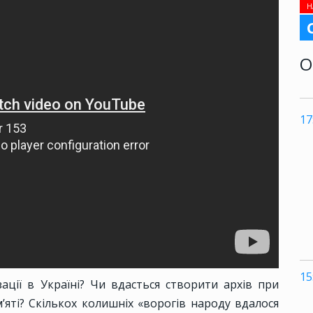
Н
О
17
15
ції в Україні? Чи вдасться створити архів при
м’яті? Скількох колишніх «ворогів народу вдалося