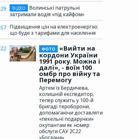
Волинські патрульні
ВІДЕО
:29
затримали водія «під кайфом»
Підвищення цін на електроенергію:
:57
що буде з тарифами для населення
«Вийти на
:22
ФОТО
кордони України
1991 року. Можна і
далі», - воїн 100
омбр про війну та
Перемогу
Артем із Бердичева,
колишній експедитор,
тепер служить у 100-й
бригаді тероборони,
допомагаючи доставляти
«пекельні подарунки»
окупантам як номер
обслуги САУ 2С22
«Богдана»