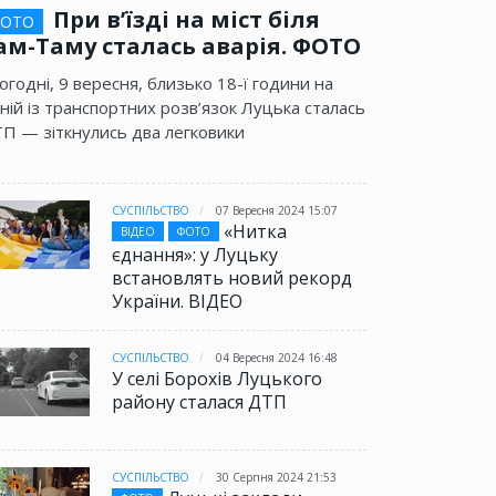
При в’їзді на міст біля
ОТО
ам-Таму сталась аварія. ФОТО
огодні, 9 вересня, близько 18-ї години на
ній із транспортних розв’язок Луцька сталась
П — зіткнулись два легковики
СУСПІЛЬСТВО
07 Вересня 2024 15:07
«Нитка
ВІДЕО
ФОТО
єднання»: у Луцьку
встановлять новий рекорд
України. ВІДЕО
СУСПІЛЬСТВО
04 Вересня 2024 16:48
У селі Борохів Луцького
району сталася ДТП
СУСПІЛЬСТВО
30 Серпня 2024 21:53