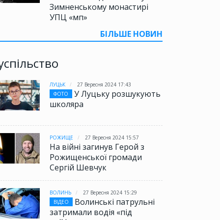
Зимненському монастирі
УПЦ «мп»
БІЛЬШЕ НОВИН
успільство
ЛУЦЬК
27 Вересня 2024 17:43
У Луцьку розшукують
ФОТО
школяра
РОЖИЩЕ
27 Вересня 2024 15:57
На війні загинув Герой з
Рожищенської громади
Сергій Шевчук
ВОЛИНЬ
27 Вересня 2024 15:29
Волинські патрульні
ВІДЕО
затримали водія «під