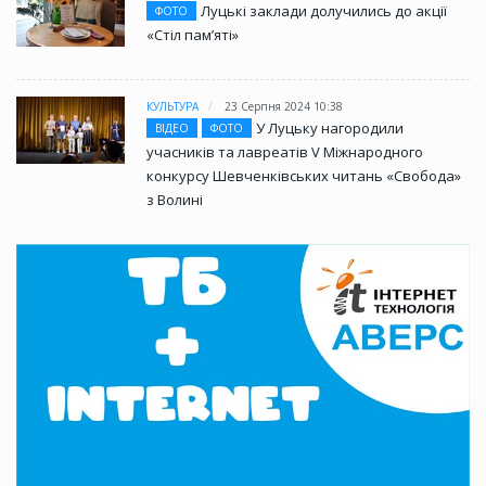
Луцькі заклади долучились до акції
ФОТО
«Стіл памʼяті»
КУЛЬТУРА
23 Серпня 2024 10:38
У Луцьку нагородили
ВІДЕО
ФОТО
учасників та лавреатів V Міжнародного
конкурсу Шевченківських читань «Свобода»
з Волині