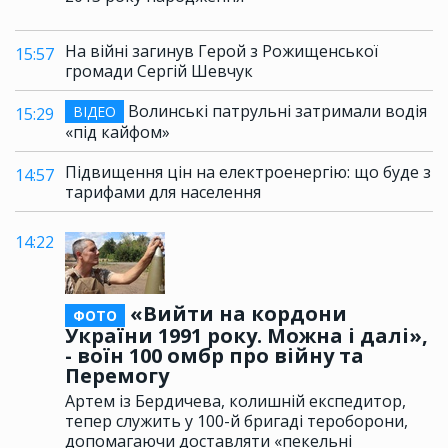
На війні загинув Герой з Рожищенської
15:57
громади Сергій Шевчук
Волинські патрульні затримали водія
ВІДЕО
15:29
«під кайфом»
Підвищення цін на електроенергію: що буде з
14:57
тарифами для населення
14:22
«Вийти на кордони
ФОТО
України 1991 року. Можна і далі»,
- воїн 100 омбр про війну та
Перемогу
Артем із Бердичева, колишній експедитор,
тепер служить у 100-й бригаді тероборони,
допомагаючи доставляти «пекельні