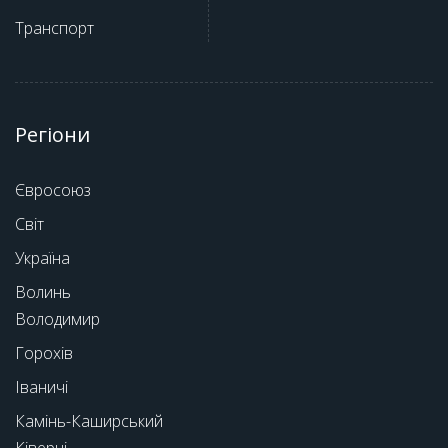
Транспорт
Регіони
Євросоюз
Світ
Україна
Волинь
Володимир
Горохів
Іваничі
Камінь-Каширський
Ківерці