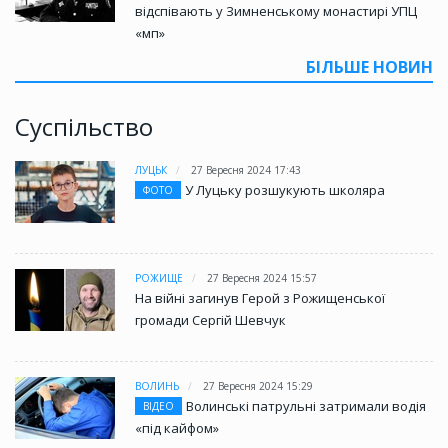
відспівають у Зимненському монастирі УПЦ
«мп»
БІЛЬШЕ НОВИН
Суспільство
ЛУЦЬК
27 Вересня 2024 17:43
У Луцьку розшукують школяра
ФОТО
РОЖИЩЕ
27 Вересня 2024 15:57
На війні загинув Герой з Рожищенської
громади Сергій Шевчук
ВОЛИНЬ
27 Вересня 2024 15:29
Волинські патрульні затримали водія
ВІДЕО
«під кайфом»