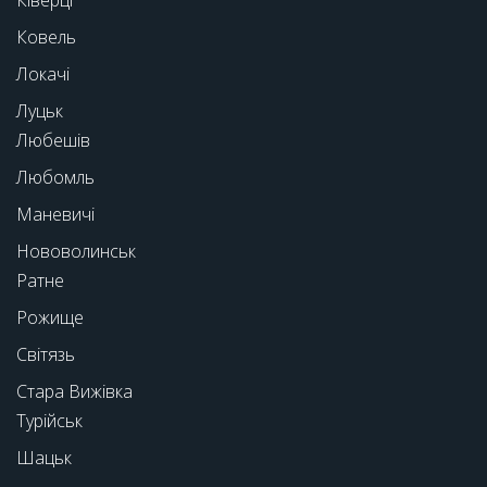
Ковель
Локачі
Луцьк
Любешів
Любомль
Маневичі
Нововолинськ
Ратне
Рожище
Світязь
Стара Вижівка
Турійськ
Шацьк