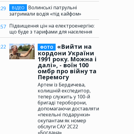
Волинські патрульні
ВІДЕО
:29
затримали водія «під кайфом»
Підвищення цін на електроенергію:
:57
що буде з тарифами для населення
«Вийти на
:22
ФОТО
кордони України
1991 року. Можна і
далі», - воїн 100
омбр про війну та
Перемогу
Артем із Бердичева,
колишній експедитор,
тепер служить у 100-й
бригаді тероборони,
допомагаючи доставляти
«пекельні подарунки»
окупантам як номер
обслуги САУ 2С22
«Богдана»