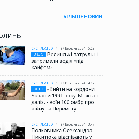
БІЛЬШЕ НОВИН
олинь
СУСПІЛЬСТВО
27 Вересня 2024 15:29
Волинські патрульні
ВІДЕО
затримали водія «під
кайфом»
СУСПІЛЬСТВО
27 Вересня 2024 14:22
«Вийти на кордони
ФОТО
України 1991 року. Можна і
далі», - воїн 100 омбр про
війну та Перемогу
СУСПІЛЬСТВО
27 Вересня 2024 13:47
Полковника Олександра
Никитюка відспівають у