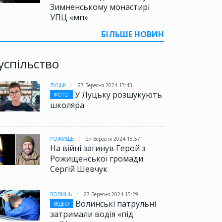
Зимненському монастирі
УПЦ «мп»
БІЛЬШЕ НОВИН
успільство
ЛУЦЬК
27 Вересня 2024 17:43
У Луцьку розшукують
ФОТО
школяра
РОЖИЩЕ
27 Вересня 2024 15:57
На війні загинув Герой з
Рожищенської громади
Сергій Шевчук
ВОЛИНЬ
27 Вересня 2024 15:29
Волинські патрульні
ВІДЕО
затримали водія «під