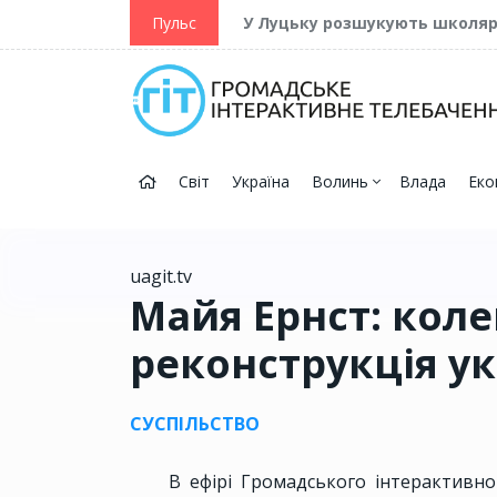
ійну та Перемогу
Пульс
У Луцьку розшукують школя
Світ
Україна
Волинь
Влада
Еко
uagit.tv
Майя Ернст: коле
реконструкція у
СУСПІЛЬСТВО
В ефірі Громадського інтерактивно