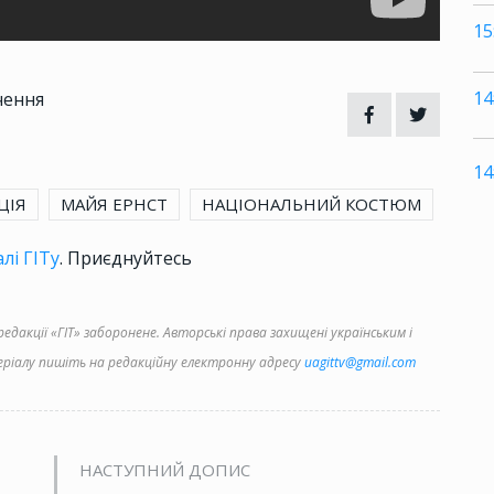
15
14
чення
14
ЦІЯ
МАЙЯ ЕРНСТ
НАЦІОНАЛЬНИЙ КОСТЮМ
лі ГІТу
. Приєднуйтесь
дакції «ГІТ» заборонене. Авторські права захищені українським і
іалу пишіть на редакційну електронну адресу
uagittv@gmail.com
НАСТУПНИЙ ДОПИС