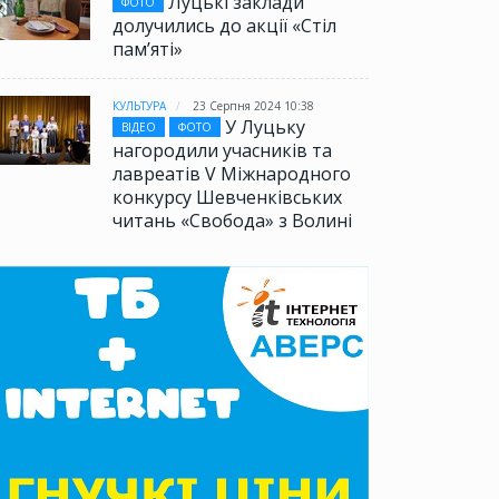
Луцькі заклади
ФОТО
долучились до акції «Стіл
памʼяті»
КУЛЬТУРА
23 Серпня 2024 10:38
У Луцьку
ВІДЕО
ФОТО
нагородили учасників та
лавреатів V Міжнародного
конкурсу Шевченківських
читань «Свобода» з Волині