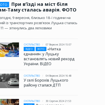
При в’їзді на міст біля
ОТО
ам-Таму сталась аварія. ФОТО
огодні, 9 вересня, близько 18-ї години на
ній із транспортних розв’язок Луцька сталась
П — зіткнулись два легковики
СУСПІЛЬСТВО
07 Вересня 2024 15:07
«Нитка
ВІДЕО
ФОТО
єднання»: у Луцьку
встановлять новий рекорд
України. ВІДЕО
СУСПІЛЬСТВО
04 Вересня 2024 16:48
У селі Борохів Луцького
району сталася ДТП
СУСПІЛЬСТВО
30 Серпня 2024 21:53