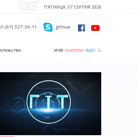
На війні загинув Герой з Рожищенської гр
П'ЯТНИЦЯ, 07 СЕРПНЯ 2026
0 (67) 327-30-11
gittvua
успільство
АРХІВ
АНАЛІТИКА
ВІДЕО