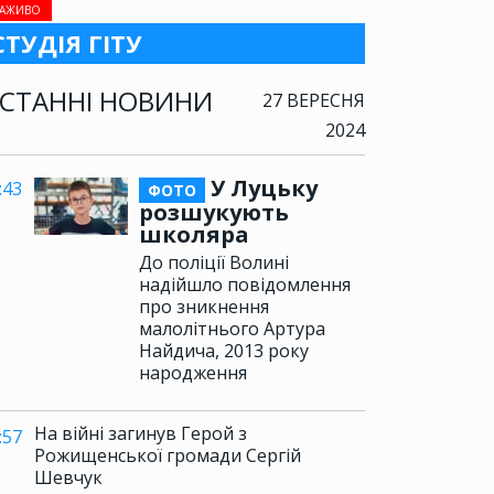
АЖИВО
СТУДІЯ ГІТУ
СТАННІ НОВИНИ
27 ВЕРЕСНЯ
2024
У Луцьку
:43
ФОТО
розшукують
школяра
До поліції Волині
надійшло повідомлення
про зникнення
малолітнього Артура
Найдича, 2013 року
народження
На війні загинув Герой з
:57
Рожищенської громади Сергій
Шевчук