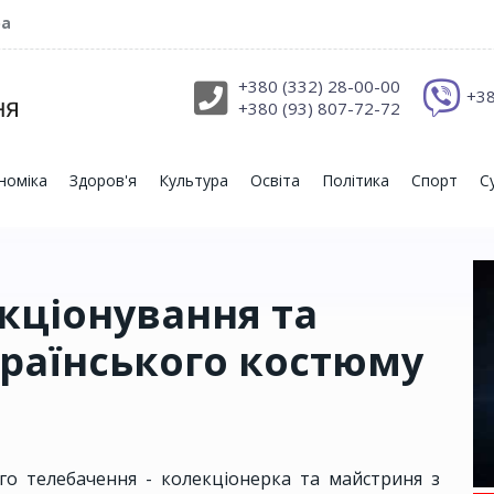
ра
+380 (332) 28-00-00
+38
+380 (93) 807-72-72
номіка
Здоров'я
Культура
Освіта
Політика
Спорт
С
кціонування та
країнського костюму
го телебачення - колекціонерка та майстриня з