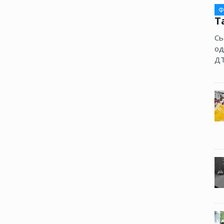
Ф
Т
Сь
од
ДТ