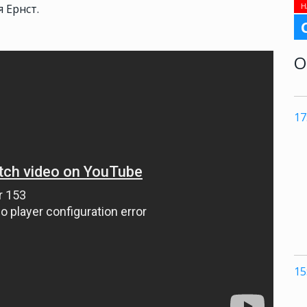
Н
я Ернст.
О
17
15