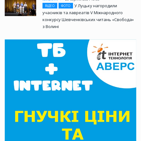
У Луцьку нагородили
ВІДЕО
ФОТО
учасників та лавреатів V Міжнародного
конкурсу Шевченківських читань «Свобода»
з Волині