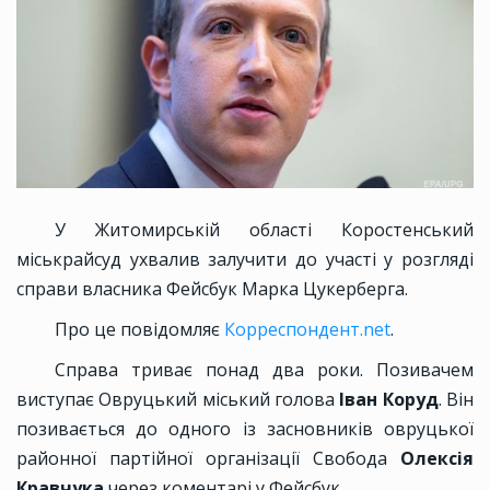
У Житомирській області Коростенський
міськрайсуд ухвалив залучити до участі у розгляді
справи власника Фейсбук Марка Цукерберга.
Про це повідомляє
Корреспондент.net
.
Справа триває понад два роки. Позивачем
виступає Овруцький міський голова
Іван Коруд
. Він
позивається до одного із засновників овруцької
районної партійної організації Свобода
Олексія
Кравчука
через коментарі у Фейсбук.