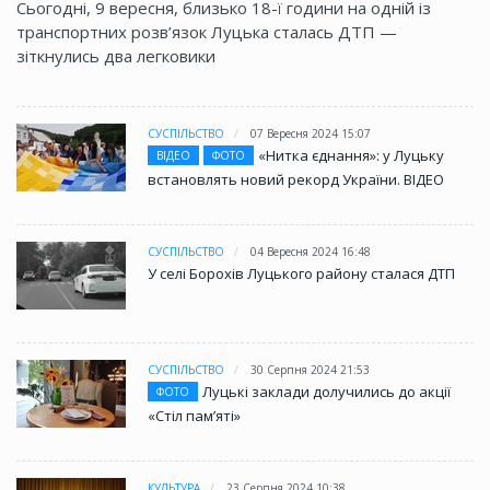
Сьогодні, 9 вересня, близько 18-ї години на одній із
транспортних розв’язок Луцька сталась ДТП —
зіткнулись два легковики
СУСПІЛЬСТВО
07 Вересня 2024 15:07
«Нитка єднання»: у Луцьку
ВІДЕО
ФОТО
встановлять новий рекорд України. ВІДЕО
СУСПІЛЬСТВО
04 Вересня 2024 16:48
У селі Борохів Луцького району сталася ДТП
СУСПІЛЬСТВО
30 Серпня 2024 21:53
Луцькі заклади долучились до акції
ФОТО
«Стіл памʼяті»
КУЛЬТУРА
23 Серпня 2024 10:38