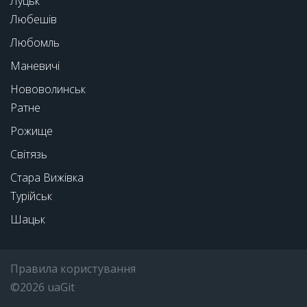
Луцьк
Любешів
Любомль
Маневичі
Нововолинськ
Ратне
Рожище
Світязь
Стара Вижівка
Турійськ
Шацьк
Правила користування
©2026 uaGit