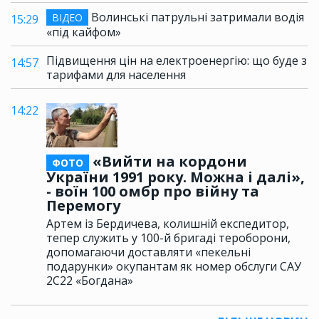
Волинські патрульні затримали водія
ВІДЕО
15:29
«під кайфом»
Підвищення цін на електроенергію: що буде з
14:57
тарифами для населення
14:22
«Вийти на кордони
ФОТО
України 1991 року. Можна і далі»,
- воїн 100 омбр про війну та
Перемогу
Артем із Бердичева, колишній експедитор,
тепер служить у 100-й бригаді тероборони,
допомагаючи доставляти «пекельні
подарунки» окупантам як номер обслуги САУ
2С22 «Богдана»