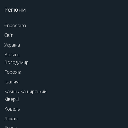
Регіони
Євросоюз
Світ
Україна
Волинь
Володимир
Горохів
Іваничі
Камінь-Каширський
Ківерці
Ковель
Локачі