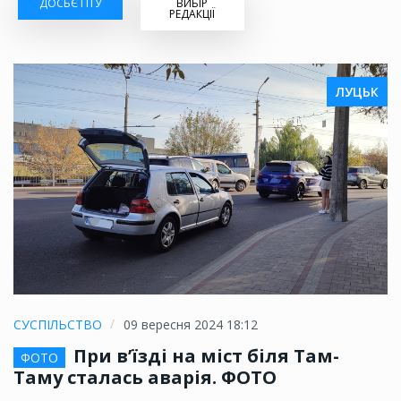
ДОСЬЄ ГІТУ
ВИБІР
РЕДАКЦІЇ
ЛУЦЬК
СУСПІЛЬСТВО
09 вересня 2024 18:12
При в’їзді на міст біля Там-
ФОТО
Таму сталась аварія. ФОТО