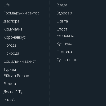
Life
Влада
Громадський сектор
Здоров'я
Діаспора
Освіта
Комуналка
Спорт
Економіка
Коронавірус
Культура
Погода
Політика
Природа
Суспільство
Соціальний захист
Туризм
Війна з Росією
Втрата
Досьє ГІТу
Історія