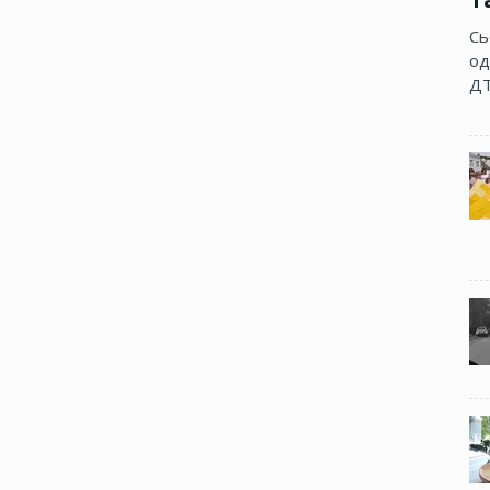
Сь
од
ДТ