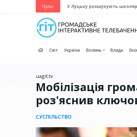
ійну та Перемогу
Пульс
У Луцьку розшукують школя
Світ
Україна
Волинь
Влада
Еко
uagit.tv
Мобілізація гром
роз'яснив ключо
СУСПІЛЬСТВО