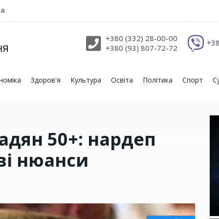
ра
+380 (332) 28-00-00
+38
+380 (93) 807-72-72
номіка
Здоров'я
Культура
Освіта
Політика
Спорт
С
адян 50+: нардеп
ві нюанси