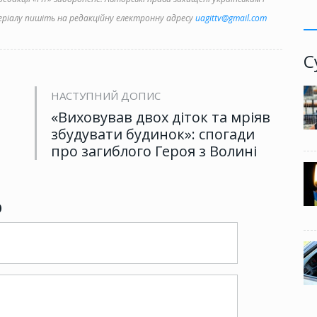
іалу пишіть на редакційну електронну адресу
uagittv@gmail.com
С
НАСТУПНИЙ ДОПИС
«Виховував двох діток та мріяв
збудувати будинок»: спогади
про загиблого Героя з Волині
р