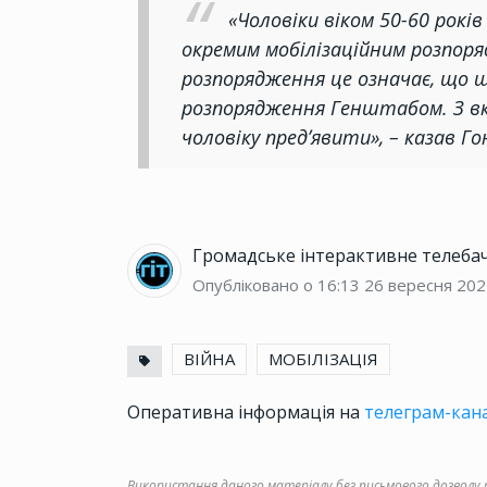
«Чоловіки віком 50-60 рок
окремим мобілізаційним розпоря
розпорядження це означає, що 
розпорядження Генштабом. З вка
чоловіку предʼявити», – казав Г
Громадське інтерактивне телеба
Опубліковано о 16:13
26 вересня 202
ВІЙНА
МОБІЛІЗАЦІЯ
Оперативна інформація на
телеграм-кана
Використання даного матеріалу без письмового дозволу ре