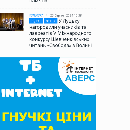
памʼяті»
КУЛЬТУРА
23 Серпня 2024 10:38
У Луцьку
ВІДЕО
ФОТО
нагородили учасників та
лавреатів V Міжнародного
конкурсу Шевченківських
читань «Свобода» з Волині