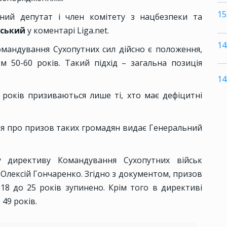
15
ний депутат і член комітету з нацбезпеки та
вський
у коментарі Liga.net.
14
омандування Сухопутних сил дійсно є положення,
м 50-60 років. Такий підхід – загальна позиція
14
 років призиваються лише ті, хто має дефіцитні
я про призов таких громадян видає Генеральний
 директиву Командування Сухопутних військ
Олексій Гончаренко. Згідно з документом, призов
18 до 25 років зупинено. Крім того в директиві
 49 років.