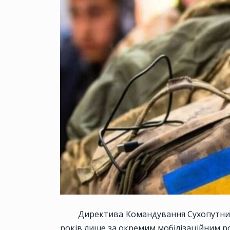
Директива Командування Сухопутних 
років лише за окремим мобілізаційним 