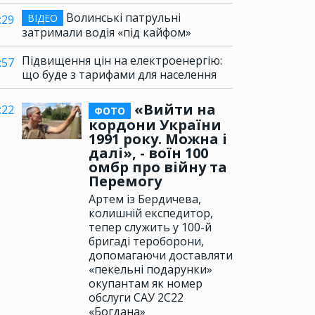
Волинські патрульні
ВІДЕО
:29
затримали водія «під кайфом»
Підвищення цін на електроенергію:
:57
що буде з тарифами для населення
«Вийти на
:22
ФОТО
кордони України
1991 року. Можна і
далі», - воїн 100
омбр про війну та
Перемогу
Артем із Бердичева,
колишній експедитор,
тепер служить у 100-й
бригаді тероборони,
допомагаючи доставляти
«пекельні подарунки»
окупантам як номер
обслуги САУ 2С22
«Богдана»