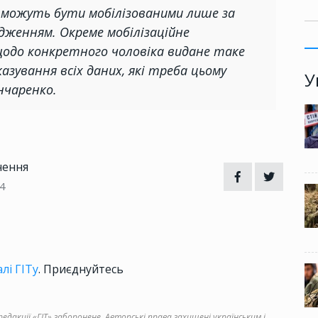
ів можуть бути мобілізованими лише за
дженням. Окреме мобілізаційне
щодо конкретного чоловіка видане таке
зування всіх даних, які треба цьому
У
ончаренко.
чення
4
лі ГІТу
. Приєднуйтесь
дакції «ГІТ» заборонене. Авторські права захищені українським і