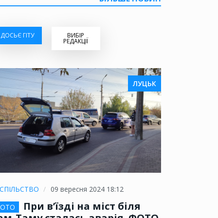
ДОСЬЄ ГІТУ
ВИБІР
РЕДАКЦІЇ
ЛУЦЬК
СПІЛЬСТВО
09 вересня 2024 18:12
При в’їзді на міст біля
ОТО
ам-Таму сталась аварія. ФОТО