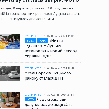
огодні, 9 вересня, близько 18-ї години на
ній із транспортних розв’язок Луцька сталась
П — зіткнулись два легковики
СУСПІЛЬСТВО
07 Вересня 2024 15:07
«Нитка
ВІДЕО
ФОТО
єднання»: у Луцьку
встановлять новий рекорд
України. ВІДЕО
СУСПІЛЬСТВО
04 Вересня 2024 16:48
У селі Борохів Луцького
району сталася ДТП
СУСПІЛЬСТВО
30 Серпня 2024 21:53
Луцькі заклади
ФОТО
долучились до акції «Стіл