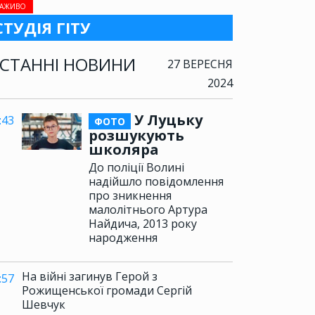
АЖИВО
СТУДІЯ ГІТУ
СТАННІ НОВИНИ
27 ВЕРЕСНЯ
2024
У Луцьку
:43
ФОТО
розшукують
школяра
До поліції Волині
надійшло повідомлення
про зникнення
малолітнього Артура
Найдича, 2013 року
народження
На війні загинув Герой з
:57
Рожищенської громади Сергій
Шевчук