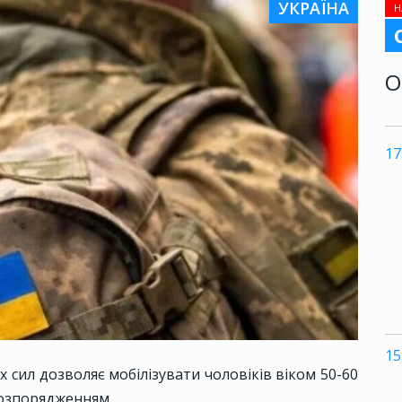
УКРАЇНА
Н
О
17
15
сил дозволяє мобілізувати чоловіків віком 50-60
розпорядженням.