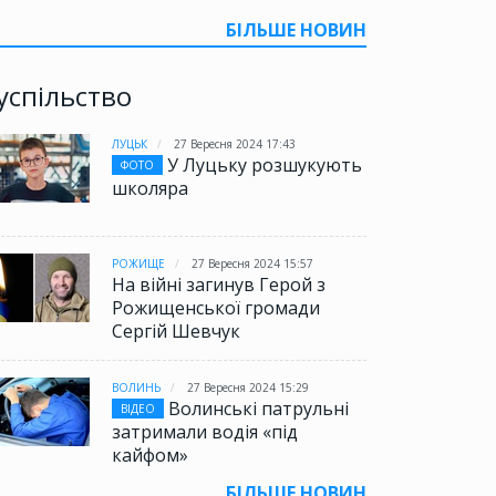
БІЛЬШЕ НОВИН
успільство
ЛУЦЬК
27 Вересня 2024 17:43
У Луцьку розшукують
ФОТО
школяра
РОЖИЩЕ
27 Вересня 2024 15:57
На війні загинув Герой з
Рожищенської громади
Сергій Шевчук
ВОЛИНЬ
27 Вересня 2024 15:29
Волинські патрульні
ВІДЕО
затримали водія «під
кайфом»
БІЛЬШЕ НОВИН