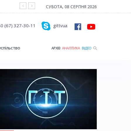
На війні загинув Герой з Рожищенської гр
СУБОТА, 08 СЕРПНЯ 2026
0 (67) 327-30-11
gittvua
успільство
АРХІВ
АНАЛІТИКА
ВІДЕО