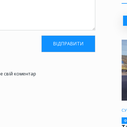
е свій коментар
СУ
Ф
Т