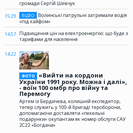
громади Сергій Шевчук
Волинські патрульні затримали водія
ВІДЕО
15:29
«під кайфом»
Підвищення цін на електроенергію: що буде з
14:57
тарифами для населення
14:22
«Вийти на кордони
ФОТО
України 1991 року. Можна і далі»,
- воїн 100 омбр про війну та
Перемогу
Артем із Бердичева, колишній експедитор,
тепер служить у 100-й бригаді тероборони,
допомагаючи доставляти «пекельні
подарунки» окупантам як номер обслуги САУ
2С22 «Богдана»