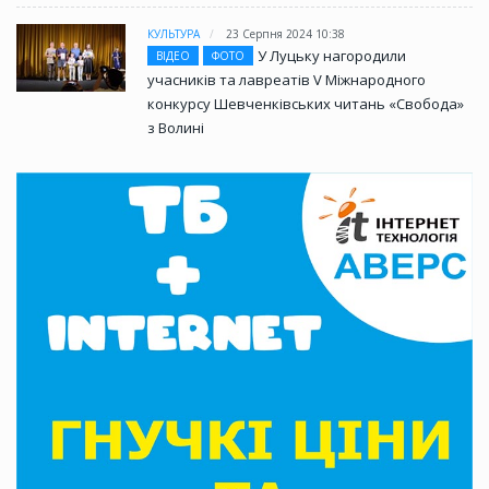
КУЛЬТУРА
23 Серпня 2024 10:38
У Луцьку нагородили
ВІДЕО
ФОТО
учасників та лавреатів V Міжнародного
конкурсу Шевченківських читань «Свобода»
з Волині