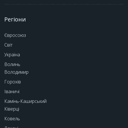
Регіони
Євросоюз
Світ
Україна
Волинь
Володимир
Горохів
Іваничі
Камінь-Каширський
Ківерці
Ковель