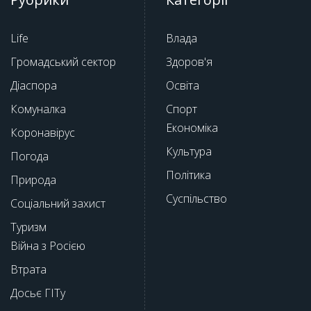
Life
Влада
Громадський сектор
Здоров'я
Діаспора
Освіта
Комуналка
Спорт
Економіка
Коронавірус
Культура
Погода
Політика
Природа
Суспільство
Соціальний захист
Туризм
Війна з Росією
Втрата
Досьє ГІТу