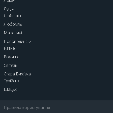
Локачі
Луцьк
Любешів
Любомль
Маневичі
Нововолинськ
Ратне
Рожище
Світязь
Стара Вижівка
Турійськ
Шацьк
Правила користування