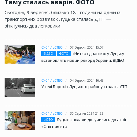
Таму сталась аварія. ФОТО
Сьогодні, 9 вересня, близько 18-ї години на одній із
транспортних розв’язок Луцька сталась ДТП —
зіткнулись два легковики
СУСПІЛЬСТВО
07 Вересня 2024 15:07
«Нитка єднання»: у Луцьку
ВІДЕО
ФОТО
встановлять новий рекорд України. ВІДЕО
СУСПІЛЬСТВО
04 Вересня 2024 16:48
У селі Борохів Луцького району сталася ДТП
СУСПІЛЬСТВО
30 Серпня 2024 21:53
Луцькі заклади долучились до акції
ФОТО
«Стіл памʼяті»