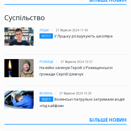
Суспільство
ЛУЦЬК
27 Вересня 2024 17:43
У Луцьку розшукують школяра
ФОТО
РОЖИЩЕ
27 Вересня 2024 15:57
На війні загинув Герой з Рожищенської
громади Сергій Шевчук
ВОЛИНЬ
27 Вересня 2024 15:29
Волинські патрульні затримали водія
ВІДЕО
«під кайфом»
БІЛЬШЕ НОВИН