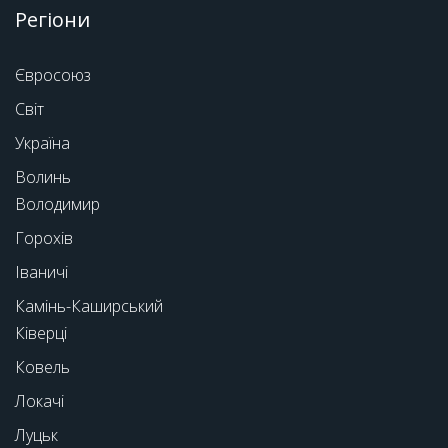
Регіони
Євросоюз
Світ
Україна
Волинь
Володимир
Горохів
Іваничі
Камінь-Каширський
Ківерці
Ковель
Локачі
Луцьк