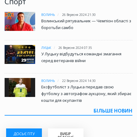
Спорт
ВОЛИНЬ
26 Вересня 2024 21:30
Волинський рятувальник — Чемпіон області з
боротьби самбо
ЛУЦЬК
26 Вересня 2024 07:35
У Луцьку відбудуться командні змагання
серед ветеранів війни
ВОЛИНЬ
22 Вересня 2024 14:30
Ексфутболіст з Луцька передав свою
футболку з автографом аукціону, який збирає
кошти для окупантів
БІЛЬШЕ НОВИН
ДОСЬЄ ГІТУ
ВИБІР