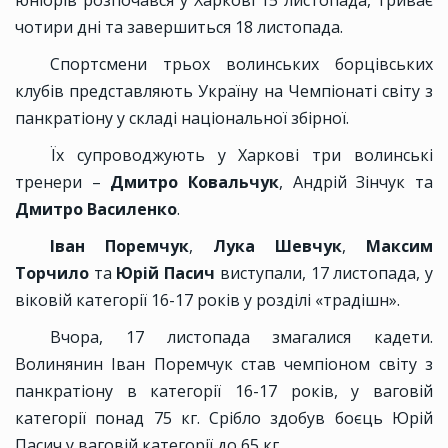
юніорів розпочався у Харкові 15 листопада, триває
чотири дні та завершиться 18 листопада.
Спортсмени трьох волинських борцівських
клубів представляють Україну на Чемпіонаті світу з
панкратіону у складі національної збірної.
Їх супроводжують у Харкові три волинські
тренери –
Дмитро Ковальчук
,
Андрій Зінчук та
Дмитро Василенко
.
Іван Поремчук
,
Лука Шевчук
,
Максим
Торчило
та
Юрій Пасич
виступали, 17 листопада, у
віковій категорії 16-17 років у розділі «традішн».
Вчора, 17 листопада змагалися кадети.
Волинянин Іван Поремчук став чемпіоном світу з
панкратіону в категорії 16-17 років, у ваговій
категорії понад 75 кг. Срібло здобув боєць Юрій
Пасич у ваговій категорії до 65 кг.