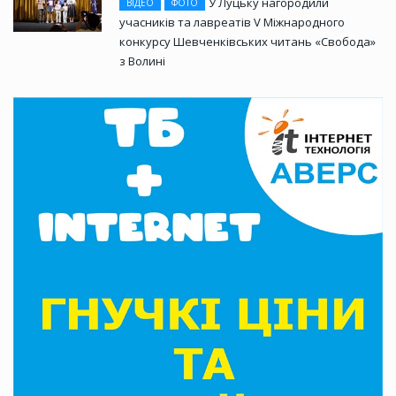
У Луцьку нагородили
ВІДЕО
ФОТО
учасників та лавреатів V Міжнародного
конкурсу Шевченківських читань «Свобода»
з Волині