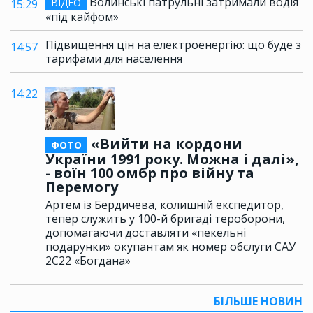
Волинські патрульні затримали водія
ВІДЕО
15:29
«під кайфом»
Підвищення цін на електроенергію: що буде з
14:57
тарифами для населення
14:22
«Вийти на кордони
ФОТО
України 1991 року. Можна і далі»,
- воїн 100 омбр про війну та
Перемогу
Артем із Бердичева, колишній експедитор,
тепер служить у 100-й бригаді тероборони,
допомагаючи доставляти «пекельні
подарунки» окупантам як номер обслуги САУ
2С22 «Богдана»
БІЛЬШЕ НОВИН