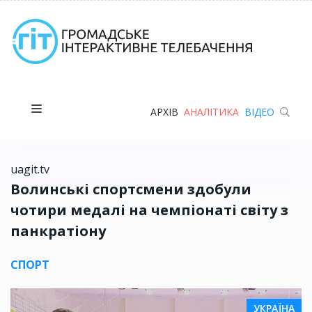
АРХІВ
АНАЛІТИКА
ВІДЕО
uagit.tv
Волинські спортсмени здобули
чотири медалі на чемпіонаті світу з
панкратіону
СПОРТ
УКРАЇНА