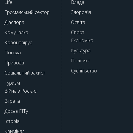
Life
Влада
Громадський сектор
Здоров'я
Діаспора
Освіта
Комуналка
Спорт
Економіка
Коронавірус
Культура
Погода
Політика
Природа
Суспільство
Соціальний захист
Туризм
Війна з Росією
Втрата
Досьє ГІТу
Історія
Кримінал