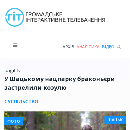
АРХІВ
АНАЛІТИКА
ВІДЕО
uagit.tv
У Шацькому нацпарку браконьєри
застрелили козулю
СУСПІЛЬСТВО
ШАЦЬК
ФОТО