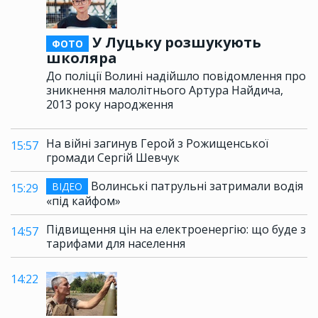
У Луцьку розшукують
ФОТО
школяра
До поліції Волині надійшло повідомлення про
зникнення малолітнього Артура Найдича,
2013 року народження
На війні загинув Герой з Рожищенської
15:57
громади Сергій Шевчук
Волинські патрульні затримали водія
ВІДЕО
15:29
«під кайфом»
Підвищення цін на електроенергію: що буде з
14:57
тарифами для населення
14:22