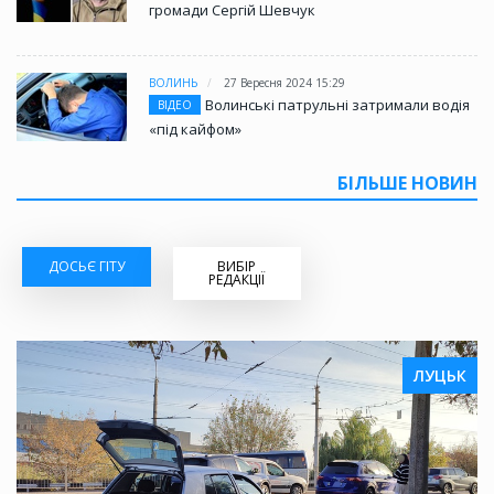
громади Сергій Шевчук
ВОЛИНЬ
27 Вересня 2024 15:29
Волинські патрульні затримали водія
ВІДЕО
«під кайфом»
БІЛЬШЕ НОВИН
ДОСЬЄ ГІТУ
ВИБІР
РЕДАКЦІЇ
ЛУЦЬК