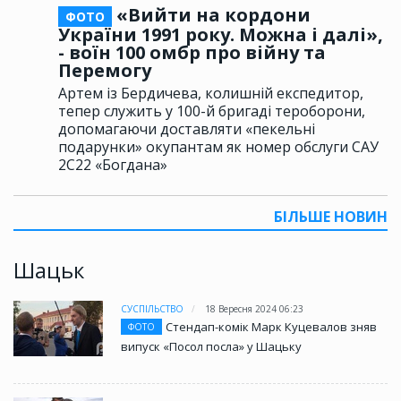
«Вийти на кордони
ФОТО
України 1991 року. Можна і далі»,
- воїн 100 омбр про війну та
Перемогу
Артем із Бердичева, колишній експедитор,
тепер служить у 100-й бригаді тероборони,
допомагаючи доставляти «пекельні
подарунки» окупантам як номер обслуги САУ
2С22 «Богдана»
БІЛЬШЕ НОВИН
Шацьк
СУСПІЛЬСТВО
18 Вересня 2024 06:23
Стендап-комік Марк Куцевалов зняв
ФОТО
випуск «Посол посла» у Шацьку