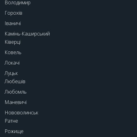
Володимир
Горохів
Іваничі
Камінь-Каширський
Ківерці
Ковель
Локачі
Луцьк
Любешів
Любомль
Маневичі
Нововолинськ
Ратне
Рожище