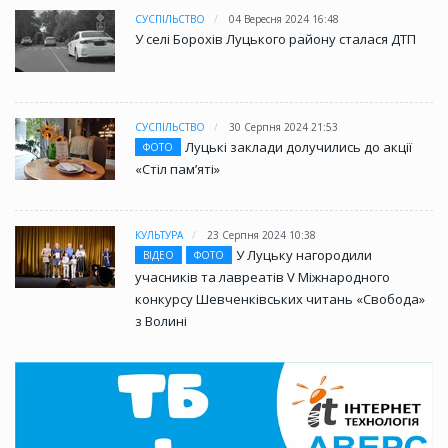
СУСПІЛЬСТВО
04 Вересня 2024 16:48
У селі Борохів Луцького району сталася ДТП
СУСПІЛЬСТВО
30 Серпня 2024 21:53
Луцькі заклади долучились до акції
ФОТО
«Стіл памʼяті»
КУЛЬТУРА
23 Серпня 2024 10:38
У Луцьку нагородили
ВІДЕО
ФОТО
учасників та лавреатів V Міжнародного
конкурсу Шевченківських читань «Свобода»
з Волині