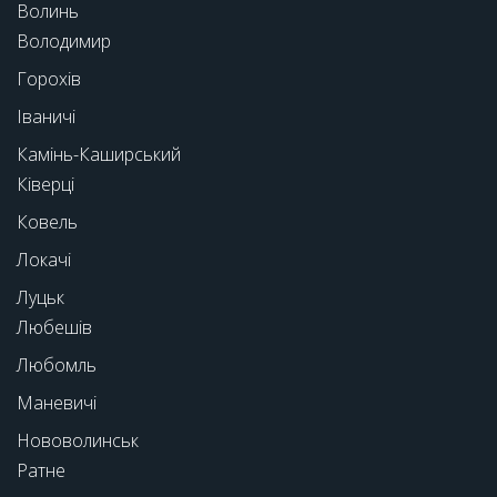
Волинь
Володимир
Горохів
Іваничі
Камінь-Каширський
Ківерці
Ковель
Локачі
Луцьк
Любешів
Любомль
Маневичі
Нововолинськ
Ратне