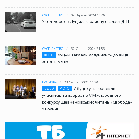
СУСПІЛЬСТВО
04 Вересня 2024 16:48
У селі Борохів Луцького району сталася ДТП
СУСПІЛЬСТВО
30 Серпня 2024 21:53
Луцькі заклади долучились до акції
ФОТО
«Стіл памʼяті»
КУЛЬТУРА
23 Серпня 2024 10:38
У Луцьку нагородили
ВІДЕО
ФОТО
учасників та лавреатів V Міжнародного
конкурсу Шевченківських читань «Свобода»
з Волині