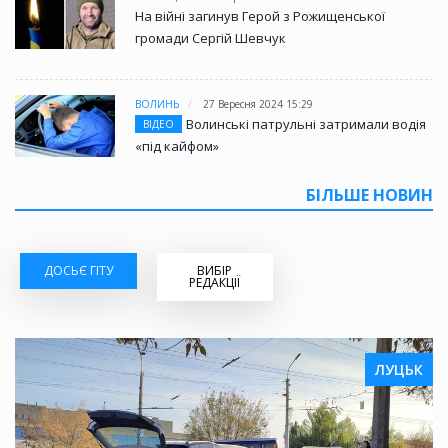
На війні загинув Герой з Рожищенської
громади Сергій Шевчук
ВОЛИНЬ
27 Вересня 2024 15:29
Волинські патрульні затримали водія
ВІДЕО
«під кайфом»
БІЛЬШЕ НОВИН
ДОСЬЄ ГІТУ
ВИБІР
РЕДАКЦІЇ
ЛУЦЬК