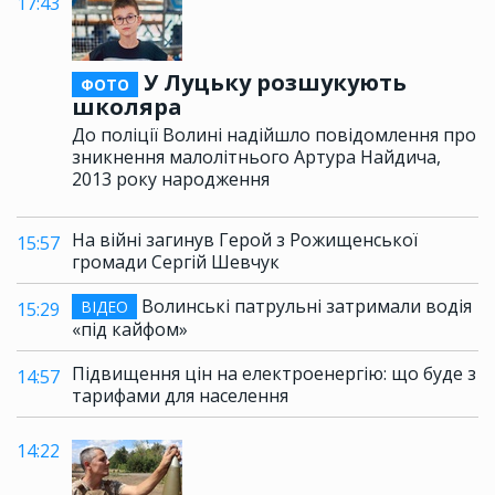
17:43
У Луцьку розшукують
ФОТО
школяра
До поліції Волині надійшло повідомлення про
зникнення малолітнього Артура Найдича,
2013 року народження
На війні загинув Герой з Рожищенської
15:57
громади Сергій Шевчук
Волинські патрульні затримали водія
ВІДЕО
15:29
«під кайфом»
Підвищення цін на електроенергію: що буде з
14:57
тарифами для населення
14:22