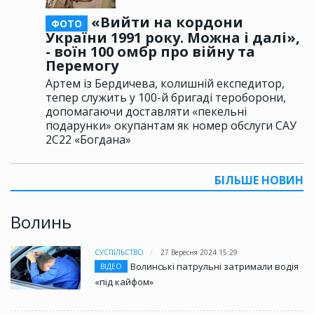
«Вийти на кордони
ФОТО
України 1991 року. Можна і далі»,
- воїн 100 омбр про війну та
Перемогу
Артем із Бердичева, колишній експедитор,
тепер служить у 100-й бригаді тероборони,
допомагаючи доставляти «пекельні
подарунки» окупантам як номер обслуги САУ
2С22 «Богдана»
БІЛЬШЕ НОВИН
Волинь
СУСПІЛЬСТВО
27 Вересня 2024 15:29
Волинські патрульні затримали водія
ВІДЕО
«під кайфом»