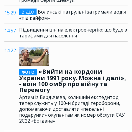
Волинські патрульні затримали водія
ВІДЕО
15:29
«під кайфом»
Підвищення цін на електроенергію: що буде з
14:57
тарифами для населення
14:22
«Вийти на кордони
ФОТО
України 1991 року. Можна і далі»,
- воїн 100 омбр про війну та
Перемогу
Артем із Бердичева, колишній експедитор,
тепер служить у 100-й бригаді тероборони,
допомагаючи доставляти «пекельні
подарунки» окупантам як номер обслуги САУ
2С22 «Богдана»