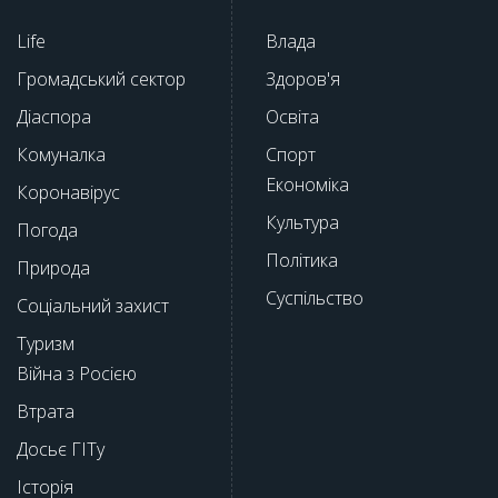
Life
Влада
Громадський сектор
Здоров'я
Діаспора
Освіта
Комуналка
Спорт
Економіка
Коронавірус
Культура
Погода
Політика
Природа
Суспільство
Соціальний захист
Туризм
Війна з Росією
Втрата
Досьє ГІТу
Історія