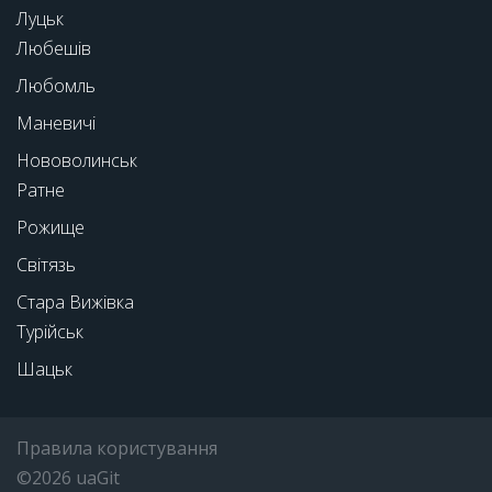
Луцьк
Любешів
Любомль
Маневичі
Нововолинськ
Ратне
Рожище
Світязь
Стара Вижівка
Турійськ
Шацьк
Правила користування
©2026 uaGit