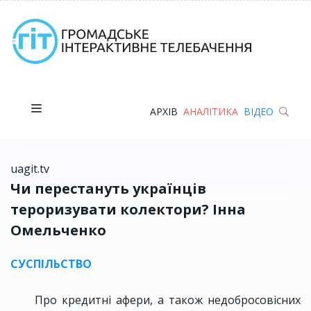
АРХІВ
АНАЛІТИКА
ВІДЕО
uagit.tv
Чи перестануть українців
тероризувати колектори? Інна
Омельченко
СУСПІЛЬСТВО
Про кредитні афери, а також недобросовісних