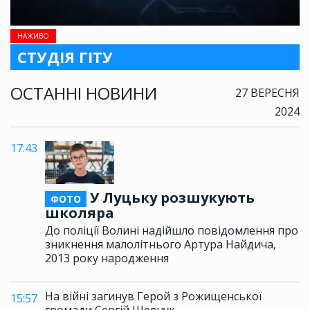
НАЖИВО
СТУДІЯ ГІТУ
ОСТАННІ НОВИНИ
27 ВЕРЕСНЯ
2024
17:43
У Луцьку розшукують
ФОТО
школяра
До поліції Волині надійшло повідомлення про
зникнення малолітнього Артура Найдича,
2013 року народження
На війні загинув Герой з Рожищенської
15:57
громади Сергій Шевчук