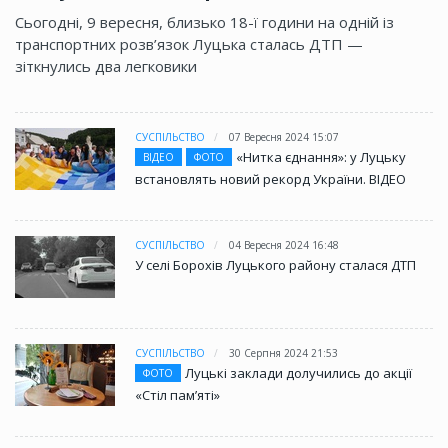
Сьогодні, 9 вересня, близько 18-ї години на одній із
транспортних розв’язок Луцька сталась ДТП —
зіткнулись два легковики
СУСПІЛЬСТВО
07 Вересня 2024 15:07
«Нитка єднання»: у Луцьку
ВІДЕО
ФОТО
встановлять новий рекорд України. ВІДЕО
СУСПІЛЬСТВО
04 Вересня 2024 16:48
У селі Борохів Луцького району сталася ДТП
СУСПІЛЬСТВО
30 Серпня 2024 21:53
Луцькі заклади долучились до акції
ФОТО
«Стіл памʼяті»