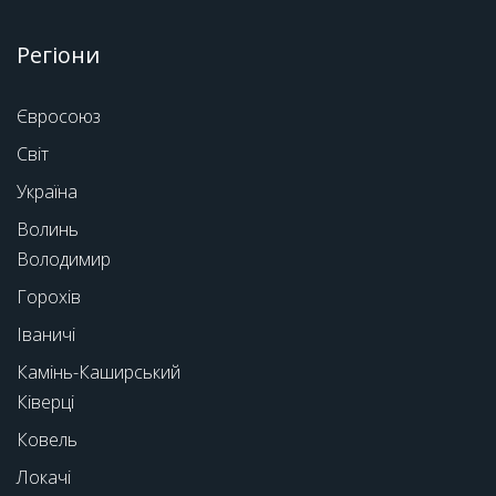
Регіони
Євросоюз
Світ
Україна
Волинь
Володимир
Горохів
Іваничі
Камінь-Каширський
Ківерці
Ковель
Локачі