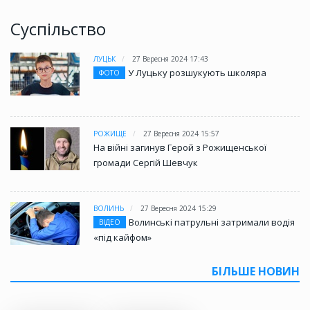
Суспільство
ЛУЦЬК
27 Вересня 2024 17:43
У Луцьку розшукують школяра
ФОТО
РОЖИЩЕ
27 Вересня 2024 15:57
На війні загинув Герой з Рожищенської
громади Сергій Шевчук
ВОЛИНЬ
27 Вересня 2024 15:29
Волинські патрульні затримали водія
ВІДЕО
«під кайфом»
БІЛЬШЕ НОВИН