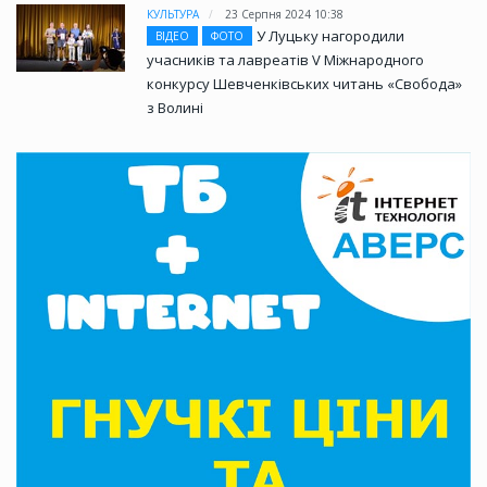
КУЛЬТУРА
23 Серпня 2024 10:38
У Луцьку нагородили
ВІДЕО
ФОТО
учасників та лавреатів V Міжнародного
конкурсу Шевченківських читань «Свобода»
з Волині