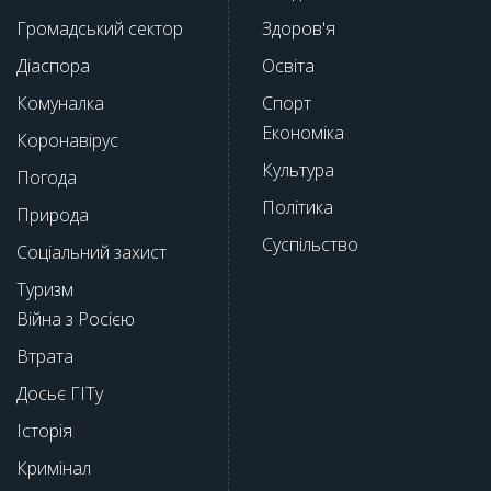
Громадський сектор
Здоров'я
Діаспора
Освіта
Комуналка
Спорт
Економіка
Коронавірус
Культура
Погода
Політика
Природа
Суспільство
Соціальний захист
Туризм
Війна з Росією
Втрата
Досьє ГІТу
Історія
Кримінал