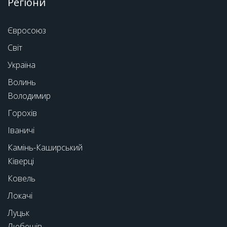
Регіони
Євросоюз
Світ
Україна
Волинь
Володимир
Горохів
Іваничі
Камінь-Каширський
Ківерці
Ковель
Локачі
Луцьк
Любешів