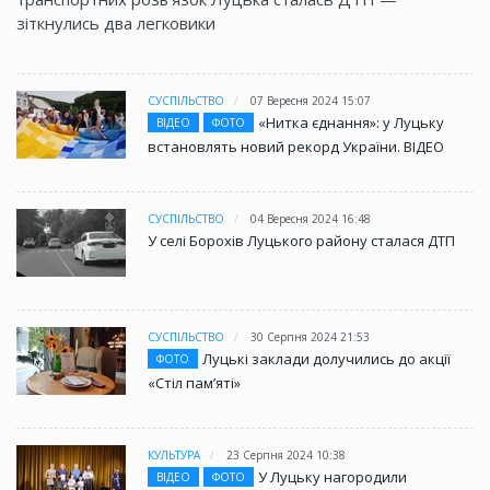
зіткнулись два легковики
СУСПІЛЬСТВО
07 Вересня 2024 15:07
«Нитка єднання»: у Луцьку
ВІДЕО
ФОТО
встановлять новий рекорд України. ВІДЕО
СУСПІЛЬСТВО
04 Вересня 2024 16:48
У селі Борохів Луцького району сталася ДТП
СУСПІЛЬСТВО
30 Серпня 2024 21:53
Луцькі заклади долучились до акції
ФОТО
«Стіл памʼяті»
КУЛЬТУРА
23 Серпня 2024 10:38
У Луцьку нагородили
ВІДЕО
ФОТО