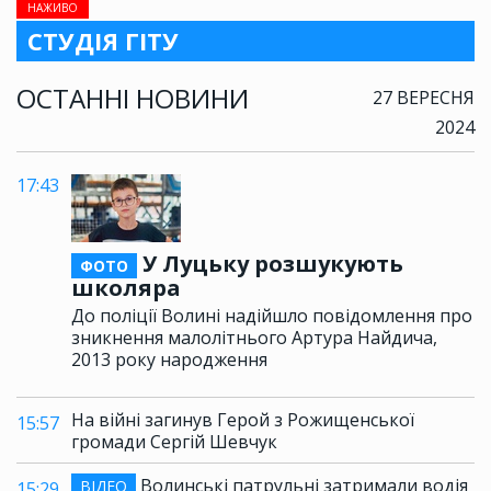
НАЖИВО
СТУДІЯ ГІТУ
ОСТАННІ НОВИНИ
27 ВЕРЕСНЯ
2024
17:43
У Луцьку розшукують
ФОТО
школяра
До поліції Волині надійшло повідомлення про
зникнення малолітнього Артура Найдича,
2013 року народження
На війні загинув Герой з Рожищенської
15:57
громади Сергій Шевчук
Волинські патрульні затримали водія
ВІДЕО
15:29