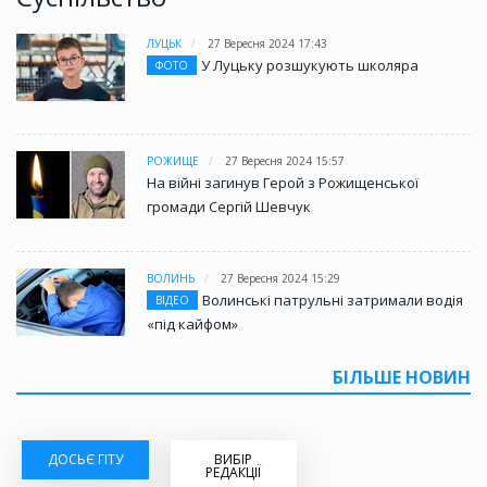
ЛУЦЬК
27 Вересня 2024 17:43
У Луцьку розшукують школяра
ФОТО
РОЖИЩЕ
27 Вересня 2024 15:57
На війні загинув Герой з Рожищенської
громади Сергій Шевчук
ВОЛИНЬ
27 Вересня 2024 15:29
Волинські патрульні затримали водія
ВІДЕО
«під кайфом»
БІЛЬШЕ НОВИН
ДОСЬЄ ГІТУ
ВИБІР
РЕДАКЦІЇ