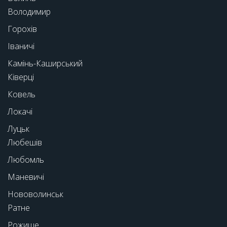
Володимир
Горохів
Іваничі
Камінь-Каширський
Ківерці
Ковель
Локачі
Луцьк
Любешів
Любомль
Маневичі
Нововолинськ
Ратне
Рожище