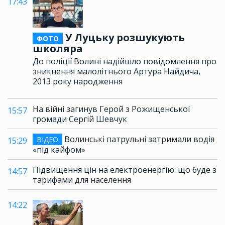
17:43
У Луцьку розшукують
ФОТО
школяра
До поліції Волині надійшло повідомлення про
зникнення малолітнього Артура Найдича,
2013 року народження
На війні загинув Герой з Рожищенської
15:57
громади Сергій Шевчук
Волинські патрульні затримали водія
ВІДЕО
15:29
«під кайфом»
Підвищення цін на електроенергію: що буде з
14:57
тарифами для населення
14:22