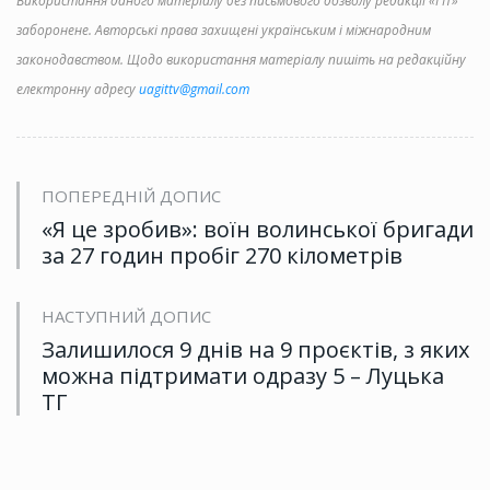
Використання даного матеріалу без письмового дозволу редакції «ГІТ»
заборонене. Авторські права захищені українським і міжнародним
законодавством. Щодо використання матеріалу пишіть на редакційну
електронну адресу
uagittv@gmail.com
ПОПЕРЕДНІЙ ДОПИС
«Я це зробив»: воїн волинської бригади
за 27 годин пробіг 270 кілометрів
НАСТУПНИЙ ДОПИС
Залишилося 9 днів на 9 проєктів, з яких
можна підтримати одразу 5 – Луцька
ТГ