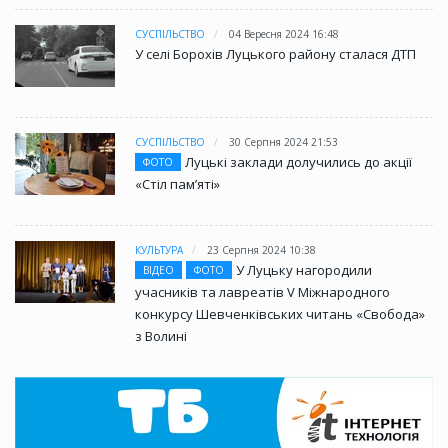
СУСПІЛЬСТВО
04 Вересня 2024 16:48
У селі Борохів Луцького району сталася ДТП
СУСПІЛЬСТВО
30 Серпня 2024 21:53
Луцькі заклади долучились до акції
ФОТО
«Стіл памʼяті»
КУЛЬТУРА
23 Серпня 2024 10:38
У Луцьку нагородили
ВІДЕО
ФОТО
учасників та лавреатів V Міжнародного
конкурсу Шевченківських читань «Свобода»
з Волині