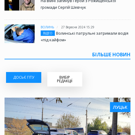
На війні загинув Герой з Рожищенської
громади Сергій Шевчук
ВОЛИНЬ
27 Вересня 2024 15:29
Волинські патрульні затримали водія
ВІДЕО
«під кайфом»
БІЛЬШЕ НОВИН
ДОСЬЄ ГІТУ
ВИБІР
РЕДАКЦІЇ
ЛУЦЬК