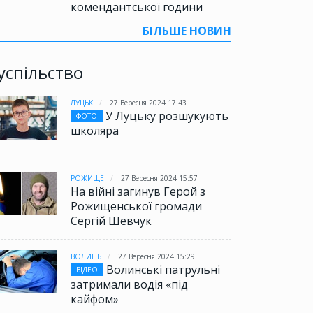
комендантської години
БІЛЬШЕ НОВИН
успільство
ЛУЦЬК
27 Вересня 2024 17:43
У Луцьку розшукують
ФОТО
школяра
РОЖИЩЕ
27 Вересня 2024 15:57
На війні загинув Герой з
Рожищенської громади
Сергій Шевчук
ВОЛИНЬ
27 Вересня 2024 15:29
Волинські патрульні
ВІДЕО
затримали водія «під
кайфом»