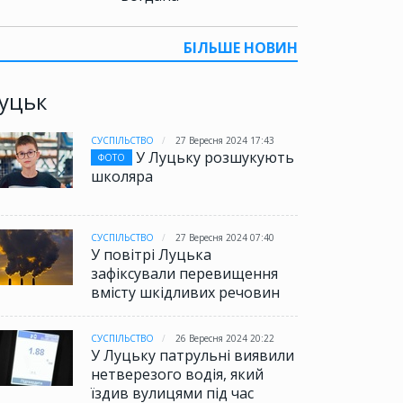
БІЛЬШЕ НОВИН
уцьк
СУСПІЛЬСТВО
27 Вересня 2024 17:43
У Луцьку розшукують
ФОТО
школяра
СУСПІЛЬСТВО
27 Вересня 2024 07:40
У повітрі Луцька
зафіксували перевищення
вмісту шкідливих речовин
СУСПІЛЬСТВО
26 Вересня 2024 20:22
У Луцьку патрульні виявили
нетверезого водія, який
їздив вулицями під час