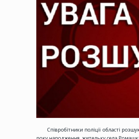
Співробітники поліції області розш
року народження, жительку села Ромашкі