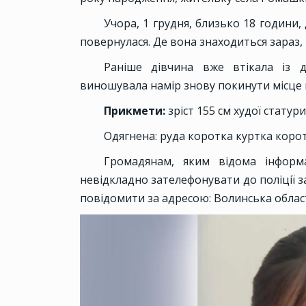
Учора, 1 грудня, близько 18 години,
повернулася. Де вона знаходиться зараз,
Раніше дівчина вже втікала із 
виношувала намір знову покинути місце
Прикмети:
зріст 155 см худої статури
Одягнена: руда коротка куртка коро
Громадянам, яким відома інформа
невідкладно зателефонувати до поліції 
повідомити за адресою: Волинська області 