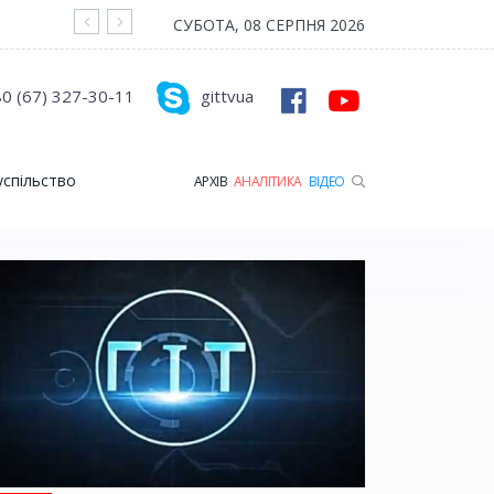
На війні загинув Герой з Рожищенської гр
СУБОТА, 08 СЕРПНЯ 2026
0 (67) 327-30-11
gittvua
успільство
АРХІВ
АНАЛІТИКА
ВІДЕО