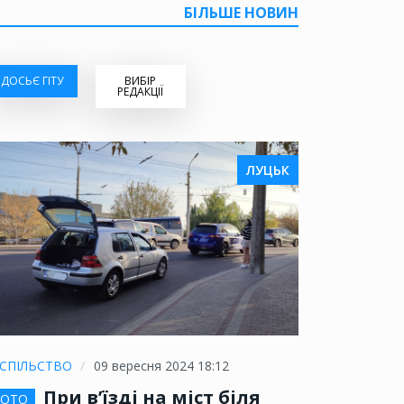
БІЛЬШЕ НОВИН
ДОСЬЄ ГІТУ
ВИБІР
РЕДАКЦІЇ
ЛУЦЬК
СПІЛЬСТВО
09 вересня 2024 18:12
При в’їзді на міст біля
ОТО