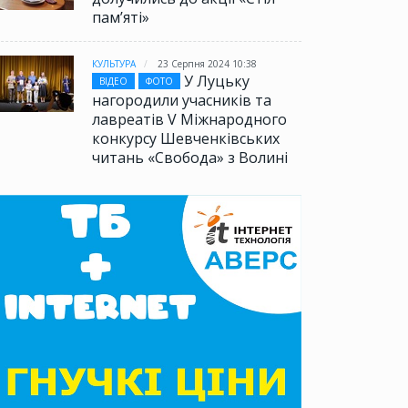
памʼяті»
КУЛЬТУРА
23 Серпня 2024 10:38
У Луцьку
ВІДЕО
ФОТО
нагородили учасників та
лавреатів V Міжнародного
конкурсу Шевченківських
читань «Свобода» з Волині