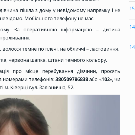
15
 дівчина пішла з дому у невідомому напрямку і не
 невідомо. Мобільного телефону не має.
14
дому. За оперативною інформацією – дитина
 проживання.
14
, волосся темне по плечі, на обличчі – ластовиння.
тка, червона шапка, штани темного кольору.
ція про місце перебування дівчини, просять
за номерами телефонів:
380509786838
або «
102
», чи
м. Ківерці вул. Залізнична, 52.