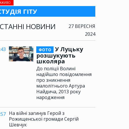
АЖИВО
СТУДІЯ ГІТУ
СТАННІ НОВИНИ
27 ВЕРЕСНЯ
2024
У Луцьку
:43
ФОТО
розшукують
школяра
До поліції Волині
надійшло повідомлення
про зникнення
малолітнього Артура
Найдича, 2013 року
народження
На війні загинув Герой з
:57
Рожищенської громади Сергій
Шевчук