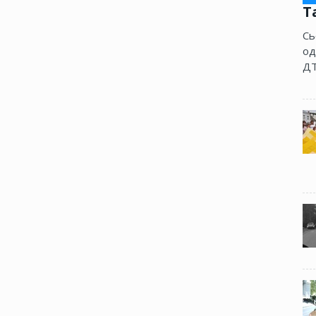
Т
Сь
од
ДТ