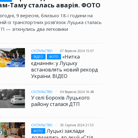
ам-Таму сталась аварія. ФОТО
огодні, 9 вересня, близько 18-ї години на
ній із транспортних розв’язок Луцька сталась
П — зіткнулись два легковики
СУСПІЛЬСТВО
07 Вересня 2024 15:07
«Нитка
ВІДЕО
ФОТО
єднання»: у Луцьку
встановлять новий рекорд
України. ВІДЕО
СУСПІЛЬСТВО
04 Вересня 2024 16:48
У селі Борохів Луцького
району сталася ДТП
СУСПІЛЬСТВО
30 Серпня 2024 21:53
Луцькі заклади
ФОТО
долучились до акції «Стіл