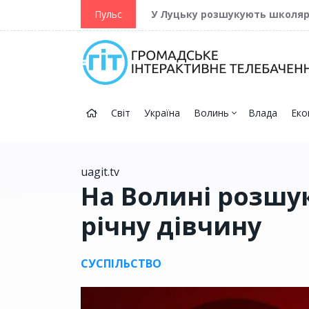
ійну та Перемогу
Пульс
У Луцьку розшукують школя
Світ
Україна
Волинь
Влада
Еко
uagit.tv
На Волині розшу
річну дівчину
СУСПІЛЬСТВО