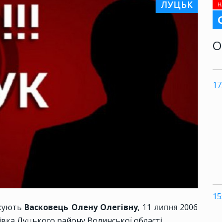
ЛУЦЬК
Н
О
17
15
укують
Васковець Олену Олегівну
, 11 липня 2006
вка Луцького району Волинської області.