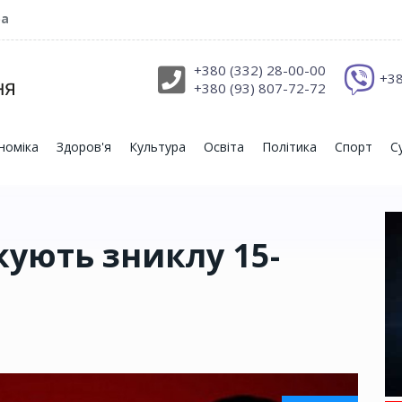
ра
+380 (332) 28-00-00
+38
+380 (93) 807-72-72
номіка
Здоров'я
Культура
Освіта
Політика
Спорт
С
кують зниклу 15-