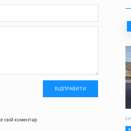
СУ
е свій коментар
Ф