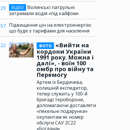
Волинські патрульні
ВІДЕО
:29
затримали водія «під кайфом»
Підвищення цін на електроенергію:
:57
що буде з тарифами для населення
«Вийти на
:22
ФОТО
кордони України
1991 року. Можна і
далі», - воїн 100
омбр про війну та
Перемогу
Артем із Бердичева,
колишній експедитор,
тепер служить у 100-й
бригаді тероборони,
допомагаючи доставляти
«пекельні подарунки»
окупантам як номер
обслуги САУ 2С22
«Богдана»