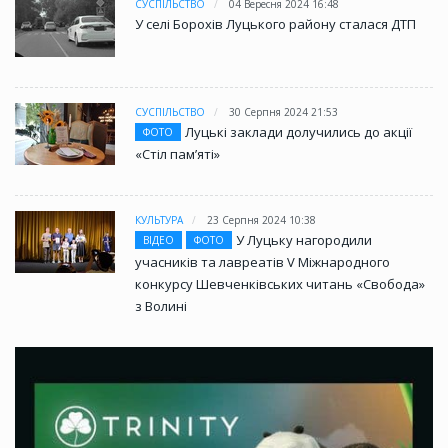
СУСПІЛЬСТВО
04 Вересня 2024 16:48
У селі Борохів Луцького району сталася ДТП
СУСПІЛЬСТВО
30 Серпня 2024 21:53
Луцькі заклади долучились до акції
ФОТО
«Стіл памʼяті»
КУЛЬТУРА
23 Серпня 2024 10:38
У Луцьку нагородили
ВІДЕО
ФОТО
учасників та лавреатів V Міжнародного
конкурсу Шевченківських читань «Свобода»
з Волині