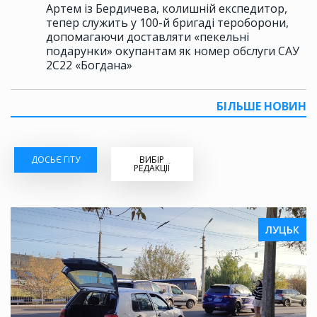
Артем із Бердичева, колишній експедитор,
тепер служить у 100-й бригаді тероборони,
допомагаючи доставляти «пекельні
подарунки» окупантам як номер обслуги САУ
2С22 «Богдана»
БІЛЬШЕ НОВИН
ДОСЬЄ ГІТУ
ВИБІР
РЕДАКЦІЇ
ЛУЦЬК