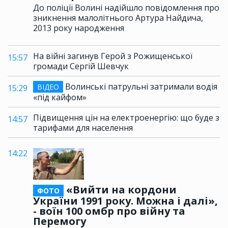
До поліції Волині надійшло повідомлення про
зникнення малолітнього Артура Найдича,
2013 року народження
На війні загинув Герой з Рожищенської
15:57
громади Сергій Шевчук
Волинські патрульні затримали водія
ВІДЕО
15:29
«під кайфом»
Підвищення цін на електроенергію: що буде з
14:57
тарифами для населення
14:22
«Вийти на кордони
ФОТО
України 1991 року. Можна і далі»,
- воїн 100 омбр про війну та
Перемогу