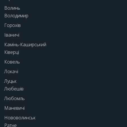
Волинь
Володимир
Горохів
Іваничі
Камінь-Каширський
Ківерці
Ковель
Локачі
Луцьк
Любешів
Любомль
Маневичі
Нововолинськ
Ратне