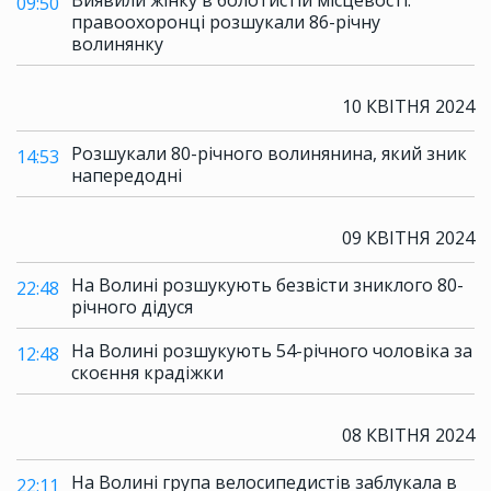
Виявили жінку в болотистій місцевості:
09:50
правоохоронці розшукали 86-річну
волинянку
10 КВІТНЯ 2024
Розшукали 80-річного волинянина, який зник
14:53
напередодні
09 КВІТНЯ 2024
На Волині розшукують безвісти зниклого 80-
22:48
річного дідуся
На Волині розшукують 54-річного чоловіка за
12:48
скоєння крадіжки
08 КВІТНЯ 2024
На Волині група велосипедистів заблукала в
22:11