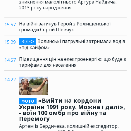
зникнення малолітнього Артура Найдича,
2013 року народження
На війні загинув Герой з Рожищенської
15:57
громади Сергій Шевчук
Волинські патрульні затримали водія
ВІДЕО
15:29
«під кайфом»
Підвищення цін на електроенергію: що буде з
14:57
тарифами для населення
14:22
«Вийти на кордони
ФОТО
України 1991 року. Можна і далі»,
- воїн 100 омбр про війну та
Перемогу
Артем із Бердичева, колишній експедитор,