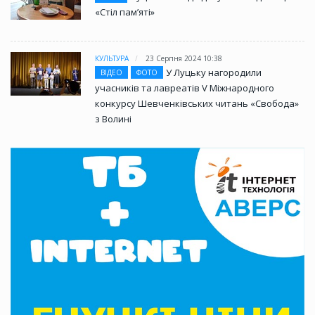
«Стіл памʼяті»
КУЛЬТУРА
23 Серпня 2024 10:38
У Луцьку нагородили
ВІДЕО
ФОТО
учасників та лавреатів V Міжнародного
конкурсу Шевченківських читань «Свобода»
з Волині