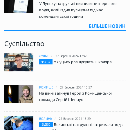
У Луцьку патрульні виявили нетверезого
водія, який їздив вулицями під час
комендантської години
БІЛЬШЕ НОВИН
Суспільство
ЛУЦЬК
27 Вересня 2024 17:43
У Луцьку розшукують школяра
ФОТО
РОЖИЩЕ
27 Вересня 2024 15:57
На війні загинув Герой з Рожищенської
громади Сергій Шевчук
ВОЛИНЬ
27 Вересня 2024 15:29
Волинські патрульні затримали водія
ВІДЕО