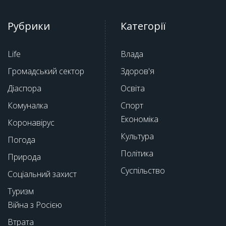
Рубрики
Категорії
Life
Влада
Громадський сектор
Здоров'я
Діаспора
Освіта
Комуналка
Спорт
Економіка
Коронавірус
Культура
Погода
Політика
Природа
Суспільство
Соціальний захист
Туризм
Війна з Росією
Втрата