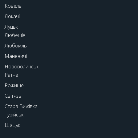
Ковель
Локачі
Луцьк
Любешів
Любомль
Маневичі
Нововолинськ
Ратне
Рожище
Світязь
Стара Вижівка
Турійськ
Шацьк