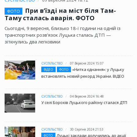
При в’їзді на міст біля Там-
ФОТО
Таму сталась аварія. ФОТО
Сьогодні, 9 вересня, близько 18-ї години на одній із
транспортних розв’язок Луцька сталась ДТП —
зіткнулись два легковики
СУСПІЛЬСТВО
07 Вересня 2024 15:07
«Нитка єднання»: у Луцьку
ВІДЕО
ФОТО
встановлять новий рекорд України. ВІДЕО
СУСПІЛЬСТВО
04 Вересня 2024 16:48
У селі Борохів Луцького району сталася ДТП
СУСПІЛЬСТВО
30 Серпня 2024 21:53
Луцькі заклади долучились до акції
ФОТО