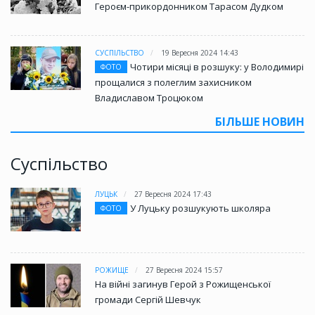
Героєм-прикордонником Тарасом Дудком
СУСПІЛЬСТВО
19 Вересня 2024 14:43
Чотири місяці в розшуку: у Володимирі
ФОТО
прощалися з полеглим захисником
Владиславом Троцюком
БІЛЬШЕ НОВИН
Суспільство
ЛУЦЬК
27 Вересня 2024 17:43
У Луцьку розшукують школяра
ФОТО
РОЖИЩЕ
27 Вересня 2024 15:57
На війні загинув Герой з Рожищенської
громади Сергій Шевчук