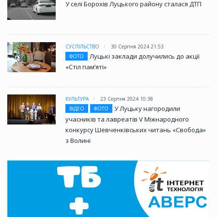
У селі Борохів Луцького району сталася ДТП
СУСПІЛЬСТВО
30 Серпня 2024 21:53
Луцькі заклади долучились до акції
ФОТО
«Стіл памʼяті»
КУЛЬТУРА
23 Серпня 2024 10:38
У Луцьку нагородили
ВІДЕО
ФОТО
учасників та лавреатів V Міжнародного
конкурсу Шевченківських читань «Свобода»
з Волині