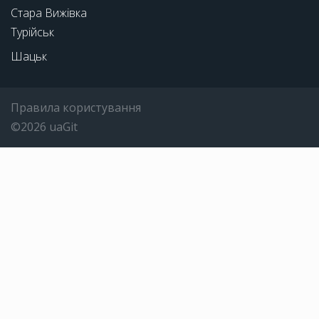
Стара Вижівка
Турійськ
Шацьк
Правила користування
©2026 uaGit