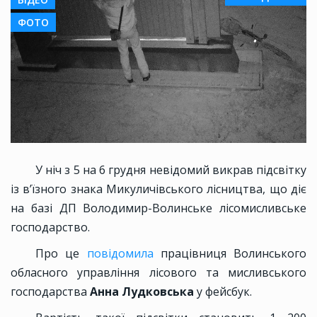
ФОТО
У ніч з 5 на 6 грудня невідомий викрав підсвітку
із в’їзного знака Микуличівського лісництва, що діє
на базі ДП Володимир-Волинське лісомисливське
господарство.
Про це
повідомила
працівниця Волинського
обласного управління лісового та мисливського
господарства
Анна Лудковська
у фейсбук.