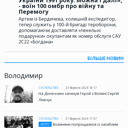
України 1991 року. Можна і далі»,
- воїн 100 омбр про війну та
Перемогу
Артем із Бердичева, колишній експедитор,
тепер служить у 100-й бригаді тероборони,
допомагаючи доставляти «пекельні
подарунки» окупантам як номер обслуги САУ
2С22 «Богдана»
БІЛЬШЕ НОВИН
Володимир
СУСПІЛЬСТВО
23 Вересня 2024 18:17
На Донеччині загинув Герой з Волині Сергій
Левчук
СУСПІЛЬСТВО
21 Вересня 2024 17:07
Волиняни попрощалися із загиблим
ФОТО