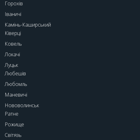
Горохів
Іваничі
Камінь-Каширський
Ківерці
Ковель
Локачі
Луцьк
Любешів
Любомль
Маневичі
Нововолинськ
Ратне
Рожище
Світязь