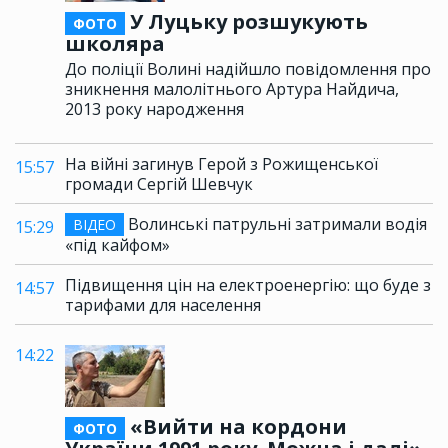
У Луцьку розшукують
ФОТО
школяра
До поліції Волині надійшло повідомлення про
зникнення малолітнього Артура Найдича,
2013 року народження
На війні загинув Герой з Рожищенської
15:57
громади Сергій Шевчук
Волинські патрульні затримали водія
ВІДЕО
15:29
«під кайфом»
Підвищення цін на електроенергію: що буде з
14:57
тарифами для населення
14:22
«Вийти на кордони
ФОТО