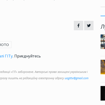
Л
ЛОТО
лі ГІТу
. Приєднуйтесь
дакції «ГІТ» заборонене. Авторські права захищені українським і
іалу пишіть на редакційну електронну адресу
uagittv@gmail.com
3