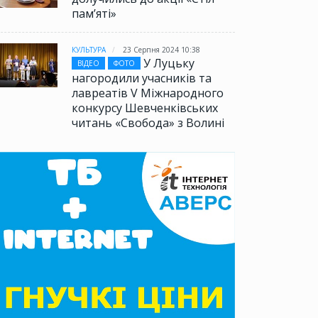
памʼяті»
КУЛЬТУРА
23 Серпня 2024 10:38
У Луцьку
ВІДЕО
ФОТО
нагородили учасників та
лавреатів V Міжнародного
конкурсу Шевченківських
читань «Свобода» з Волині