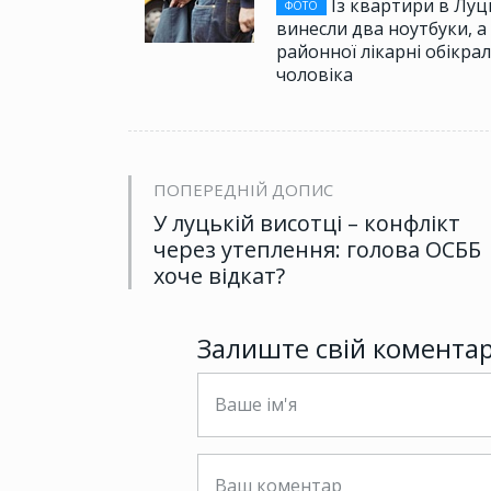
Із квартири в Луц
ФОТО
винесли два ноутбуки, а 
районної лікарні обікра
чоловіка
ПОПЕРЕДНІЙ ДОПИС
У луцькій висотці – конфлікт
через утеплення: голова ОСББ
хоче відкат?
Залиште свій комента