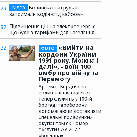
Волинські патрульні
ВІДЕО
:29
затримали водія «під кайфом»
Підвищення цін на електроенергію:
:57
що буде з тарифами для населення
«Вийти на
:22
ФОТО
кордони України
1991 року. Можна і
далі», - воїн 100
омбр про війну та
Перемогу
Артем із Бердичева,
колишній експедитор,
тепер служить у 100-й
бригаді тероборони,
допомагаючи доставляти
«пекельні подарунки»
окупантам як номер
обслуги САУ 2С22
«Богдана»