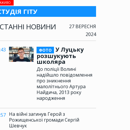
АЖИВО
СТУДІЯ ГІТУ
СТАННІ НОВИНИ
27 ВЕРЕСНЯ
2024
У Луцьку
:43
ФОТО
розшукують
школяра
До поліції Волині
надійшло повідомлення
про зникнення
малолітнього Артура
Найдича, 2013 року
народження
На війні загинув Герой з
:57
Рожищенської громади Сергій
Шевчук