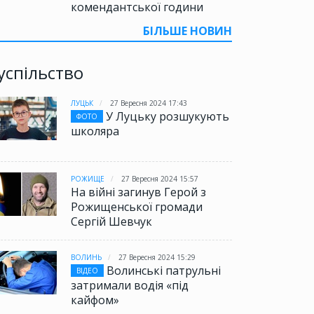
комендантської години
БІЛЬШЕ НОВИН
успільство
ЛУЦЬК
27 Вересня 2024 17:43
У Луцьку розшукують
ФОТО
школяра
РОЖИЩЕ
27 Вересня 2024 15:57
На війні загинув Герой з
Рожищенської громади
Сергій Шевчук
ВОЛИНЬ
27 Вересня 2024 15:29
Волинські патрульні
ВІДЕО
затримали водія «під
кайфом»