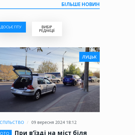
БІЛЬШЕ НОВИН
ДОСЬЄ ГІТУ
ВИБІР
РЕДАКЦІЇ
ЛУЦЬК
СПІЛЬСТВО
09 вересня 2024 18:12
При в’їзді на міст біля
ОТО