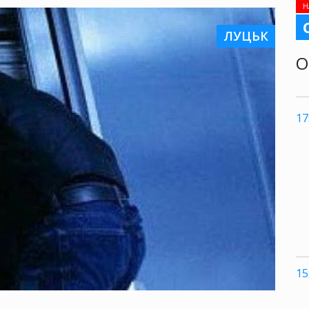
Н
ЛУЦЬК
О
17
15