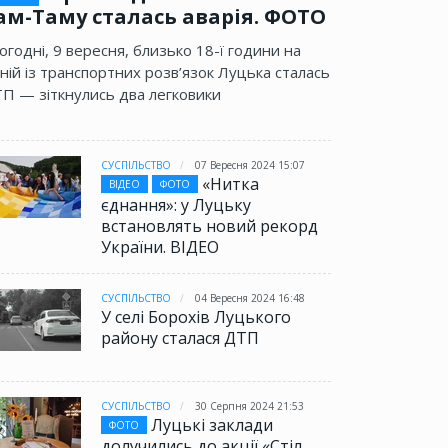
ам-Таму сталась аварія. ФОТО
огодні, 9 вересня, близько 18-ї години на
ній із транспортних розв’язок Луцька сталась
П — зіткнулись два легковики
СУСПІЛЬСТВО
07 Вересня 2024 15:07
«Нитка
ВІДЕО
ФОТО
єднання»: у Луцьку
встановлять новий рекорд
України. ВІДЕО
СУСПІЛЬСТВО
04 Вересня 2024 16:48
У селі Борохів Луцького
району сталася ДТП
СУСПІЛЬСТВО
30 Серпня 2024 21:53
Луцькі заклади
ФОТО
долучились до акції «Стіл