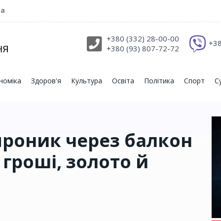
ра
+380 (332) 28-00-00
+38
+380 (93) 807-72-72
номіка
Здоров'я
Культура
Освіта
Політика
Спорт
С
проник через балкон
в гроші, золото й