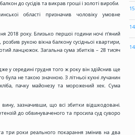
алкон до сусідів та викрав гроші і золоті вироби.
15
инської області призначив чоловіку умовне
14
ня 2018 року. Близько першої години ночі п’яний
, розбив рукою вікна балкону сусідньої квартири,
14
лотий ланцюжок. Загальна сума збитків – 28 тисяч
дже у середині грудня того ж року він здійснив ще
о була не такою значною. З літньої кухні лучанин
хліба, пачку майонезу та морожений хек. Сума
 вину, зазначивши, що всі збитки відшкодовані.
тензій до обвинуваченого та просила суд суворо
та три роки реального покарання змінив на два