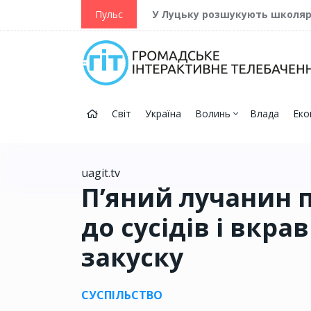
ійну та Перемогу
Пульс
У Луцьку розшукують школя
Світ
Україна
Волинь
Влада
Еко
uagit.tv
П’яний лучанин 
до сусідів і вкра
закуску
СУСПІЛЬСТВО