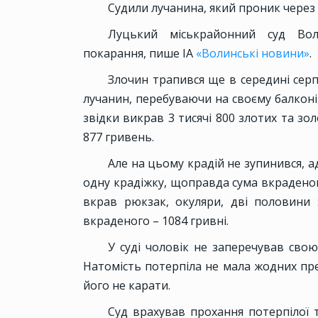
Судили лучанина, який проник через б
Луцький міськрайонний суд Вол
покарання, пише ІА
«Волинські новини»
.
Злочин трапився ще в середині серп
лучанин, перебуваючи на своєму балконі
звідки викрав 3 тисячі 800 злотих та зо
877 гривень.
Але на цьому крадій не зупинився, а
одну крадіжку, щоправда сума вкраденог
вкрав рюкзак, окуляри, дві половини 
вкраденого – 1084 гривні.
У суді чоловік не заперечував свою
Натомість потерпіла не мала жодних пре
його не карати.
Суд врахував прохання потерпілої 