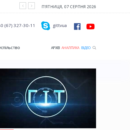
На війні загинув Герой з Рожищенської гр
П'ЯТНИЦЯ, 07 СЕРПНЯ 2026
0 (67) 327-30-11
gittvua
успільство
АРХІВ
АНАЛІТИКА
ВІДЕО