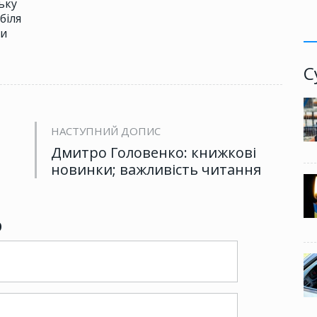
ьку
біля
ли
С
НАСТУПНИЙ ДОПИС
Дмитро Головенко: книжкові
новинки; важливість читання
р