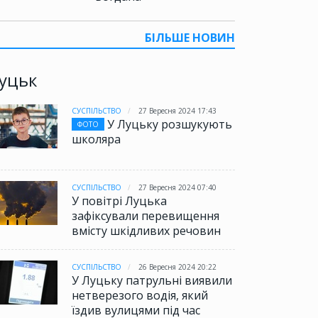
БІЛЬШЕ НОВИН
уцьк
СУСПІЛЬСТВО
27 Вересня 2024 17:43
У Луцьку розшукують
ФОТО
школяра
СУСПІЛЬСТВО
27 Вересня 2024 07:40
У повітрі Луцька
зафіксували перевищення
вмісту шкідливих речовин
СУСПІЛЬСТВО
26 Вересня 2024 20:22
У Луцьку патрульні виявили
нетверезого водія, який
їздив вулицями під час