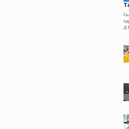
Т
Сь
од
ДТ