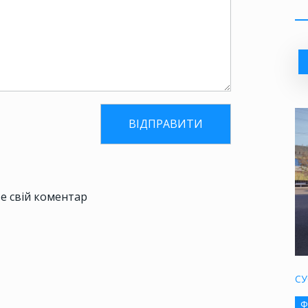
е свій коментар
СУ
Ф