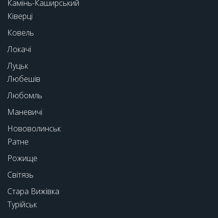
Камінь-Каширський
Ківерці
Ковель
Локачі
Луцьк
Любешів
Любомль
Маневичі
Нововолинськ
Ратне
Рожище
Світязь
Стара Вижівка
Турійськ