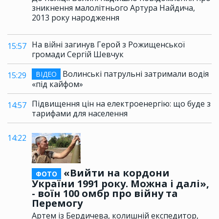
зникнення малолітнього Артура Найдича,
2013 року народження
На війні загинув Герой з Рожищенської
15:57
громади Сергій Шевчук
Волинські патрульні затримали водія
ВІДЕО
15:29
«під кайфом»
Підвищення цін на електроенергію: що буде з
14:57
тарифами для населення
14:22
«Вийти на кордони
ФОТО
України 1991 року. Можна і далі»,
- воїн 100 омбр про війну та
Перемогу
Артем із Бердичева, колишній експедитор,