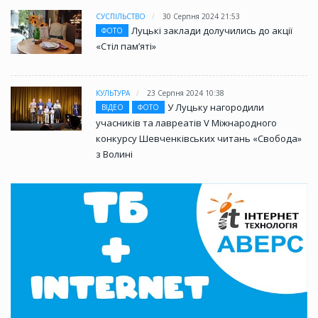
СУСПІЛЬСТВО
30 Серпня 2024 21:53
Луцькі заклади долучились до акції
ФОТО
«Стіл памʼяті»
КУЛЬТУРА
23 Серпня 2024 10:38
У Луцьку нагородили
ВІДЕО
ФОТО
учасників та лавреатів V Міжнародного
конкурсу Шевченківських читань «Свобода»
з Волині