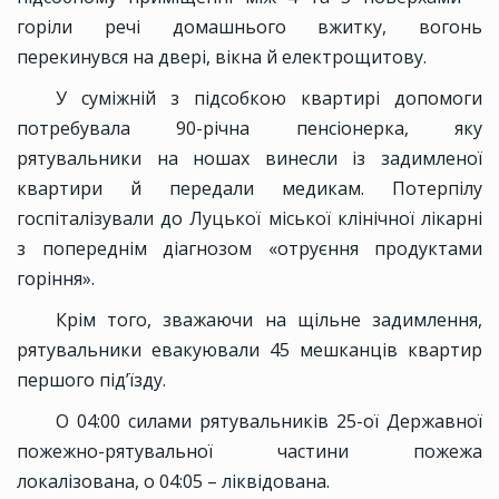
горіли речі домашнього вжитку, вогонь
перекинувся на двері, вікна й електрощитову.
У суміжній з підсобкою квартирі допомоги
потребувала 90-річна пенсіонерка, яку
рятувальники на ношах винесли із задимленої
квартири й передали медикам. Потерпілу
госпіталізували до Луцької міської клінічної лікарні
з попереднім діагнозом «отруєння продуктами
горіння».
Крім того, зважаючи на щільне задимлення,
рятувальники евакуювали 45 мешканців квартир
першого під’їзду.
О 04:00 силами рятувальників 25-ої Державної
пожежно-рятувальної частини пожежа
локалізована, о 04:05 – ліквідована.