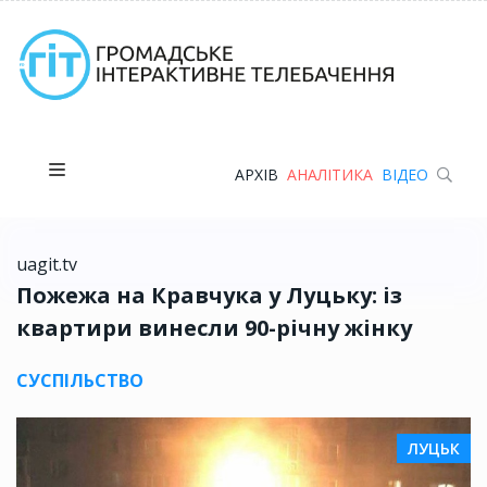
АРХІВ
АНАЛІТИКА
ВІДЕО
uagit.tv
Пожежа на Кравчука у Луцьку: із
квартири винесли 90-річну жінку
СУСПІЛЬСТВО
ЛУЦЬК