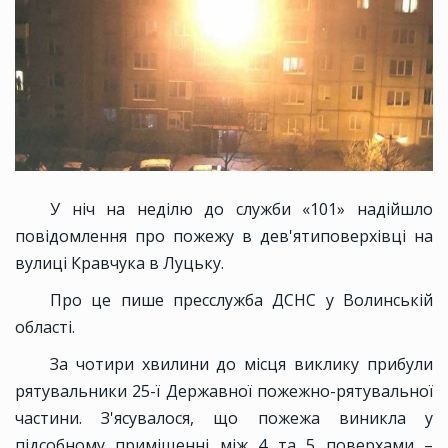
У ніч на неділю до служби «101» надійшло
повідомлення про пожежу в дев'ятиповерхівці на
вулиці Кравчука в Луцьку.
Про це пише пресслужба ДСНС у Волинській
області.
За чотири хвилини до місця виклику прибули
рятувальники 25-ї Державної пожежно-рятувальної
частини. З'ясувалося, що пожежа виникла у
підсобному приміщенні між 4 та 5 поверхами –