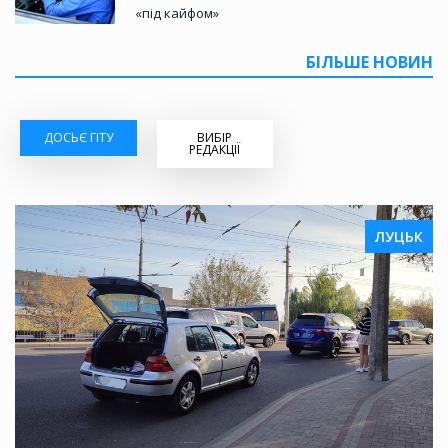
«під кайфом»
БІЛЬШЕ НОВИН
ДОСЬЄ ГІТУ
ВИБІР
РЕДАКЦІЇ
ЛУЦЬК