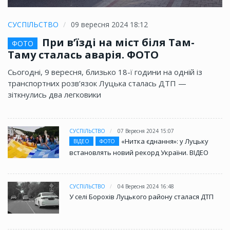
СУСПІЛЬСТВО
09 вересня 2024 18:12
При в’їзді на міст біля Там-
ФОТО
Таму сталась аварія. ФОТО
Сьогодні, 9 вересня, близько 18-ї години на одній із
транспортних розв’язок Луцька сталась ДТП —
зіткнулись два легковики
СУСПІЛЬСТВО
07 Вересня 2024 15:07
«Нитка єднання»: у Луцьку
ВІДЕО
ФОТО
встановлять новий рекорд України. ВІДЕО
СУСПІЛЬСТВО
04 Вересня 2024 16:48
У селі Борохів Луцького району сталася ДТП