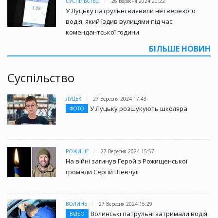
СУСПІЛЬСТВО
26 Вересня 2024 20:22
У Луцьку патрульні виявили нетверезого
водія, який їздив вулицями під час
комендантської години
БІЛЬШЕ НОВИН
Суспільство
ЛУЦЬК
27 Вересня 2024 17:43
У Луцьку розшукують школяра
ФОТО
РОЖИЩЕ
27 Вересня 2024 15:57
На війні загинув Герой з Рожищенської
громади Сергій Шевчук
ВОЛИНЬ
27 Вересня 2024 15:29
Волинські патрульні затримали водія
ВІДЕО