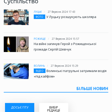
Суспільство
ЛУЦЬК
27 Вересня 2024 17:43
У Луцьку розшукують школяра
ФОТО
РОЖИЩЕ
27 Вересня 2024 15:57
На війні загинув Герой з Рожищенської
громади Сергій Шевчук
ВОЛИНЬ
27 Вересня 2024 15:29
Волинські патрульні затримали водія
ВІДЕО
«під кайфом»
БІЛЬШЕ НОВИН
ДОСЬЄ ГІТУ
ВИБІР
РЕДАКЦІЇ