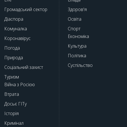
Громадський сектор
Здоров'я
Діаспора
Освіта
Комуналка
Спорт
Економіка
Коронавірус
Культура
Погода
Політика
Природа
Суспільство
Соціальний захист
Туризм
Війна з Росією
Втрата
Досьє ГІТу
Історія
Кримінал