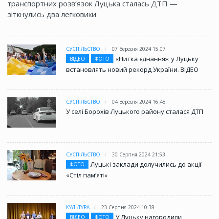
транспортних розв’язок Луцька сталась ДТП —
зіткнулись два легковики
СУСПІЛЬСТВО
07 Вересня 2024 15:07
«Нитка єднання»: у Луцьку
ВІДЕО
ФОТО
встановлять новий рекорд України. ВІДЕО
СУСПІЛЬСТВО
04 Вересня 2024 16:48
У селі Борохів Луцького району сталася ДТП
СУСПІЛЬСТВО
30 Серпня 2024 21:53
Луцькі заклади долучились до акції
ФОТО
«Стіл памʼяті»
КУЛЬТУРА
23 Серпня 2024 10:38
У Луцьку нагородили
ВІДЕО
ФОТО