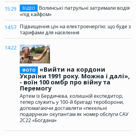
Волинські патрульні затримали водія
ВІДЕО
15:29
«під кайфом»
Підвищення цін на електроенергію: що буде з
14:57
тарифами для населення
14:22
«Вийти на кордони
ФОТО
України 1991 року. Можна і далі»,
- воїн 100 омбр про війну та
Перемогу
Артем із Бердичева, колишній експедитор,
тепер служить у 100-й бригаді тероборони,
допомагаючи доставляти «пекельні
подарунки» окупантам як номер обслуги САУ
2С22 «Богдана»