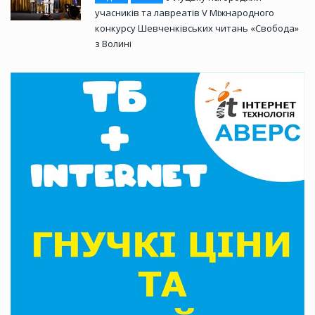
учасників та лавреатів V Міжнародного
конкурсу Шевченківських читань «Свобода»
з Волині