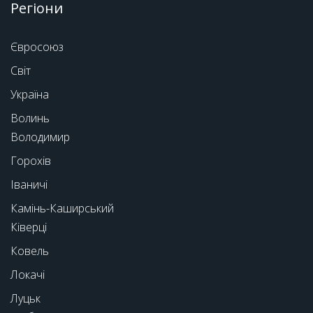
Регіони
Євросоюз
Світ
Україна
Волинь
Володимир
Горохів
Іваничі
Камінь-Каширський
Ківерці
Ковель
Локачі
Луцьк