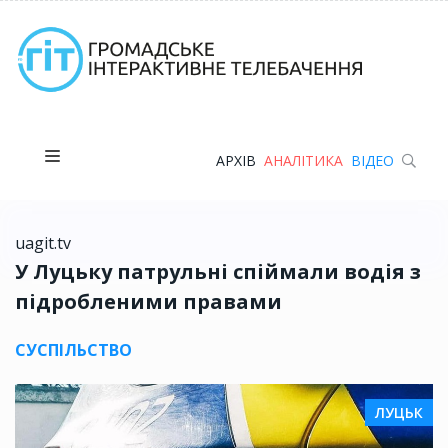
АРХІВ
АНАЛІТИКА
ВІДЕО
uagit.tv
У Луцьку патрульні спіймали водія з
підробленими правами
СУСПІЛЬСТВО
ЛУЦЬК