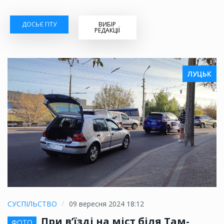
ДОСЬЄ ГІТУ
ВИБІР
РЕДАКЦІЇ
ЛУЦЬК
СУСПІЛЬСТВО
09 вересня 2024 18:12
При в’їзді на міст біля Там-
ФОТО