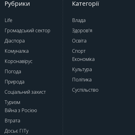
Рубрики
Категорії
Life
Влада
Громадський сектор
Здоров'я
Діаспора
Освіта
Комуналка
Спорт
Економіка
Коронавірус
Культура
Погода
Політика
Природа
Суспільство
Соціальний захист
Туризм
Війна з Росією
Втрата
Досьє ГІТу