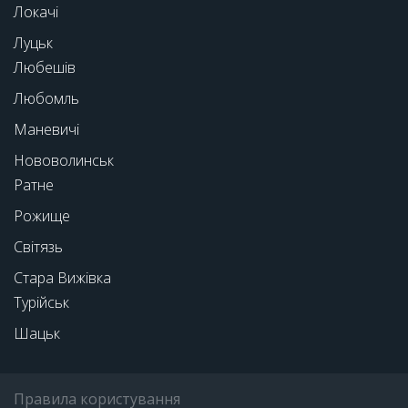
Локачі
Луцьк
Любешів
Любомль
Маневичі
Нововолинськ
Ратне
Рожище
Світязь
Стара Вижівка
Турійськ
Шацьк
Правила користування