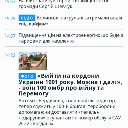
На війні загинув Герой з Рожищенської
15:57
громади Сергій Шевчук
Волинські патрульні затримали водія
ВІДЕО
15:29
«під кайфом»
Підвищення цін на електроенергію: що буде з
14:57
тарифами для населення
14:22
«Вийти на кордони
ФОТО
України 1991 року. Можна і далі»,
- воїн 100 омбр про війну та
Перемогу
Артем із Бердичева, колишній експедитор,
тепер служить у 100-й бригаді тероборони,
допомагаючи доставляти «пекельні
подарунки» окупантам як номер обслуги САУ
2С22 «Богдана»