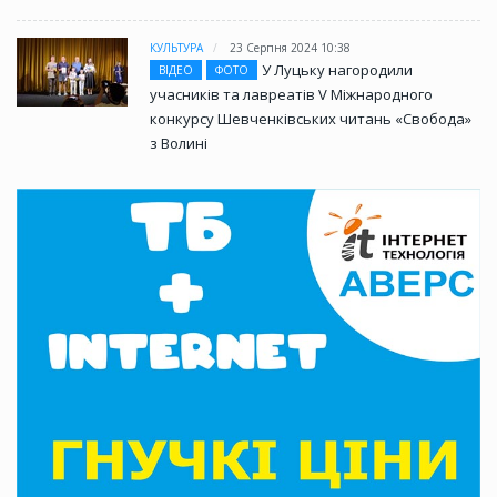
КУЛЬТУРА
23 Серпня 2024 10:38
У Луцьку нагородили
ВІДЕО
ФОТО
учасників та лавреатів V Міжнародного
конкурсу Шевченківських читань «Свобода»
з Волині