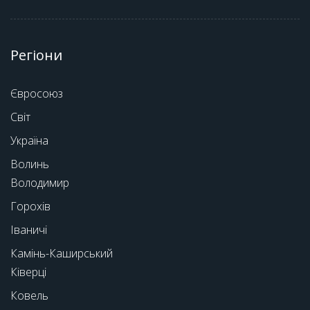
Регіони
Євросоюз
Світ
Україна
Волинь
Володимир
Горохів
Іваничі
Камінь-Каширський
Ківерці
Ковель