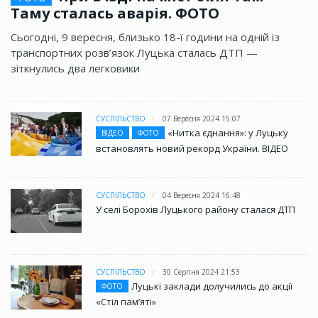
Таму сталась аварія. ФОТО
Сьогодні, 9 вересня, близько 18-ї години на одній із
транспортних розв’язок Луцька сталась ДТП —
зіткнулись два легковики
СУСПІЛЬСТВО
07 Вересня 2024 15:07
«Нитка єднання»: у Луцьку
ВІДЕО
ФОТО
встановлять новий рекорд України. ВІДЕО
СУСПІЛЬСТВО
04 Вересня 2024 16:48
У селі Борохів Луцького району сталася ДТП
СУСПІЛЬСТВО
30 Серпня 2024 21:53
Луцькі заклади долучились до акції
ФОТО
«Стіл памʼяті»