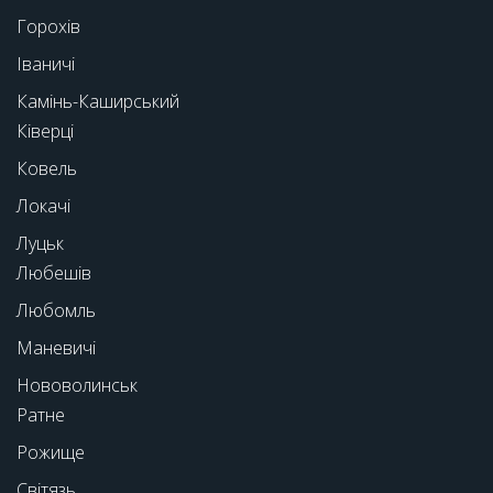
Горохів
Іваничі
Камінь-Каширський
Ківерці
Ковель
Локачі
Луцьк
Любешів
Любомль
Маневичі
Нововолинськ
Ратне
Рожище
Світязь