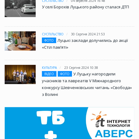
СУСПІЛЬСТВО
04 Вересня 2024 16:48
У селі Борохів Луцького району сталася ДТП
СУСПІЛЬСТВО
30 Серпня 2024 21:53
Луцькі заклади долучились до акції
ФОТО
«Стіл памʼяті»
КУЛЬТУРА
23 Серпня 2024 10:38
У Луцьку нагородили
ВІДЕО
ФОТО
учасників та лавреатів V Міжнародного
конкурсу Шевченківських читань «Свобода»
з Волині