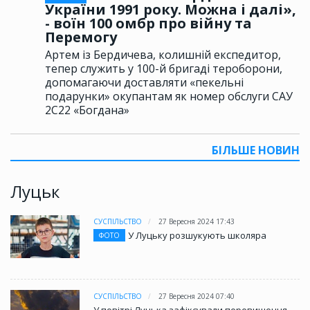
України 1991 року. Можна і далі»,
- воїн 100 омбр про війну та
Перемогу
Артем із Бердичева, колишній експедитор,
тепер служить у 100-й бригаді тероборони,
допомагаючи доставляти «пекельні
подарунки» окупантам як номер обслуги САУ
2С22 «Богдана»
БІЛЬШЕ НОВИН
Луцьк
СУСПІЛЬСТВО
27 Вересня 2024 17:43
У Луцьку розшукують школяра
ФОТО
СУСПІЛЬСТВО
27 Вересня 2024 07:40
У повітрі Луцька зафіксували перевищення