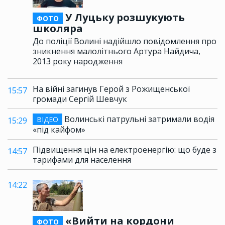
У Луцьку розшукують
ФОТО
школяра
До поліції Волині надійшло повідомлення про
зникнення малолітнього Артура Найдича,
2013 року народження
На війні загинув Герой з Рожищенської
15:57
громади Сергій Шевчук
Волинські патрульні затримали водія
ВІДЕО
15:29
«під кайфом»
Підвищення цін на електроенергію: що буде з
14:57
тарифами для населення
14:22
«Вийти на кордони
ФОТО