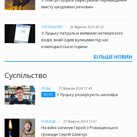
вмісту шкідливих речовин
СУСПІЛЬСТВО
26 Вересня 2024 20:22
У Луцьку патрульні виявили нетверезого
водія, який їздив вулицями під час
комендантської години
БІЛЬШЕ НОВИН
Суспільство
ЛУЦЬК
27 Вересня 2024 17:43
У Луцьку розшукують школяра
ФОТО
РОЖИЩЕ
27 Вересня 2024 15:57
На війні загинув Герой з Рожищенської
громади Сергій Шевчук