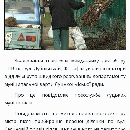
Звалювання гілля біля майданчику для збору
ТПВ по вул. Дубнівській, 40, зафіксували інспектори
відділу «Група швидкого реагування» департаменту
муніципальної варти Луцької міської ради.
Про це повідомляє пресслужба луцьких
муніципалів.
Повідомляють, що житель приватного сектору
міста після прибирання власної ділянки по вул.
Калиновій привіз гілля і викинув його на територію