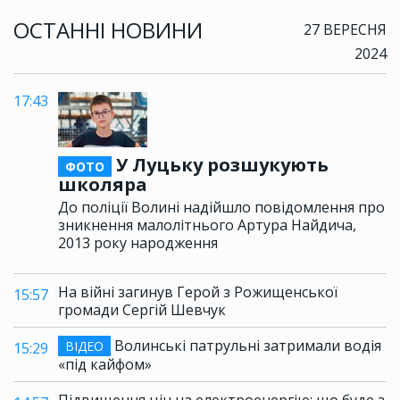
ОСТАННІ НОВИНИ
27 ВЕРЕСНЯ
2024
17:43
У Луцьку розшукують
ФОТО
школяра
До поліції Волині надійшло повідомлення про
зникнення малолітнього Артура Найдича,
2013 року народження
На війні загинув Герой з Рожищенської
15:57
громади Сергій Шевчук
Волинські патрульні затримали водія
ВІДЕО
15:29
«під кайфом»
Підвищення цін на електроенергію: що буде з