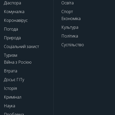
Діаспора
Освіта
Комуналка
Спорт
Економіка
Коронавірус
Культура
Погода
Політика
Природа
Суспільство
Соціальний захист
Туризм
Війна з Росією
Втрата
Досьє ГІТу
Історія
Кримінал
Наука
Проблема