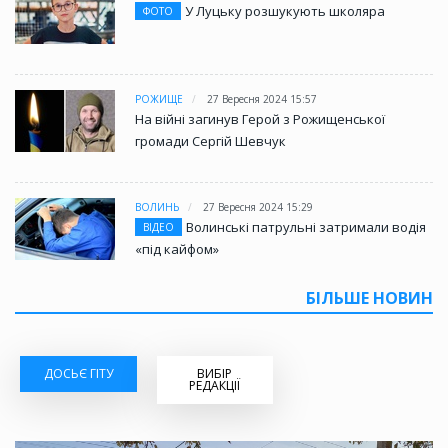
У Луцьку розшукують школяра
ФОТО
РОЖИЩЕ
27 Вересня 2024 15:57
На війні загинув Герой з Рожищенської
громади Сергій Шевчук
ВОЛИНЬ
27 Вересня 2024 15:29
Волинські патрульні затримали водія
ВІДЕО
«під кайфом»
БІЛЬШЕ НОВИН
ДОСЬЄ ГІТУ
ВИБІР
РЕДАКЦІЇ