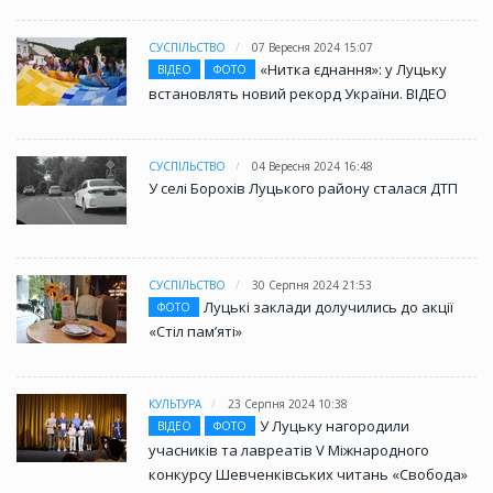
СУСПІЛЬСТВО
07 Вересня 2024 15:07
«Нитка єднання»: у Луцьку
ВІДЕО
ФОТО
встановлять новий рекорд України. ВІДЕО
СУСПІЛЬСТВО
04 Вересня 2024 16:48
У селі Борохів Луцького району сталася ДТП
СУСПІЛЬСТВО
30 Серпня 2024 21:53
Луцькі заклади долучились до акції
ФОТО
«Стіл памʼяті»
КУЛЬТУРА
23 Серпня 2024 10:38
У Луцьку нагородили
ВІДЕО
ФОТО
учасників та лавреатів V Міжнародного
конкурсу Шевченківських читань «Свобода»