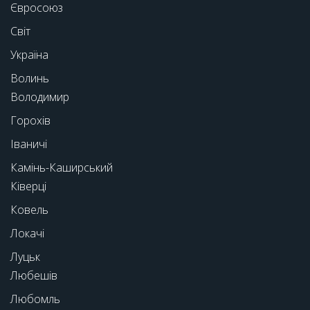
Євросоюз
Світ
Україна
Волинь
Володимир
Горохів
Іваничі
Камінь-Каширський
Ківерці
Ковель
Локачі
Луцьк
Любешів
Любомль