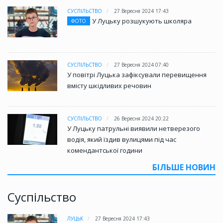
СУСПІЛЬСТВО
27 Вересня 2024 17:43
У Луцьку розшукують школяра
ФОТО
СУСПІЛЬСТВО
27 Вересня 2024 07:40
У повітрі Луцька зафіксували перевищення
вмісту шкідливих речовин
СУСПІЛЬСТВО
26 Вересня 2024 20:22
У Луцьку патрульні виявили нетверезого
водія, який їздив вулицями під час
комендантської години
БІЛЬШЕ НОВИН
Суспільство
ЛУЦЬК
27 Вересня 2024 17:43