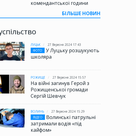
комендантської години
БІЛЬШЕ НОВИН
успільство
ЛУЦЬК
27 Вересня 2024 17:43
У Луцьку розшукують
ФОТО
школяра
РОЖИЩЕ
27 Вересня 2024 15:57
На війні загинув Герой з
Рожищенської громади
Сергій Шевчук
ВОЛИНЬ
27 Вересня 2024 15:29
Волинські патрульні
ВІДЕО
затримали водія «під
кайфом»