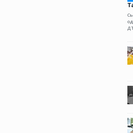
Т
Сь
од
ДТ