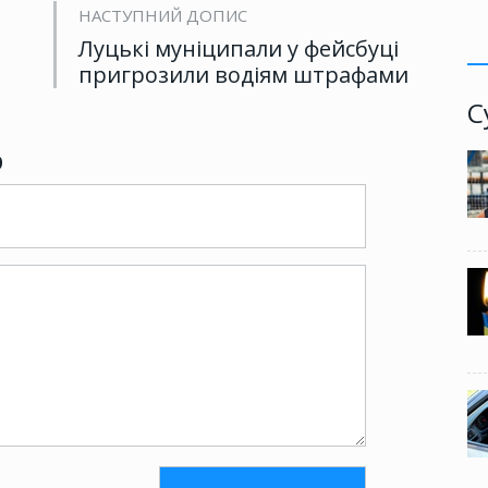
НАСТУПНИЙ ДОПИС
Луцькі муніципали у фейсбуці
пригрозили водіям штрафами
С
р