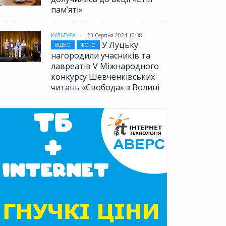
памʼяті»
КУЛЬТУРА
23 Серпня 2024 10:38
У Луцьку
ВІДЕО
ФОТО
нагородили учасників та
лавреатів V Міжнародного
конкурсу Шевченківських
читань «Свобода» з Волині