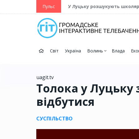
ійну та Перемогу
Пульс
У Луцьку розшукують школя
Світ
Україна
Волинь
Влада
Еко
uagit.tv
Толока у Луцьку
відбутися
СУСПІЛЬСТВО