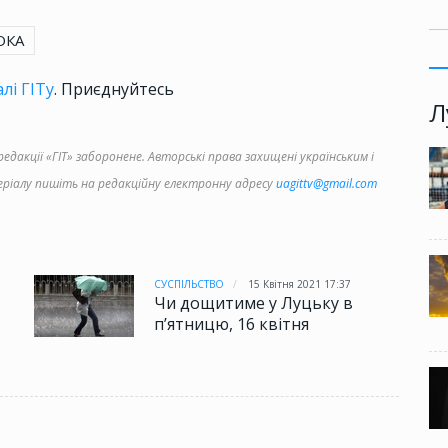
ОКА
лі ГІТу
. Приєднуйтесь
Л
дакції «ГІТ» заборонене. Авторські права захищені українським і
іалу пишіть на редакційну електронну адресу
uagittv@gmail.com
3
СУСПІЛЬСТВО
15 Квітня 2021 17:37
Чи дощитиме у Луцьку в
п’ятницю, 16 квітня