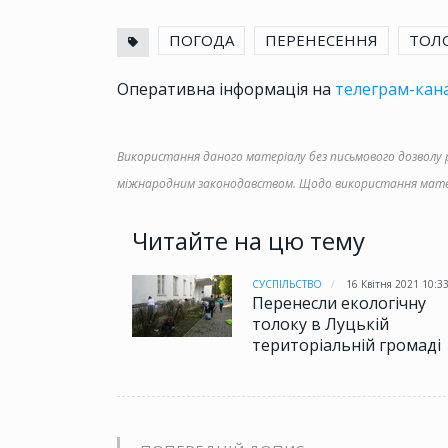
ПОГОДА
ПЕРЕНЕСЕННЯ
ТОЛ
Оперативна інформація на
телеграм-кана
Використання даного матеріалу без письмового дозволу ре
міжнародним законодавством. Щодо використання матер
Читайте на цю тему
СУСПІЛЬСТВО
16 Квітня 2021 10:3
Перенесли екологічну
толоку в Луцькій
територіальній громаді