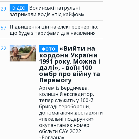
Волинські патрульні
ВІДЕО
:29
затримали водія «під кайфом»
Підвищення цін на електроенергію:
:57
що буде з тарифами для населення
«Вийти на
:22
ФОТО
кордони України
1991 року. Можна і
далі», - воїн 100
омбр про війну та
Перемогу
Артем із Бердичева,
колишній експедитор,
тепер служить у 100-й
бригаді тероборони,
допомагаючи доставляти
«пекельні подарунки»
окупантам як номер
обслуги САУ 2С22
«Богдана»