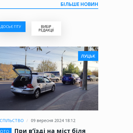
БІЛЬШЕ НОВИН
ДОСЬЄ ГІТУ
ВИБІР
РЕДАКЦІЇ
ЛУЦЬК
СПІЛЬСТВО
09 вересня 2024 18:12
При в’їзді на міст біля
ОТО