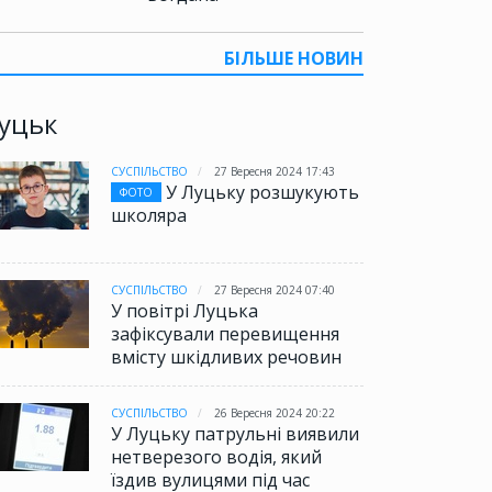
БІЛЬШЕ НОВИН
уцьк
СУСПІЛЬСТВО
27 Вересня 2024 17:43
У Луцьку розшукують
ФОТО
школяра
СУСПІЛЬСТВО
27 Вересня 2024 07:40
У повітрі Луцька
зафіксували перевищення
вмісту шкідливих речовин
СУСПІЛЬСТВО
26 Вересня 2024 20:22
У Луцьку патрульні виявили
нетверезого водія, який
їздив вулицями під час