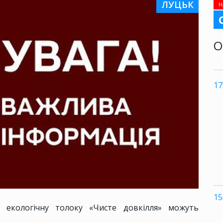
ЛУЦЬК
Н
О
17
15
 екологічну толоку «Чисте довкілля» можуть