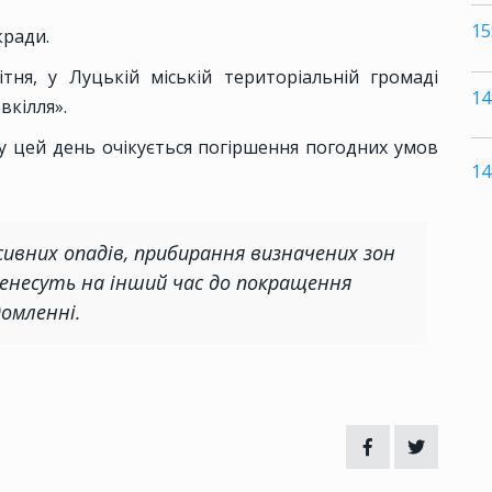
15
кради.
тня, у Луцькій міській територіальній громаді
14
вкілля».
 у цей день очікується погіршення погодних умов
14
енсивних опадів, прибирання визначених зон
ренесуть на інший час до покращення
домленні.