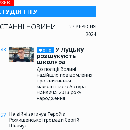
АЖИВО
СТУДІЯ ГІТУ
СТАННІ НОВИНИ
27 ВЕРЕСНЯ
2024
У Луцьку
:43
ФОТО
розшукують
школяра
До поліції Волині
надійшло повідомлення
про зникнення
малолітнього Артура
Найдича, 2013 року
народження
На війні загинув Герой з
:57
Рожищенської громади Сергій
Шевчук