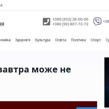
ра
+380 (332) 28-00-00
+38
+380 (93) 807-72-72
номіка
Здоров'я
Культура
Освіта
Політика
Спорт
С
 завтра може не