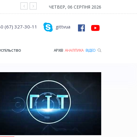
На війні загинув Герой з Рожищенської гр
ЧЕТВЕР, 06 СЕРПНЯ 2026
0 (67) 327-30-11
gittvua
успільство
АРХІВ
АНАЛІТИКА
ВІДЕО