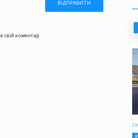
е свій коментар
СУ
Ф