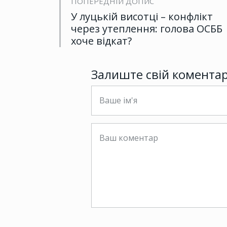
ПОПЕРЕДНІЙ ДОПИС
У луцькій висотці – конфлікт
через утеплення: голова ОСББ
хоче відкат?
Залиште свій комента