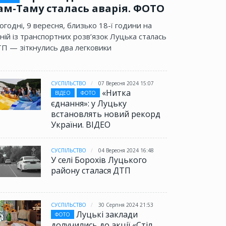
ам-Таму сталась аварія. ФОТО
огодні, 9 вересня, близько 18-ї години на
ній із транспортних розв’язок Луцька сталась
П — зіткнулись два легковики
СУСПІЛЬСТВО
07 Вересня 2024 15:07
«Нитка
ВІДЕО
ФОТО
єднання»: у Луцьку
встановлять новий рекорд
України. ВІДЕО
СУСПІЛЬСТВО
04 Вересня 2024 16:48
У селі Борохів Луцького
району сталася ДТП
СУСПІЛЬСТВО
30 Серпня 2024 21:53
Луцькі заклади
ФОТО
долучились до акції «Стіл